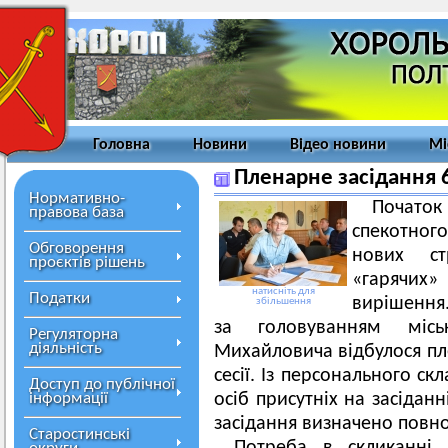
Головна
Новини
Відео новини
Мі
Пленарне засідання 6
Нормативно-
Початок
правова база
спекотного
Обговорення
нових ст
проєктів рішень
«гарячих» 
натисніть для
Податки
вирішення.
збільшення
за головуванням міс
Регуляторна
діяльність
Михайловича відбулося пле
сесії. Із персонального ск
Доступ до публічної
інформації
осіб присутніх на засідан
засідання визначено повн
Старостинські