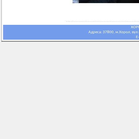
ХОР
Адреса: 37800, м.Хорол, вул.С
E