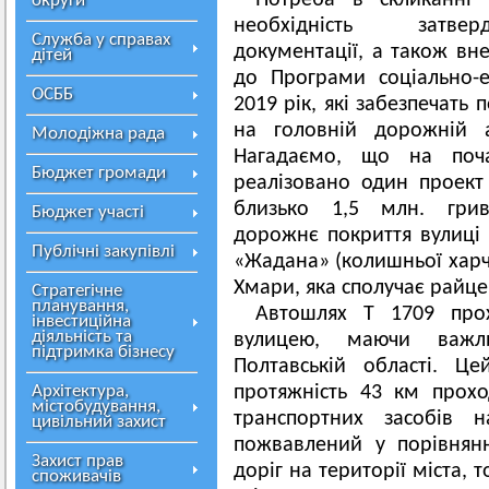
Потреба в скликанні 
округи
необхідність затвер
Служба у справах
документації, а також вн
дітей
до Програми соціально-
ОСББ
2019 рік, які забезпечать
на головній дорожній а
Молодіжна рада
Нагадаємо, що на поч
Бюджет громади
реалізовано один проект 
близько 1,5 млн. грив
Бюджет участі
дорожнє покриття вулиці 
Публічні закупівлі
«Жадана» (колишньої харч
Хмари, яка сполучає райце
Стратегічне
планування,
Автошлях Т 1709 про
інвестиційна
діяльність та
вулицею, маючи важл
підтримка бізнесу
Полтавській області. Ц
Архітектура,
протяжність 43 км прох
містобудування,
транспортних засобів 
цивільний захист
пожвавлений у порівнян
Захист прав
доріг на території міста, 
споживачів