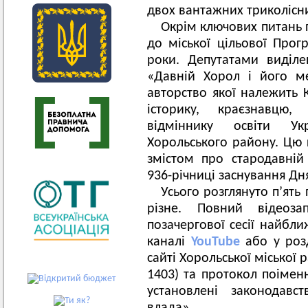
двох вантажних триколісн
Окрім ключових питань п
до міської цільової Прог
роки. Депутатами виділе
«Давній Хорол і його м
авторство якої належить
історику, краєзнавцю,
відміннику освіти Ук
Хорольського району. Цю 
змістом про стародавній
936-річниці заснування Дня
Усього розглянуто п’ять
різне. Повний відеоза
позачергової сесії найбл
каналі
YouTube
або у розд
сайті Хорольської міської 
1403) та протокол поімен
установлені законодавс