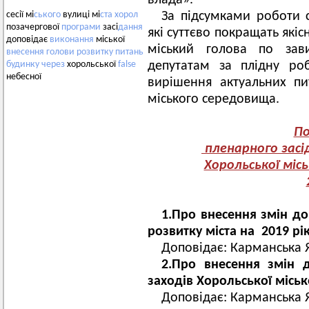
влада».
За підсумками роботи с
сесії мі
ського
вулиці мі
ста
хорол
позачергової
програми
засі
дання
які суттєво покращать які
доповідає
виконання
міської
міський голова по зави
внесення
голови
розвитку
питань
депутатам за плідну ро
будинку
через
хорольської
false
небесної
вирішення актуальних п
міського середовища.
По
пленарного засід
Хорольської місь
1.Про внесення змін д
розвитку міста на 2019 рік
Доповідає: Карманська Я
2.Про внесення змін 
заходів Хорольської міськ
Доповідає: Карманська Я