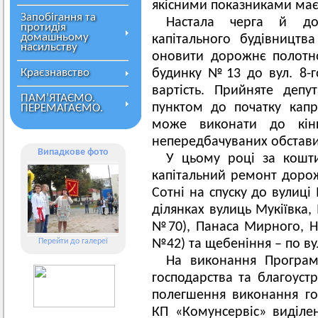
якісними показниками має
Запобігання та
Настала черга й до 
протидія
домашньому
капітального будівницт
насильству
оновити дорожнє полотно
Краєзнавство
будинку №13 до вул. 8-г
вартість. Прийняте деп
ПАМ’ЯТАЄМО.
пунктом до початку капр
ПЕРЕМАГАЄМО.
може виконати до кінц
непередбачуваних обстави
Випадкове фото
У цьому році за кошт
капітальний ремонт дорож
Сотні на спуску до вулиці
ділянках вулиць Мукіївка
№70), Панаса Мирного, Н
Перейти до галереї
№42) та щебеніння – по вул
На виконання Програм
господарства та благоуст
полегшення виконання го
КП «Комунсервіс» виділе