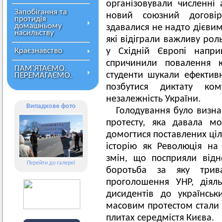
організовували численні 
Запобігання та
новий союзний договір.
протидія
домашньому
здавалися не надто дієвим
насильству
які відіграли важливу рол
Краєзнавство
у Східній Європі напри
спричинили повалення к
ПАМ’ЯТАЄМО.
студенти шукали ефективн
ПЕРЕМАГАЄМО.
позбутися диктату ком
незалежність України.
Випадкове фото
Голодування було виз
протесту, яка давала мо
домогтися поставлених ціл
історію як Революція на 
змін, що посприяли відн
Перейти до галереї
боротьба за яку трив
проголошення УНР, діяль
дисидентів до українсь
масовим протестом стали п
плитах середмістя Києва.