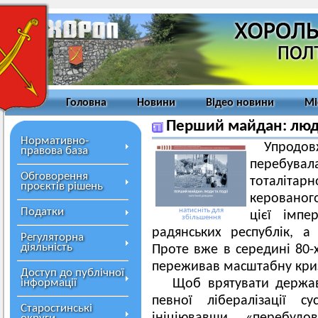
Головна
Новини
Відео новини
Мі
Перший майдан: люди
Нормативно-
Упродов
правова база
перебувал
Обговорення
тоталіта
проєктів рішень
керованог
Податки
натисніть для
цієї імпе
збільшення
радянських республік, а
Регуляторна
діяльність
Проте вже в середині 80-х
переживав масштабну кризу
Доступ до публічної
інформації
Щоб врятувати державу
певної лібералізації с
Старостинські