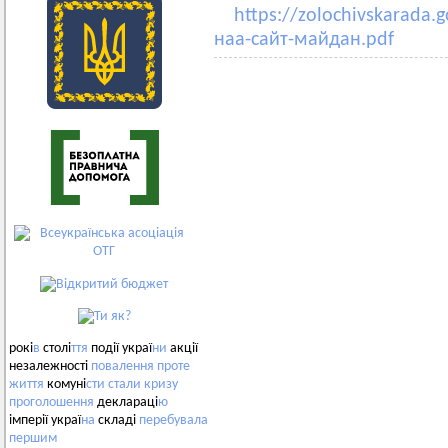
https://zolochivskarada
наа-сайт-майдан.pdf
рокі
в
столі
ття
події украї
ни
акції
незалежності
повалення
проте
життя
комуні
сти
стали
кризу
проголошення
деклараці
ю
імперії украї
на
складі
перебувала
першим