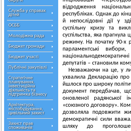
ініціювавши «перебу
округи
відродження національ
Служба у справах
республіках. Однак до кінц
дітей
й непослідовні дії у з
ОСББ
суспільну кризу та вик
суспільства, яка прагнула
Молодіжна рада
режиму. На початку 90-х р
Бюджет громади
парламентські вибори
національнодемократичні
Бюджет участі
депутатів – становили кому
Публічні закупівлі
Незважаючи на це, у л
ухвалила Декларацію про 
Стратегічне
планування,
йшлося про широку політи
інвестиційна
діяльність та
документ передбачав, щ
підтримка бізнесу
оновленої радянської і
Архітектура,
«союзного договору». Кому
містобудування,
дозволяла подовжити жи
цивільний захист
демократичні сили вваж
Захист прав
шляху до проголоше
споживачів