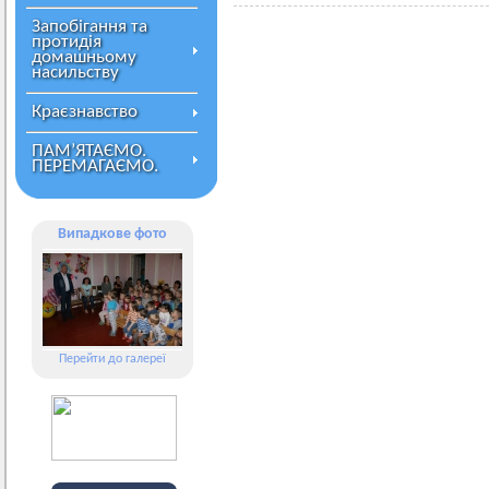
Запобігання та
протидія
домашньому
насильству
Краєзнавство
ПАМ’ЯТАЄМО.
ПЕРЕМАГАЄМО.
Випадкове фото
Перейти до галереї