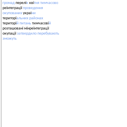
громад
перелі
к
кві
тня
тимчасово
реінтеграції
проведення
окупованих
украї
ни
територі
альних
районах
територі
й
питань
тимчасові
й
розташовані мінреінтеграції
окупації
затвердило
перебувають
зможуть