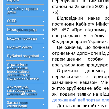
округи
перебувають в тимчасові
станом на 25 квітня 2022 р
Служба у справах
дітей
75).
Відповідний наказ 
ОСББ
постанови Кабінету Мініст
Молодіжна рада
№ 457 «Про підтримку о
постраждало у зв’язку 
Бюджет громади
Федерації проти України».
Бюджет участі
Це означає, що почина
отримання допомоги від 
Публічні закупівлі
переміщеним особам 
Стратегічне
врегульованою процедуро
планування,
Отримати допомогу
інвестиційна
діяльність та
перемістилися з терито
підтримка бізнесу
зазначеним наказом Мінр
Архітектура,
житло зруйноване або не
містобудування,
цивільний захист
які подали заявку на ві
державний вебпортал еле
Захист прав
Детальніше читайте тут:
споживачів