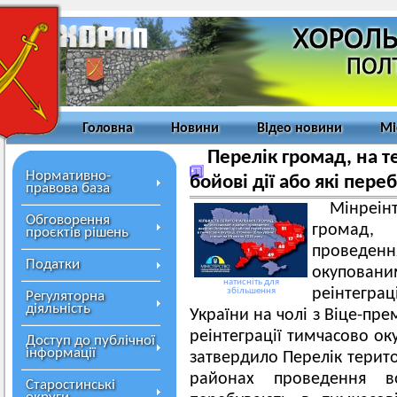
Головна
Новини
Відео новини
Мі
Перелік громад, на т
Нормативно-
бойові дії або які пере
правова база
Мінреін
Обговорення
громад,
проєктів рішень
проведенн
Податки
окупова
натисніть для
реінтеграц
збільшення
Регуляторна
діяльність
України на чолі з Віце-пр
реінтеграції тимчасово о
Доступ до публічної
інформації
затвердило Перелік терит
районах проведення в
Старостинські