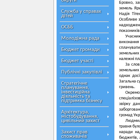
округи
Бровко, за
земель Яри
Служба у справах
Надія Тіт
дітей
Особливе з
надходженн
ОСББ
показників
Учасник
Молодіжна рада
виконання
сплачувати
Бюджет громади
земельних 
належні пл
Бюджет участі
За слов
земельних 
Публічні закупівлі
однак дос
Загальна с
Стратегічне
гривень.
планування,
інвестиційна
Окремо
діяльність та
спеціаліз
підтримка бізнесу
звірку да
заборгован
Архітектура,
громад Укр
містобудування,
цивільний захист
Людмила
травня бул
Захист прав
наради на
споживачів
бюджетів,