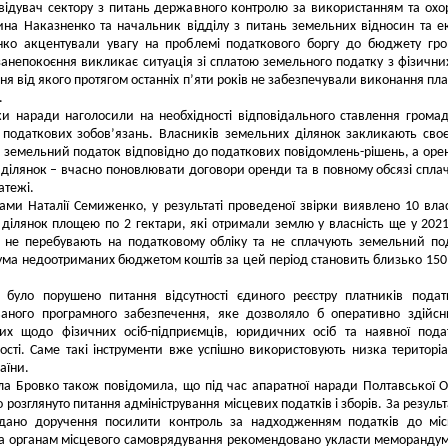
відувач сектору з питань державного контролю за використанням та ох
на Наказненко та начальник відділу з питань земельних відносин та ек
енко акцентували увагу на проблемі податкового боргу до бюджету гр
анепокоєння викликає ситуація зі сплатою земельного податку з фізичних
я від якого протягом останніх п’яти років не забезпечували виконання пл
.
и наради наголосили на необхідності відповідального ставлення грома
 податкових зобов’язань. Власників земельних ділянок закликають сво
 земельний податок відповідно до податкових повідомлень-рішень, а оре
ділянок – вчасно поновлювати договори оренди та в повному обсязі спла
атежі.
ами Наталії Семиженко, у результаті проведеної звірки виявлено 10 вла
ділянок площею по 2 гектари, які отримали землю у власність ще у 2021
і не перебувають на податковому обліку та не сплачують земельний по
ума недоотриманих бюджетом коштів за цей період становить близько 150
 було порушено питання відсутності єдиного реєстру платників подат
ованого програмного забезпечення, яке дозволяло б оперативно здійс
них щодо фізичних осіб-підприємців, юридичних осіб та наявної пода
ості. Саме такі інструменти вже успішно використовують низка територі
аїни.
 Бровко також повідомила, що під час апаратної наради Полтавської 
о розглянуто питання адміністрування місцевих податків і зборів. За резуль
дано доручення посилити контроль за надходженням податків до міс
 а органам місцевого самоврядування рекомендовано укласти меморанду