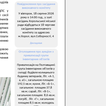
зділів
Повідомлення про засідання
виконавчого комітету
ДПС у
У вівторок, 18 серпня 2026
 сесії
року о 14:00 год., у залі
тників
засідань Хорольської міської
ваними
ради відбудеться 18 чергове
ортних
засідання виконавчого
вних,
комітету за адресою:
м.Хорол, вул.Соборності, 4
сплати
ченню
Докладніше
довою
Оголошення про аукціон з
лежить
приватизації групи
ечення
інвентарних об’єктів
Приватизація на Полтавщині:
група інвентарних об’єктів у
складі: будівля колишнього
будинку ветеранів, Літ. «А-1,
а, а1», загальною площею
192,5 кв.м; кухня, Літ. «Б-1»,
загальною площею 37,8
кв.м; сарай, Літ. «В-1»,
загальною площею 8,6 кв.м;
погріб, Літ. «Г», загальною
площею 8,5 кв.м; колодязь