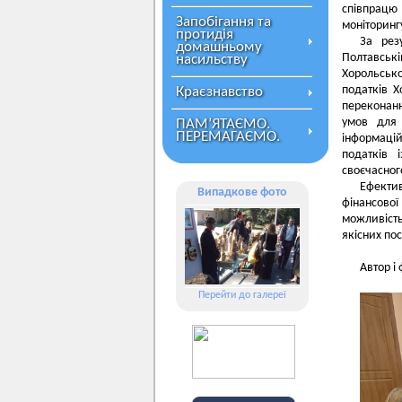
співпрацю 
Запобігання та
моніторинг
протидія
За рез
домашньому
Полтавські
насильству
Хорольськ
податків Х
Краєзнавство
переконанн
умов для 
ПАМ’ЯТАЄМО.
ПЕРЕМАГАЄМО.
інформаці
податків 
своєчасног
Ефекти
Випадкове фото
фінансово
можливіст
якісних по
Автор і
Перейти до галереї