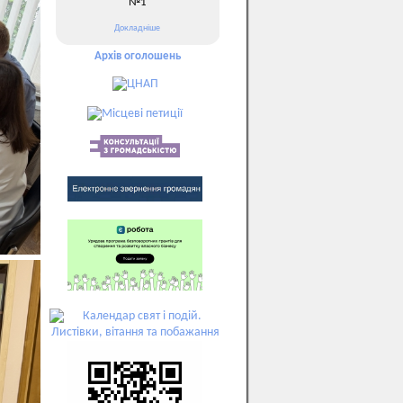
№1
Докладніше
Архів оголошень