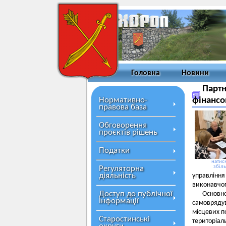
Головна
Новини
Партн
Нормативно-
фінансо
правова база
Обговорення
проєктів рішень
Податки
натисн
збіл
Регуляторна
діяльність
управлінн
виконавчог
Доступ до публічної
Основн
інформації
самовряду
місцевих п
Старостинські
територіа