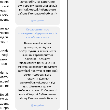
автомобільної дороги по
ороною
вул.Героїв української авіації
ології
в місті Хоролі Лубенського
омади.
району Полтавської області»
 осіб,
анових
Докладніше
дян до
Оголошення про
єчасно
проведення відкритих торгів
ндарів
з особливостями
чувати
Виконавчий комітет
доводить до відома
сників
обґрунтування технічних та
 році,
якісних характеристик
закупівлі, розміру
даток.
бюджетного призначення,
 тисяч
очікуваної вартості предмета
закупівлі послуги «Поточний
ків та
ремонт дорожнього
нювати
покриття ділянки
ткової
автомобільної дороги від
альних
вул. Шевченка до вул.
Київська по вул. Соборності
в місті Хоролі Лубенського
ОВА 28
району Полтавської області»
татами
цевих
Докладніше
ми про