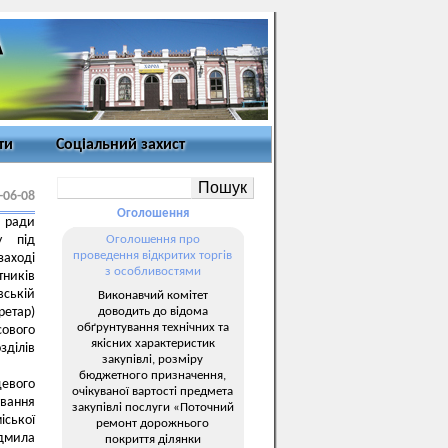
ти
Соціальний захист
-06-08
Оголошення
ї ради
у під
Оголошення про
проведення відкритих торгів
заході
з особливостями
тників
вській
Виконавчий комітет
доводить до відома
етар)
обґрунтування технічних та
ового
якісних характеристик
зділів
закупівлі, розміру
бюджетного призначення,
евого
очікуваної вартості предмета
ування
закупівлі послуги «Поточний
іської
ремонт дорожнього
юдмила
покриття ділянки