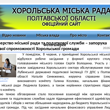
Відео новини
Міська влада
Про місто
Контак
ерство міської ради та податкової служби – запорука
Фотогалерея
2026
вої спроможності Хорольської громади
У понеділок, 8 червня, у приміщенні Хорольської місько
відбулося робоче засідання у форматі круглого стол
головуванням міського голови Сергія Волошина. Участь у 
взяли завідувачка Хорольського сектору обслуговування пла
Лубенської державної податкової інспекції ГУ ДПС у Полта
області Наталія Семиженко, керуюча справами (секр
іть для
виконавчого комітету Галина Козлова, начальник фінанс
ьшення
я міської ради Людмила Бровко, а також керівники структурних підро
о комітету.
ою темою обговорення стало посилення взаємодії між органом місц
вання та податковою службою задля підвищення ефективності адміністр
одатків і зборів з метою збільшення надходжень до бюджету Хорольської м
льної громади. Під час засідання начальник фінансового управління Л