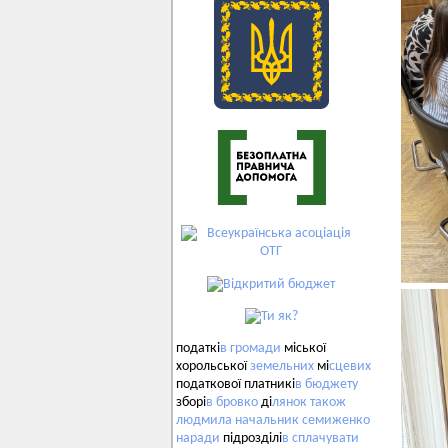
податкі
в
громади
міської
хорольської
земельних
мі
сцевих
податкової платникі
в
бюджету
зборі
в
бровко
ді
лянок
також
людмила
начальник
семиженко
наради
підрозділі
в
сплачувати