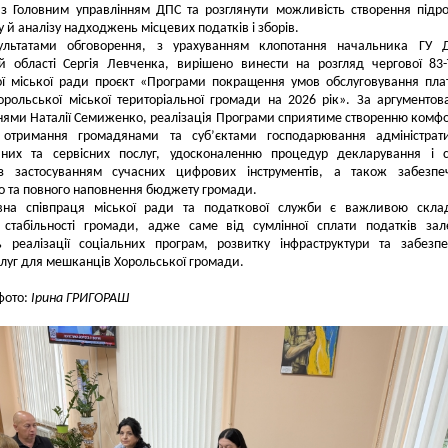
з Головним управлінням ДПС та розглянути можливість створення підро
у й аналізу надходжень місцевих податків і зборів.
ультатами обговорення, з урахуванням клопотання начальника ГУ 
й області Сергія Левченка, вирішено винести на розгляд чергової 83-ї
ої міської ради проєкт «Програми покращення умов обслуговування пла
орольської міської територіальної громади на 2026 рік». За аргументо
ями Наталії Семиженко, реалізація Програми сприятиме створенню комф
отримання громадянами та суб’єктами господарювання адміністрати
йних та сервісних послуг, удосконаленню процедур декларування і 
із застосуванням сучасних цифрових інструментів, а також забезпе
о та повного наповнення бюджету громади.
вна співпраця міської ради та податкової служби є важливою скла
ї стабільності громади, адже саме від сумлінної сплати податків за
ь реалізації соціальних програм, розвитку інфраструктури та забезп
слуг для мешканців Хорольської громади.
 фото:
Ірина ГРИГОРАШ