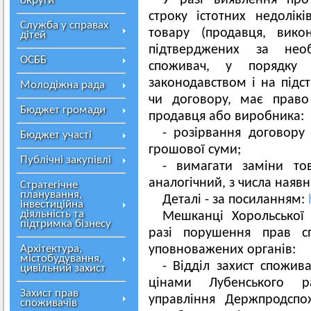
У разі виявлення про
округи
строку істотних недолік
Служба у справах
товару (продавця, викон
дітей
підтверджених за необ
ОСББ
споживач, у порядку
законодавством і на підст
Молодіжна рада
чи договору, має право
Бюджет громади
продавця або виробника:
- розірвання договору
Бюджет участі
грошової суми;
Публічні закупівлі
- вимагати заміни т
аналогічний, з числа наявн
Стратегічне
планування,
Деталі - за посиланням:
інвестиційна
діяльність та
Мешканці Хорольської 
підтримка бізнесу
разі порушення прав с
Архітектура,
уповноважених органів:
містобудування,
- Відділ захист спожив
цивільний захист
цінами Лубенського р
Захист прав
управління Держпродспо
споживачів