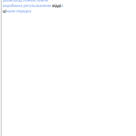
держпродспоживслужби
виробника
регульованими
відді
л
ці
нами
порядку