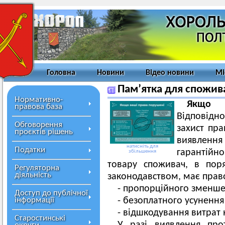
Головна
Новини
Відео новини
Мі
Пам’ятка для спожив
Нормативно-
Якщо 
правова база
Відповідн
Обговорення
захист пра
проєктів рішень
виявлен
натисніть для
Податки
гарантійн
збільшення
товару споживач, в пор
Регуляторна
діяльність
законодавством, має прав
- пропорційного зменше
Доступ до публічної
інформації
- безоплатного усунення
- відшкодування витрат 
Старостинські