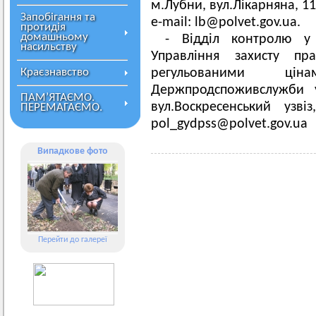
м.Лубни, вул.Лікарняна, 11,
Запобігання та
e-mail:
lb@polvet.gov.ua
.
протидія
домашньому
- Відділ контролю у 
насильству
Управління захисту п
Краєзнавство
регульованими цін
Держпродспоживслужби у
ПАМ’ЯТАЄМО.
вул.Воскресенський узвіз
ПЕРЕМАГАЄМО.
pol_gydpss@polvet.gov.ua
Випадкове фото
Перейти до галереї