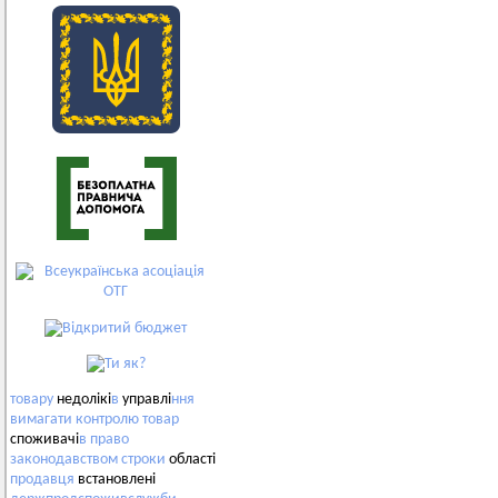
товару
недолікі
в
управлі
ння
вимагати
контролю
товар
споживачі
в
право
законодавством
строки
області
продавця
встановлені