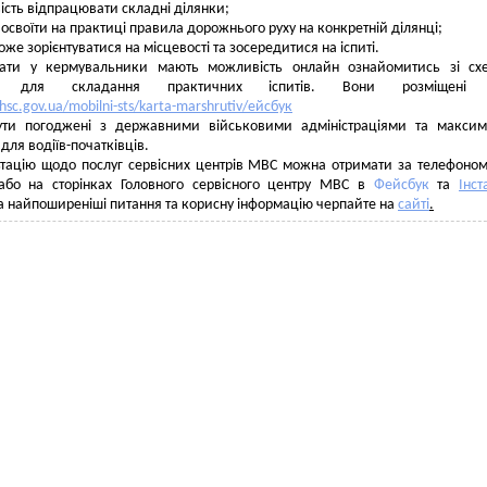
сть відпрацювати складні ділянки;
 освоїти на практиці правила дорожнього руху на конкретній ділянці;
оже зорієнтуватися на місцевості та зосередитися на іспиті.
ати у кермувальники мають можливість онлайн ознайомитись зі сх
ів для складання практичних іспитів. Вони розміщені 
.hsc.gov.ua/mobilni-sts/karta-marshrutiv/ейсбук
ти погоджені з державними військовими адміністраціями та максим
для водіїв-початківців.
тацію щодо послуг сервісних центрів МВС можна отримати за телефоном
 або на сторінках Головного сервісного центру МВС в
Фейсбук
та
Інст
на найпоширеніші питання та корисну інформацію черпайте на
сайті
.