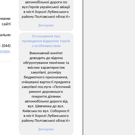
автомобільної дороги по
вул.Героїв української авіації
в місті Хоролі Лубенського
району Полтавської області»
емами
сайті
Докладніше
ально
Оголошення про
проведення відкритих торгів
 (044)
з особливостями
аграм
.
Виконавчий комітет
доводить до відома
обґрунтування технічних та
якісних характеристик
закупівлі, розміру
бюджетного призначення,
очікуваної вартості предмета
закупівлі послуги «Поточний
ремонт дорожнього
покриття ділянки
автомобільної дороги від
вул. Шевченка до вул.
Київська по вул. Соборності
в місті Хоролі Лубенського
району Полтавської області»
Докладніше