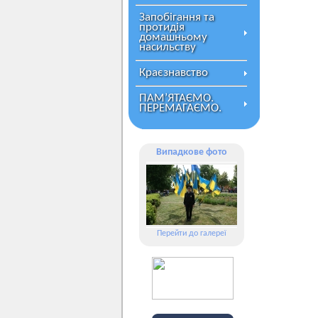
Запобігання та
протидія
домашньому
насильству
Краєзнавство
ПАМ’ЯТАЄМО.
ПЕРЕМАГАЄМО.
Випадкове фото
Перейти до галереї