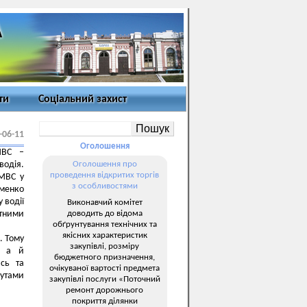
ти
Соціальний захист
-06-11
Оголошення
МВС –
водія.
Оголошення про
проведення відкритих торгів
 МВС у
з особливостями
оменко
 водії
Виконавчий комітет
доводить до відома
тними
обґрунтування технічних та
якісних характеристик
. Тому
закупівлі, розміру
, а й
бюджетного призначення,
ись та
очікуваної вартості предмета
рутами
закупівлі послуги «Поточний
ремонт дорожнього
покриття ділянки