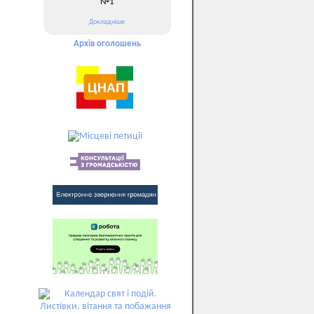
№1
Докладніше
Архів оголошень