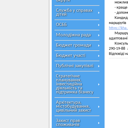
округи
можливі
- краще
Служба у справах
- допом
дітей
Кандид
маршрут
ОСББ
https://kha
Маршру
Молодіжна рада
адаптовані 
Консуль
Бюджет громади
290-19-88
Відповіді 
Бюджет участі
Публічні закупівлі
Стратегічне
планування,
інвестиційна
діяльність та
підтримка бізнесу
Архітектура,
містобудування,
цивільний захист
Захист прав
споживачів