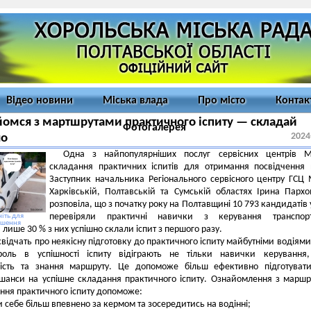
Відео новини
Міська влада
Про місто
Контак
омся з мартшрутами практичного іспиту — складай
Фотогалерея
2024
но
Одна з найпопулярніших послуг сервісних центрів 
складання практичних іспитів для отримання посвідчення 
Заступник начальника Регіонального сервісного центру ГСЦ
Харківській, Полтавській та Сумській областях Ірина Парх
розповіла, що з початку року на Полтавщині 10 793 кандидатів у
перевіряли практичні навички з керування транспор
іть для
ьшення
 лише 30 % з них успішно склали іспит з першого разу.
відчать про неякісну підготовку до практичного іспиту майбутніми водіями
оль в успішності іспиту відіграють не тільки навички керування
йкість та знання маршруту. Це допоможе більш ефективно підготуват
 шанси на успішне складання практичного іспиту. Ознайомлення з марш
ння практичного іспиту допоможе:
ти себе більш впевнено за кермом та зосередитись на водінні;