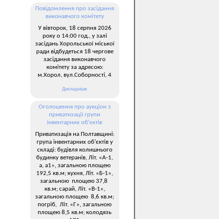
Повідомлення про засідання
виконавчого комітету
У вівторок, 18 серпня 2026
року о 14:00 год., у залі
засідань Хорольської міської
ради відбудеться 18 чергове
засідання виконавчого
комітету за адресою:
м.Хорол, вул.Соборності, 4
Докладніше
Оголошення про аукціон з
приватизації групи
інвентарних об’єктів
Приватизація на Полтавщині:
група інвентарних об’єктів у
складі: будівля колишнього
будинку ветеранів, Літ. «А-1,
а, а1», загальною площею
192,5 кв.м; кухня, Літ. «Б-1»,
загальною площею 37,8
кв.м; сарай, Літ. «В-1»,
загальною площею 8,6 кв.м;
погріб, Літ. «Г», загальною
площею 8,5 кв.м; колодязь