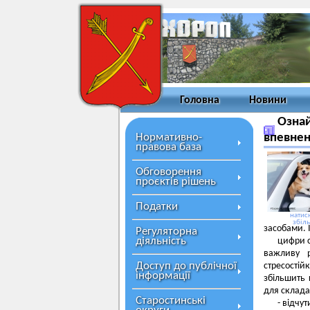
Головна
Новини
Ознай
Нормативно-
впевне
правова база
Обговорення
проєктів рішень
Податки
натисн
збіл
засобами. І
Регуляторна
діяльність
цифри с
важливу р
Доступ до публічної
стресості
інформації
збільшить
для склада
Старостинські
- відчу