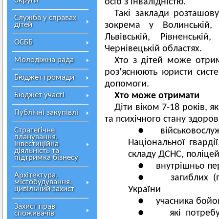
округи
осіб з інвалідністю.
Такі заклади розташову
Служба у справах
дітей
зокрема у Волинській, З
Львівській, Рівненській
ОСББ
Чернівецькій областях.
Молодіжна рада
Хто з дітей може отри
роз’яснюють юристи сист
Бюджет громади
допомоги.
Бюджет участі
Хто може отримати
Діти віком 7-18 років, 
Публічні закупівлі
та психічного стану здоров’
Стратегічне
● військовослуж
планування,
Національної гварді
інвестиційна
діяльність та
складу ДСНС, поліце
підтримка бізнесу
● внутрішньо пер
Архітектура,
● загиблих (пом
містобудування,
цивільний захист
України
● учасника бойов
Захист прав
● які потребуют
споживачів