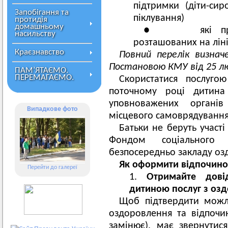
підтримки (діти-сиро
Запобігання та
піклування)
протидія
домашньому
● які прожив
насильству
розташованих на ліні
Краєзнавство
Повний перелік визнач
Постановою КМУ від 25 лю
ПАМ’ЯТАЄМО.
ПЕРЕМАГАЄМО.
Скористатися послуг
поточному році дитина
уповноважених органі
Випадкове фото
місцевого самоврядування
Батьки не беруть участ
Фондом соціального 
безпосередньо закладу оз
Як оформити відпочино
Перейти до галереї
Отримайте дові
дитиною послуг з озд
Щоб підтвердити можл
оздоровлення та відпочин
замінює), має звернутися