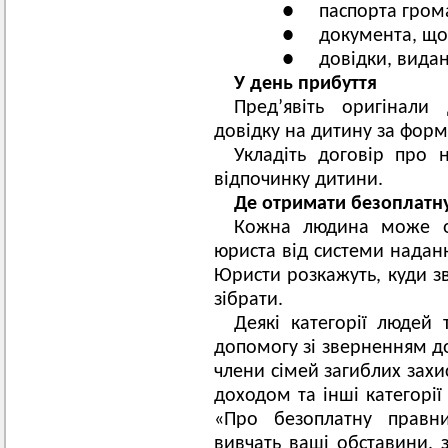
● паспорта грома
● документа, що 
● довідки, видано
У день прибуття
Пред’явіть оригінали
довідку на дитину за фор
Укладіть договір про 
відпочинку дитини.
Де отримати безоплатн
Кожна людина може от
юриста від системи надан
Юристи розкажуть, куди зв
зібрати.
Деякі категорії людей
допомогу зі зверненням до
члени сімей загиблих захи
доходом та інші категорії
«Про безоплатну правн
вивчать ваші обставини, 