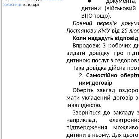
● документа, що
захисниць
категорії
дитини (військовий
ВПО тощо).
Повний перелік докум
Постанови КМУ від 25 лют
Коли нададуть відповід
Впродовж 3 робочих дн
видати довідку про під
дитиною послуг з оздоровл
Така довідка дійсна прот
Самостійно оберіт
ним договір
Оберіть заклад оздоро
мати укладений договір з
інвалідністю.
Зверніться до закладу 
наприклад, електр
підтвердження можливо
дитини в ньому. Для цього 