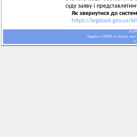
суду заяву і представлятиму
Як звернутися до систе
https://legalaid.gov.ua/
ХОР
Адреса: 37800, м.Хорол, вул.С
E