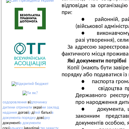
відповідає за організацію
при:
● районній, райо
(військової адміністр
● виконавчому ор
разі утворення), сели
За адресою зареєстров
фактичного місця прожива
Які документи потрібні
Копії (мають бути завір
порядку або подаватися із
● паспорта грома
● свідоцтва про
Державного реєстру
про народження дит
оздоровлення
ві
дпочинку
дитини
отримати
украї
ни
заклад
● документа, що
надання
догові
р
ді
тей
батькі
в
законним предста
документа
порядку
дові
дку
документів особою, я
документі
в
документи
соці
ального
інвалідні
стю
захисту