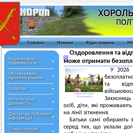
Головна
Новини
Відео новини
Мі
Оздоровлення та відп
Нормативно-
може отримати безопл
правова база
У 2026 
Обговорення
безоплатн
проєктів рішень
та відп
Податки
військовос
натисніть для
збільшення
Захисниць
Регуляторна
діяльність
осіб, діти, які проживают
на лінії зіткнення.
Доступ до публічної
інформації
Батьки самі обирають 
серед тих, що уклали дог
Старостинські