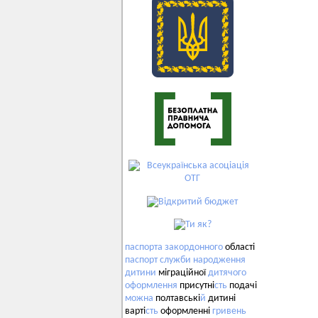
паспорта
закордонного
області
паспорт
служби
народження
дитини
міграційної
дитячого
оформлення
присутні
сть
подачі
можна
полтавські
й
дитині
варті
сть
оформленні
гривень