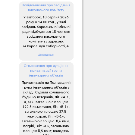
Повідомлення про засідання
виконавчого комітету
У вівторок, 18 серпня 2026
року о 14:00 год., у залі
засідань Хорольської міської
ради відбудеться 18 чергове
засідання виконавчого
комітету за адресою:
м.Хорол, вул.Соборності, 4
Докладніше
Оголошення про аукціон з
приватизації групи
інвентарних об’єктів
Приватизація на Полтавщині:
група інвентарних об’єктів у
складі: будівля колишнього
будинку ветеранів, Літ. «А-1,
а, а1», загальною площею
192,5 кв.м; кухня, Літ. «Б-1»,
загальною площею 37,8
кв.м; сарай, Літ. «В-1»,
загальною площею 8,6 кв.м;
погріб, Літ. «Г», загальною
площею 8,5 кв.м; колодязь