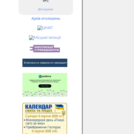
№1
Докладніше
Архів оголошень