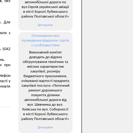
в, без
автомобільної дороги по
вул.Героїв української авіації
в місті Хоролі Лубенського
району Полтавської області»
а. Для
Докладніше
мати з
Оголошення про
проведення відкритих торгів
з особливостями
ь 1042
Виконавчий комітет
доводить до відома
нь.
обґрунтування технічних та
м про
якісних характеристик
закупівлі, розміру
лефон
бюджетного призначення,
очікуваної вартості предмета
асті у
закупівлі послуги «Поточний
римати
ремонт дорожнього
покриття ділянки
автомобільної дороги від
вул. Шевченка до вул.
Київська по вул. Соборності
в місті Хоролі Лубенського
району Полтавської області»
Докладніше