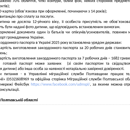
ажено 70% обличчя, чіткі контури, білий фон, ніяких сторонніх предметі
ктів);
D-картку (обов’язкова при оформленні, починаючи з 14 років);
витанцію про сплату за послуги.
тина не досягла 12-річного віку, її особиста присутність не обов’язков
ть бути надані фото дитини, що відповідають встановленим вимогам.
рмленні документа один із батьків чи опікунів/усиновителів, повинен 
орт громадянина України.
кордонного паспорта в Україні 2025 року встановлена урядом держави:
вартість виготовлення закордонного паспорта за 20 робочих днів становит
ень;
артість виготовлення закордонного паспорта за 7 робочих днів – 1682 гриве
и готовий паспорт може заявник (зі своїм паспортом та свідоцтво
 дитини) або інша особа за наявності нотаріально завіреної довіреності.
и питання - в Управлінні міграційної служби Полтавщини працює те
інії» (0532)608969 та офіційна сторінка Міграційної служби Полтавської обл
й мережі Фейсбук
https://www.facebook.com/udmspl/
, за якими можна от
онсультації.
 Полтавській області