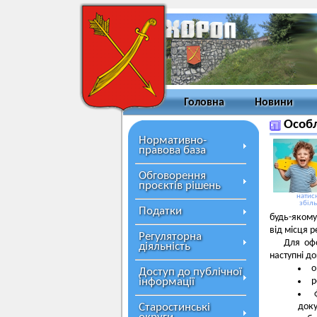
Головна
Новини
Особл
Нормативно-
правова база
Обговорення
проєктів рішень
натисн
збіл
Податки
будь-якому
від місця р
Регуляторна
Для офо
діяльність
наступні д
о
Доступ до публічної
інформації
р
Старостинські
док