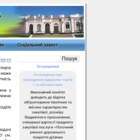
ти
Соціальний захист
-03-12
Оголошення
порта
т може
Оголошення про
тність
проведення відкритих торгів
з особливостями
жна у
Виконавчий комітет
алежно
доводить до відома
обґрунтування технічних та
озділу
якісних характеристик
закупівлі, розміру
бюджетного призначення,
очікуваної вартості предмета
закупівлі послуги «Поточний
подачі
ремонт дорожнього
15 см,
покриття ділянки