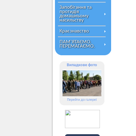
Запобігання та
протидія
домашньому
насильству
Краєзнавство
ПАМ’ЯТАЄМО.
ПЕРЕМАГАЄМО.
Випадкове фото
Перейти до галереї