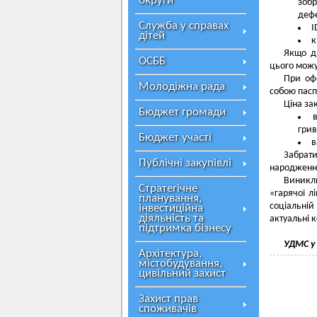
округи
зобр
дефе
Служба у справах
I
дітей
к
Якщо ди
ОСББ
цього можу
При офо
Молодіжна рада
собою пасп
Ціна за
Бюджет громади
грив
Бюджет участі
в
Забрат
Публічні закупівлі
народження
Виникл
Стратегічне
«гарячої л
планування,
соціальні
інвестиційна
діяльність та
актуальні к
підтримка бізнесу
УДМС у
Архітектура,
містобудування,
цивільний захист
Захист прав
споживачів