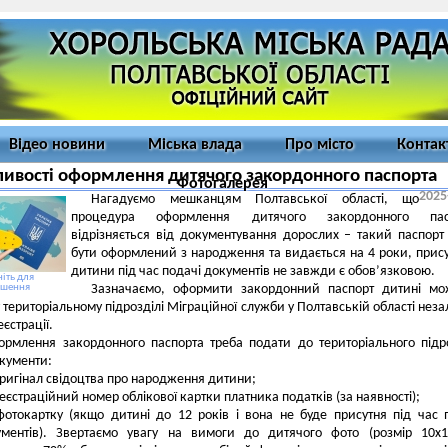
Відео новини
Міська влада
Про місто
Контак
ивості оформлення дитячого закордонного паспорта
Фотогалерея
2025
Нагадуємо мешканцям Полтавської області, що
процедура оформлення дитячого закордонного пас
відрізняється від документування дорослих – такий паспор
бути оформлений з народження та видається на 4 роки, прису
дитини під час подачі документів не завжди є обов’язковою.
іть для
ьшення
Зазначаємо, оформити закордонний паспорт дитині мо
 територіальному підрозділі Міграційної служби у Полтавській області нез
еєстрації.
рмлення закордонного паспорта треба подати до територіального підр
окументи:
ригінал свідоцтва про народження дитини;
еєстраційний номер облікової картки платника податків (за наявності);
фотокартку (якщо дитині до 12 років і вона не буде присутня під час 
ументів). Звертаємо увагу на вимоги до дитячого фото (розмір 10х