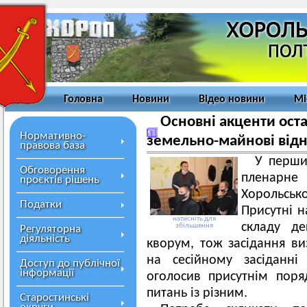
Головна
Новини
Відео новини
Мі
Основні акценти остан
Нормативно-
земельно-майнові від
правова база
У перши
Обговорення
пленарне з
проєктів рішень
Хорольськ
Податки
Присутні н
натисніть для
складу де
збільшення
Регуляторна
діяльність
кворум, тож засідання в
на сесійному засіданні
Доступ до публічної
інформації
оголосив присутнім пор
питань із різним.
Старостинські