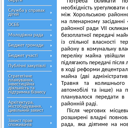
округи
Потреба скликати по
необхідність урегулювати 
Служба у справах
дітей
між Хорольською районн
на пленарному засіданні 4
ОСББ
районної ради
VII
скликан
Молодіжна рада
безоплатної передачі майн
із спільної власності т
Бюджет громади
району в комунальну влас
Бюджет участі
переліку майна увійшли 
підлягають передачі після 
Публічні закупівлі
в ході реформи децентралі
Стратегічне
майна (дві адміністратив
планування,
Травня та колишнього с
інвестиційна
діяльність та
автомобілі та інше) на 
підтримка бізнесу
планувалося передати в 
Архітектура,
районній раді.
містобудування,
цивільний захист
Після чергових місце
розширені владні повнов
Захист прав
рада, яка діятиме на но
споживачів