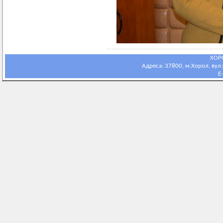
ХОР
Адреса: 37800, м.Хорол, вул.С
E