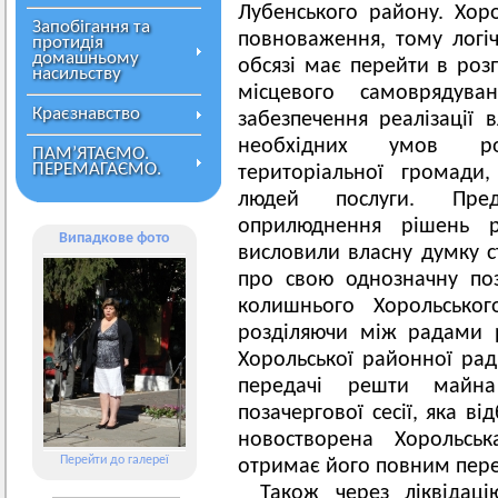
Лубенського району. Хор
Запобігання та
повноваження, тому логі
протидія
домашньому
обсязі має перейти в ро
насильству
місцевого самоврядув
Краєзнавство
забезпечення реалізації
необхідних умов роб
ПАМ’ЯТАЄМО.
ПЕРЕМАГАЄМО.
територіальної громади
людей послуги. Предс
оприлюднення рішень р
Випадкове фото
висловили власну думку ст
про свою однозначну по
колишнього Хорольсько
розділяючи між радами р
Хорольської районної рад
передачі решти майн
позачергової сесії, яка в
новостворена Хорольськ
Перейти до галереї
отримає його повним пере
Також через ліквідац