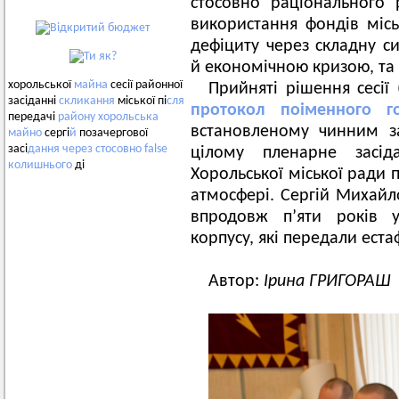
стосовно раціонального 
використання фондів міс
дефіциту через складну с
й економічною кризою, та 
хорольської
майна
сесії районної
Прийняті рішення сесі
засіданні
скликання
міської пі
сля
протокол поіменного го
передачі
району
хорольська
встановленому чинним з
майно
сергі
й
позачергової
засі
дання
через
стосовно
false
цілому пленарне засі
колишнього
ді
Хорольської міської ради 
атмосфері.
Сергій Михайл
впродовж п’яти років у
корпусу, які передали ест
Автор:
Ірина ГРИГОРАШ