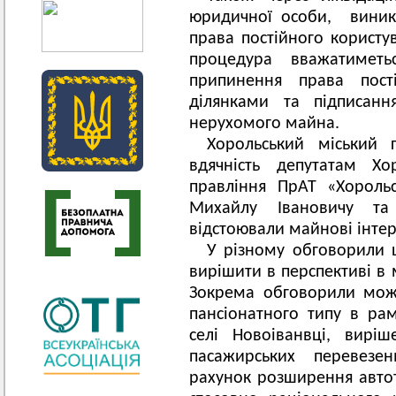
юридичної особи,
виник
права постійного корист
процедура вважатиметь
припинення права пост
ділянками та підписанн
нерухомого майна.
Хорольський міський 
вдячність депутатам Хо
правління ПрАТ «Хороль
Михайлу Івановичу т
відстоювали майнові інте
У різному обговорили ш
вирішити в перспективі в
Зокрема обговорили можл
пансіонатного типу в рам
селі Новоіванвці, вирі
пасажирських перевезе
рахунок розширення автот