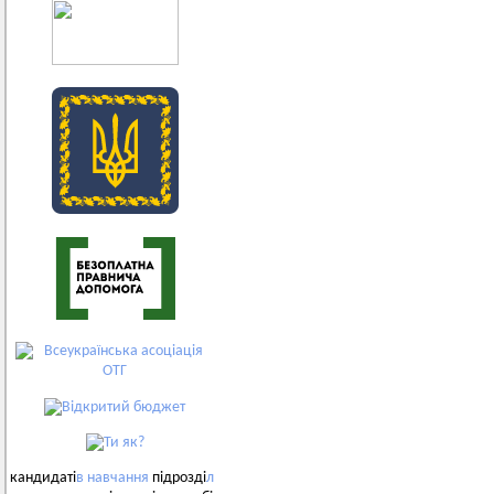
кандидаті
в
навчання
підрозді
л