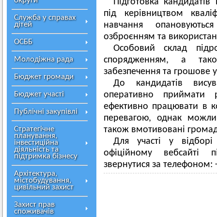
округи
Підготовка кандидатів
під керівництвом кваліф
Служба у справах
дітей
навчання опановуютьс
озброєнням та використанн
ОСББ
Особовий склад підро
Молодіжна рада
спорядженням, а так
забезпечення та грошове 
Бюджет громади
До кандидатів вису
Бюджет участі
оперативно приймати 
ефективно працювати в ко
Публічні закупівлі
перевагою, однак можли
Стратегічне
також вмотивовані громад
планування,
Для участі у відборі
інвестиційна
діяльність та
офіційному вебсайті п
підтримка бізнесу
звернутися за телефоном: +
Архітектура,
містобудування,
цивільний захист
Захист прав
споживачів