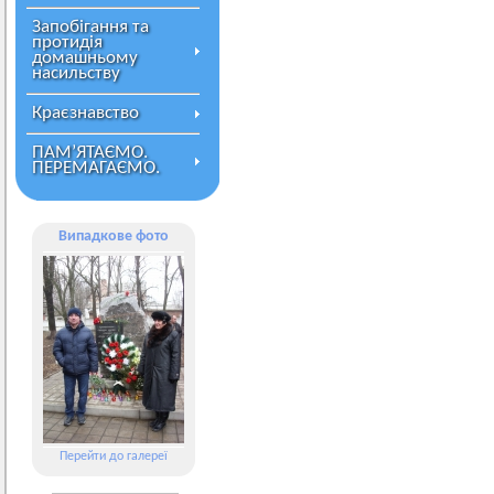
Запобігання та
протидія
домашньому
насильству
Краєзнавство
ПАМ’ЯТАЄМО.
ПЕРЕМАГАЄМО.
Випадкове фото
Перейти до галереї