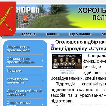
Головна
Новини
Відео новини
Мі
Оголошено відбір ка
Нормативно-
спецпідрозділу «Стугн
правова база
Спеціа
Обговорення
функціону
проєктів рішень
розвідки
Податки
натисніть для
здійснює 
збільшення
розвідувальних, спеціальн
Регуляторна
діяльність
Підрозділ спеціаліз
підвищеної складності із
Доступ до публічної
інформації
засобів та з урахування
підготовки.
Старостинські