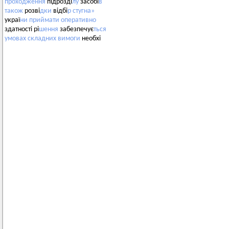
проходження
підрозді
лу
засобі
в
також
розві
дки
відбі
р
стугна»
украї
ни
приймати
оперативно
здатності рі
шення
забезпечує
ться
умовах
складних
вимоги
необхі