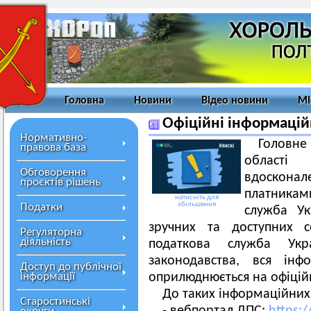
Головна
Новини
Відео новини
Мі
Офіційні інформацій
Нормативно-
Головн
правова база
област
Обговорення
вдоскона
проєктів рішень
платника
натисніть для
збільшення
Податки
служба Ук
зручних та доступних с
Регуляторна
діяльність
податкова служба Ук
законодавства, вся інф
Доступ до публічної
інформації
оприлюднюється на офіцій
До таких інформаційних
Старостинські