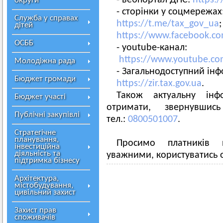
- вебпортал ДПС:
https:/
округи
- сторінки у соцмережах
Служба у справах
https://t.me/tax_gov_ua
;
дітей
https://www.facebook.c
ОСББ
- youtube-канал:
https://www.youtube.co
Молодіжна рада
- Загальнодоступний ін
Бюджет громади
https://zir.tax.gov.ua
.
Також актуальну інф
Бюджет участі
отримати, звернувши
Публічні закупівлі
тел.:
0800501007
.
Стратегічне
планування,
Просимо платників 
інвестиційна
діяльність та
уважними, користуватись 
підтримка бізнесу
Архітектура,
містобудування,
цивільний захист
Захист прав
споживачів