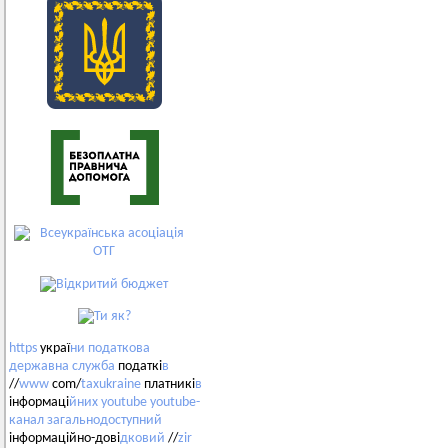
https
украї
ни
податкова
державна
служба
податкі
в
//
www
com/
taxukraine
платникі
в
інформаці
йних
youtube
youtube-
канал
загальнодоступний
інформаційно-дові
дковий
//
zir