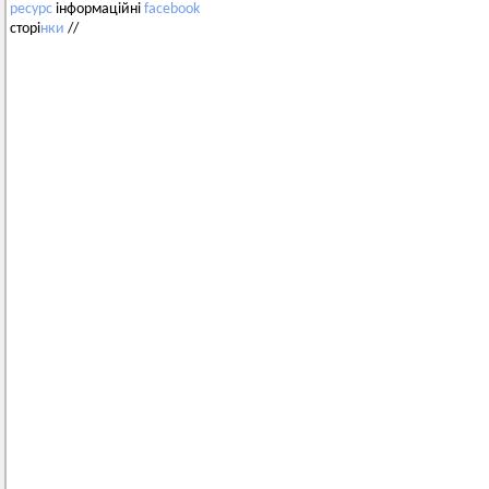
ресурс
інформаційні
facebook
сторі
нки
//