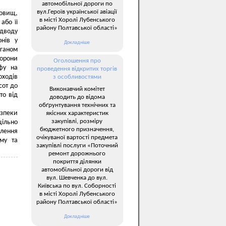
автомобільної дороги по
вул.Героїв української авіації
совищ,
в місті Хоролі Лубенського
або її
району Полтавської області»
ідводу
онів у
Докладніше
ганом
орони
Оголошення про
фу на
проведення відкритих торгів
оходів
з особливостями
сот до
Виконавчий комітет
то від
доводить до відома
обґрунтування технічних та
езпеки
якісних характеристик
закупівлі, розміру
цільно
бюджетного призначення,
влення
очікуваної вартості предмета
му та
закупівлі послуги «Поточний
ремонт дорожнього
покриття ділянки
автомобільної дороги від
вул. Шевченка до вул.
Київська по вул. Соборності
в місті Хоролі Лубенського
району Полтавської області»
Докладніше