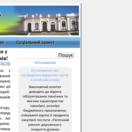
ти
Соціальний захист
и у
ків!
Оголошення
-06-08
ією з
Оголошення про
проведення відкритих торгів
ювання
з особливостями
ширену
кі дії
Виконавчий комітет
доводить до відома
людей.
обґрунтування технічних та
ишків
якісних характеристик
закупівлі, розміру
огоду,
бюджетного призначення,
споруд
очікуваної вартості предмета
и, які
закупівлі послуги «Поточний
раїни,
ремонт дорожнього
ативна
покриття ділянки