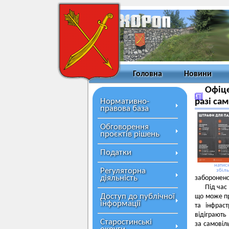
Головна
Новини
Офіце
Нормативно-
разі са
правова база
Обговорення
проєктів рішень
Податки
натисн
Регуляторна
збіл
діяльність
заборонено
Під час
Доступ до публічної
що може пр
інформації
та інфраст
відіграють
Старостинські
за самовіл