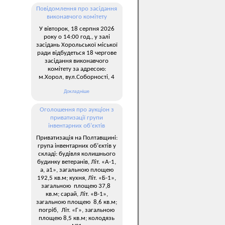
Повідомлення про засідання
виконавчого комітету
У вівторок, 18 серпня 2026
року о 14:00 год., у залі
засідань Хорольської міської
ради відбудеться 18 чергове
засідання виконавчого
комітету за адресою:
м.Хорол, вул.Соборності, 4
Докладніше
Оголошення про аукціон з
приватизації групи
інвентарних об’єктів
Приватизація на Полтавщині:
група інвентарних об’єктів у
складі: будівля колишнього
будинку ветеранів, Літ. «А-1,
а, а1», загальною площею
192,5 кв.м; кухня, Літ. «Б-1»,
загальною площею 37,8
кв.м; сарай, Літ. «В-1»,
загальною площею 8,6 кв.м;
погріб, Літ. «Г», загальною
площею 8,5 кв.м; колодязь