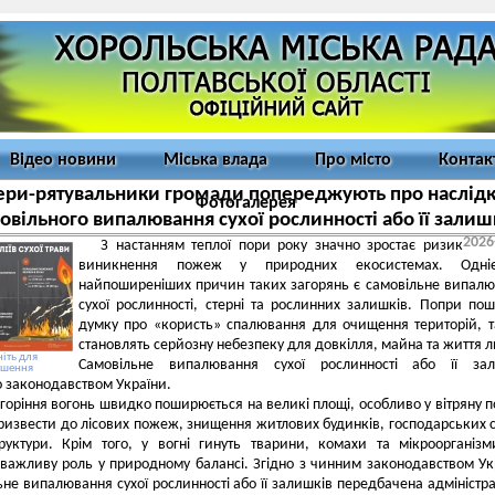
Відео новини
Міська влада
Про місто
Контак
ри-рятувальники громади попереджують про наслідк
Фотогалерея
мовільного випалювання сухої рослинності або її залиш
2026
З настанням теплої пори року значно зростає ризик
виникнення пожеж у природних екосистемах. Одн
найпоширеніших причин таких загорянь є самовільне випал
сухої рослинності, стерні та рослинних залишків. Попри по
думку про «користь» спалювання для очищення територій, та
становлять серйозну небезпеку для довкілля, майна та життя 
іть для
Самовільне випалювання сухої рослинності або її зал
ьшення
 законодавством України.
 горіння вогонь швидко поширюється на великі площі, особливо у вітряну п
извести до лісових пожеж, знищення житлових будинків, господарських 
руктури. Крім того, у вогні гинуть тварини, комахи та мікроорганізм
 важливу роль у природному балансі. Згідно з чинним законодавством Ук
ьне випалювання сухої рослинності або її залишків передбачена адміністр