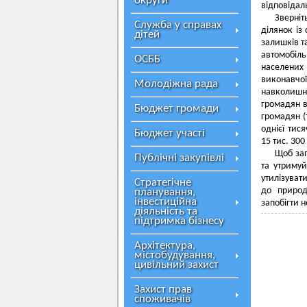
округи
відповідаль
Зверніт
Служба у справах
ділянок із
дітей
залишків т
автомобіл
ОСББ
населених
виконавчо
Молодіжна рада
навколишн
громадян в
Бюджет громади
громадян (т
однієї тис
Бюджет участі
15 тис. 300 
Щоб зап
Публічні закупівлі
та утримуй
утилізуват
Стратегічне
до природ
планування,
інвестиційна
запобігти 
діяльність та
підтримка бізнесу
Архітектура,
містобудування,
цивільний захист
Захист прав
споживачів