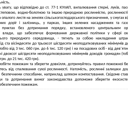
ність.
ь увагу, що відповідно до ст. 77-1 КУпАП, випалювання стерні, луків, па
 степовою, водно-болотною та іншою природною рослинністю, рослинності 
а опалого листя на землях сільськогосподарського призначення, у смугах в
ьних доріг і залізниць, у парках, інших зелених насадженнях та газ
 пунктах без дотримання порядку, встановленого центральним ор
ї влади, що забезпечує формування державної політики у сфері ох
ього природного середовища, - тягнуть за собою накладення штра
ід ста вісімдесяти до трьохсот шістдесяти неоподатковуваних мінімумів д
обто від 3 тис. 060 грн. до 6 тис. 120 грн) і на посадових осіб - від дев’яти
ячі двохсот шістдесяти неоподатковуваних мінімумів доходів громадян (тоб
грн. до 21 тис. 420 грн).
обігти пожежам та зберегти довкілля, дотримуйтесь правил пожежної б
тесь від спалювання сухої рослинності. Натомість, рослинні залишки до
и безпечними способами, наприклад шляхом компостування. Свідоме ста
и та дотримання вимог законодавства допоможе зберегти екосисте
небезпечним пожежам.