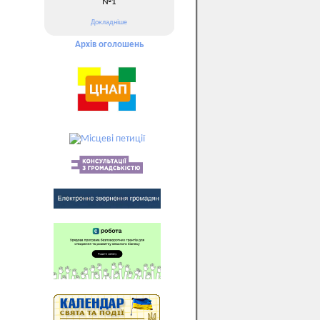
№1
Докладніше
Архів оголошень