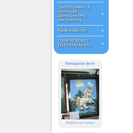
Запобігання та
протидія
домашньому
насильству
Краєзнавство
ПАМ’ЯТАЄМО.
ПЕРЕМАГАЄМО.
Випадкове фото
Перейти до галереї