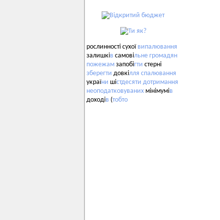
рослинності сухої
випалювання
залишкі
в
самові
льне
громадян
пожежам
запобі
гти
стерні
зберегти
довкі
лля
спалювання
украї
ни
ші
стдесяти
дотримання
неоподатковуваних
мінімумі
в
доході
в
(
тобто