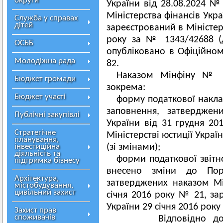
округи
України від 28.08.2024 №
Міністерства фінансів Укр
Служба у справах
дітей
зареєстрований в Міністер
року за № 1343/42688 (
ОСББ
опубліковано в Офіційном
Молодіжна рада
82.
Наказом Мінфіну № 4
Бюджет громади
зокрема:
Бюджет участі
форму податкової наклад
заповнення, затверджен
Публічні закупівлі
України від 31 грудня 2
Стратегічне
Міністерстві юстиції Украї
планування,
інвестиційна
(зі змінами);
діяльність та
форми податкової звітно
підтримка бізнесу
внесено зміни до Пор
Архітектура,
затверджених наказом Мін
містобудування,
цивільний захист
січня 2016 року № 21, зар
України 29 січня 2016 року
Захист прав
споживачів
Відповідно до пол