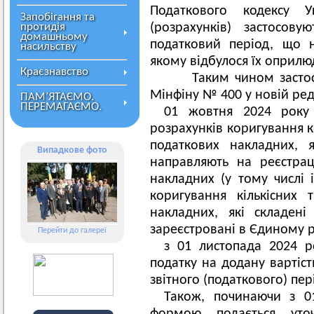
Податкового кодексу 
Запобігання та
протидія
(розрахунків) застосову
домашньому
податковий період, що 
насильству
якому відбулося їх оприлю
Краєзнавство
Таким чином застосу
Мінфіну № 400 у новій реда
ПАМ’ЯТАЄМО.
ПЕРЕМАГАЄМО.
01 жовтня 2024 року
розрахунків коригування к
податкових накладних, 
Випадкове фото
направляють на реєстра
накладних (у тому числі 
коригування кількісних 
накладних, які складен
зареєстровані в Єдиному р
Перейти до галереї
з 01 листопада 2024 р
податку на додану вартіст
звітного (податкового) пер
Також, починаючи з 0