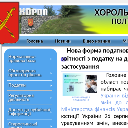
Головна
Новини
Відео новини
Мі
Нова форма податково
Нормативно-
звітності з податку на 
правова база
застосування
Обговорення
проєктів рішень
Головн
області п
Податки
набирає ч
Регуляторна
України в
натисніть для
діяльність
збільшення
змін до д
Міністерства фінансів Укр
Доступ до публічної
інформації
юстиції України 26 сер
урахуванням змін, внесе
Старостинські