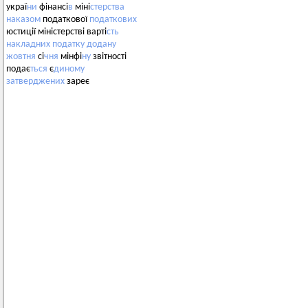
украї
ни
фінансі
в
міні
стерства
наказом
податкової
податкових
юстиції міністерстві варті
сть
накладних
податку
додану
жовтня
сі
чня
мінфі
ну
звітності
подає
ться
є
диному
затверджених
зареє