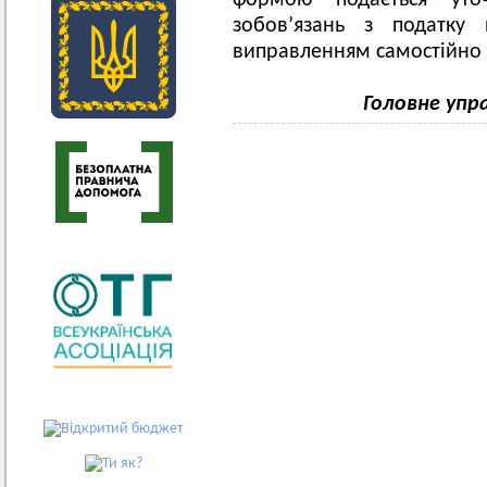
формою подається уто
зобов’язань з податку 
виправленням самостійно
Головне упр