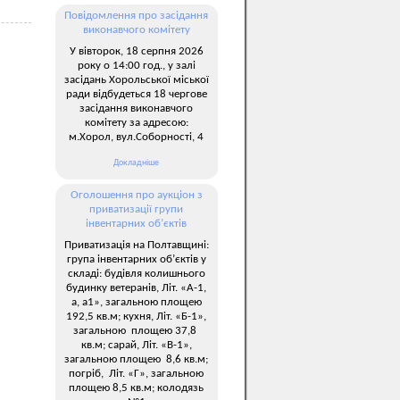
Повідомлення про засідання
виконавчого комітету
У вівторок, 18 серпня 2026
року о 14:00 год., у залі
засідань Хорольської міської
ради відбудеться 18 чергове
засідання виконавчого
комітету за адресою:
м.Хорол, вул.Соборності, 4
Докладніше
Оголошення про аукціон з
приватизації групи
інвентарних об’єктів
Приватизація на Полтавщині:
група інвентарних об’єктів у
складі: будівля колишнього
будинку ветеранів, Літ. «А-1,
а, а1», загальною площею
192,5 кв.м; кухня, Літ. «Б-1»,
загальною площею 37,8
кв.м; сарай, Літ. «В-1»,
загальною площею 8,6 кв.м;
погріб, Літ. «Г», загальною
площею 8,5 кв.м; колодязь