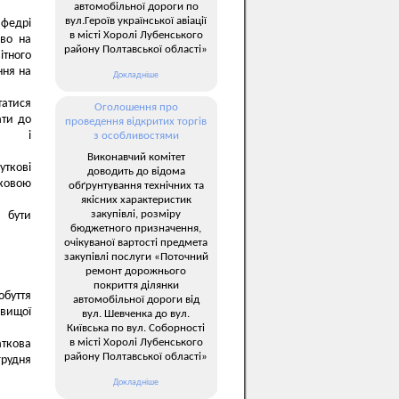
автомобільної дороги по
вул.Героїв української авіації
афедрі
в місті Хоролі Лубенського
аво на
району Полтавської області»
тного
ння на
Докладніше
татися
Оголошення про
ати до
проведення відкритих торгів
тан і
з особливостями
Виконавчий комітет
уткові
доводить до відома
тковою
обґрунтування технічних та
якісних характеристик
закупівлі, розміру
 бути
бюджетного призначення,
очікуваної вартості предмета
закупівлі послуги «Поточний
ремонт дорожнього
покриття ділянки
обуття
автомобільної дороги від
 вищої
вул. Шевченка до вул.
Київська по вул. Соборності
в місті Хоролі Лубенського
аткова
району Полтавської області»
грудня
Докладніше