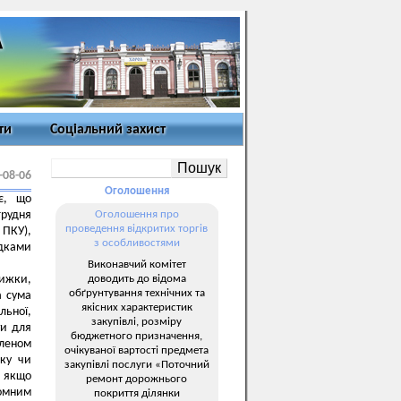
ти
Соціальний захист
-08-06
Оголошення
є, що
грудня
Оголошення про
проведення відкритих торгів
 ПКУ),
з особливостями
ідками
Виконавчий комітет
доводить до відома
нижки,
обґрунтування технічних та
а сума
якісних характеристик
льної,
закупівлі, розміру
ти для
бюджетного призначення,
членом
очікуваної вартості предмета
іку чи
закупівлі послуги «Поточний
, якщо
ремонт дорожнього
йомним
покриття ділянки