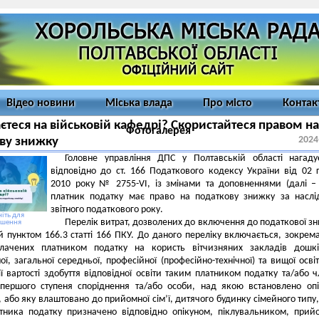
Відео новини
Міська влада
Про місто
Контак
єтеся на військовій кафедрі? Скористайтеся правом на
Фотогалерея
2024
ву знижку
Головне управління ДПС у Полтавській області нагаду
відповідно до ст. 166 Податкового кодексу України від 02 
2010 року № 2755-VI, із змінами та доповненнями (далі –
платник податку має право на податкову знижку за насл
звітного податкового року.
іть для
Перелік витрат, дозволених до включення до податкової з
ьшення
 пунктом 166.3 статті 166 ПКУ.
До даного переліку включається, зокрем
плачених платником податку на користь вітчизняних закладів дошкі
ої, загальної середньої, професійної (професійно-технічної) та вищої осві
ї вартості здобуття відповідної освіти таким платником податку та/або 
ї першого ступеня споріднення та/або особи, над якою встановлено оп
, або яку влаштовано до прийомної сім’ї, дитячого будинку сімейного типу
атника податку призначено відповідно опікуном, піклувальником, при