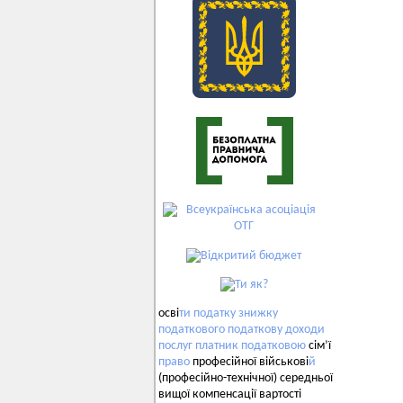
осві
ти
податку
знижку
податкового
податкову
доходи
послуг
платник
податковою
сім’ї
право
професійної військові
й
(професійно-технічної) середньої
вищої компенсації вартості