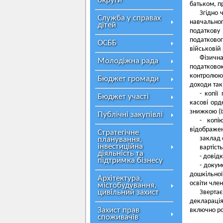
округи
батьком, п
Згідно 
Служба у справах
навчально
дітей
податкову
податковог
ОСББ
військовій
Фізична
Молодіжна рада
податково
контролю
Бюджет громади
доходи так
- копії
Бюджет участі
касові орд
знижкою (ї
Публічні закупівлі
- копі
відображ
Стратегічне
заклад 
планування,
інвестиційна
вартість
діяльність та
- довід
підтримка бізнесу
- докум
дошкільної
Архітектура,
освіти член
містобудування,
цивільний захист
Зверта
деклараці
Захист прав
включно ро
споживачів