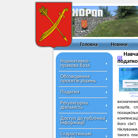
Головна
Новини
Навча
Нормативно-
податко
правова база
Обговорення
проєктів рішень
Податки
натисн
збіл
визначений
Регуляторна
діяльність
коштів, с
позашкільн
Доступ до публічної
компенсаці
інформації
його сім’
піклування
Старостинські
такого пл