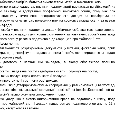
рийомною матір’ю, батьком-вихователем, матір’ю-вихователькою.
чинного законодавства, платник податку, який навчається на військовій к
го закладу, є здобувачем професійної військової освіти, тому має пр
 знижку у зменшення оподатковуваного доходу за наслідками зві
о року на суму витрат, понесених ним на користь закладу освіти за навча
 кафедрі.
 особа – платник податку на доходи фізичних осіб, яка має право скорис
ю знижкою щодо суми коштів, сплачених за навчання, зобов’язана под
ючого органу разом з податковою декларацією про майновий с
і документи:
 платіжних та розрахункових документів (квитанції, фіскальні чеки, приб
ери, що ідентифікують надавача послуг і особу, яка звертається за пода
х отримувача);
ю договору з навчальним закладом, в якому обов’язково повинно
ено:
освіти – надавача послуг і здобувача освіти – отримувача послуг,
 таких послуг і строк оплати за такі послуги;
ку про отримані у звітному році доходи;
енти, які підтверджують ступінь споріднення (у разі компенсації вартості зд
, позашкільної, загальної середньої, професійної (професійно-технічної) та
а сім’ї першого ступеня споріднення), тощо.
ємо увагу, що з метою використання права на податкову знижку, под
я про майновий стан і доходи надається до податкового органу по 31 
ку, наступного за звітним.