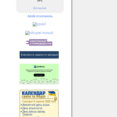
№1
Докладніше
Архів оголошень