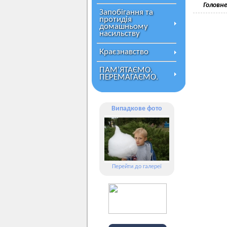
Головне
Запобігання та
протидія
домашньому
насильству
Краєзнавство
ПАМ’ЯТАЄМО.
ПЕРЕМАГАЄМО.
Випадкове фото
Перейти до галереї