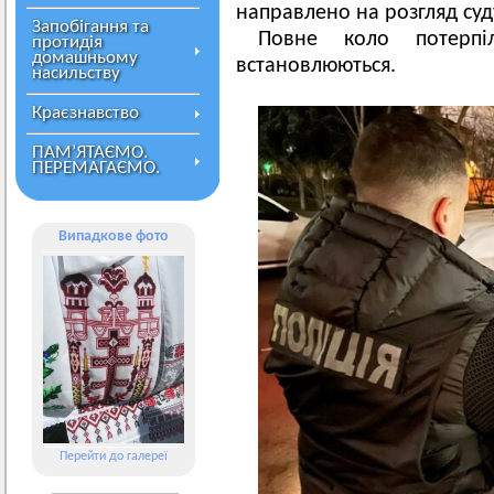
направлено на розгляд суд
Запобігання та
Повне коло потерпі
протидія
домашньому
встановлюються.
насильству
Краєзнавство
ПАМ’ЯТАЄМО.
ПЕРЕМАГАЄМО.
Випадкове фото
Перейти до галереї