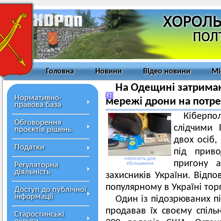
Головна
Новини
Відео новини
Мі
На Одещині затриман
Нормативно-
мережі дрони на потре
правова база
Кіберп
Обговорення
слідчими 
проєктів рішень
двох осіб,
Податки
під прив
натисніть для
пригону а
Регуляторна
збільшення
діяльність
захисників України. Відп
популярному в Україні то
Доступ до публічної
інформації
Один із підозрюваних пі
продавав їх своєму спіль
Старостинські