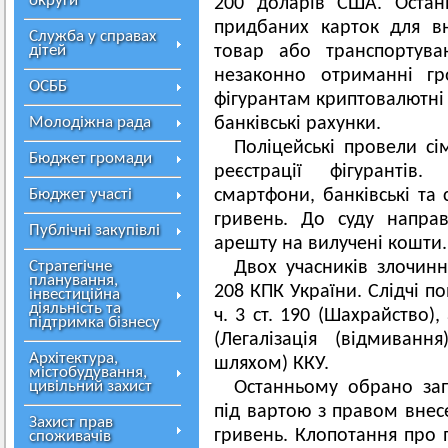
округи
200 доларів США. Остан
придбаних карток для в
Служба у справах
дітей
товар або транспортува
незаконно отриманні гр
ОСББ
фігурантам криптовалютні г
Молодіжна рада
банківські рахунки.
Поліцейські провели с
Бюджет громади
реєстрації фігурантів.
Бюджет участі
смартфони, банківські та 
гривень. До суду напра
Публічні закупівлі
арешту на вилучені кошти.
Стратегічне
Двох учасників злочинн
планування,
208 КПК України. Слідчі п
інвестиційна
діяльність та
ч. 3 ст. 190 (Шахрайство),
підтримка бізнесу
(Легалізація (відмиван
Архітектура,
шляхом) ККУ.
містобудування,
цивільний захист
Останньому обрано зап
під вартою з правом внесе
Захист прав
гривень. Клопотання про 
споживачів