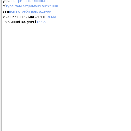
украї
ни
гривень
клопотання
фі
гурантам
затримано
внесення
авті
вок
потреби
накладення
учасникі
в
підставі слідчі
схеми
злочинної вилучені
тисяч