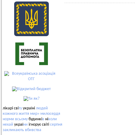
лікарі сві
ту
україні
людей
кожного
життя
мир»
милосердя
норми
всьому
будинкі
в
ні
коли
нехай
украї
ни
ігнорує світі
серпня
закликають
вбивства