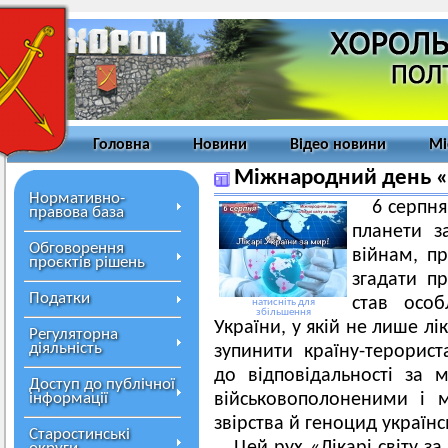
Головна
Новини
Відео новини
Мі
Міжнародний день «Л
Нормативно-
6 серпня
правова база
планети з
Обговорення
війнам, пр
проєктів рішень
згадати п
Податки
став осо
натисніть для
збільшення
України, у якій не лише лі
Регуляторна
діяльність
зупинити країну-терорист
до відповідальності за
Доступ до публічної
інформації
військовополоненими і 
звірства й геноцид українс
Старостинські