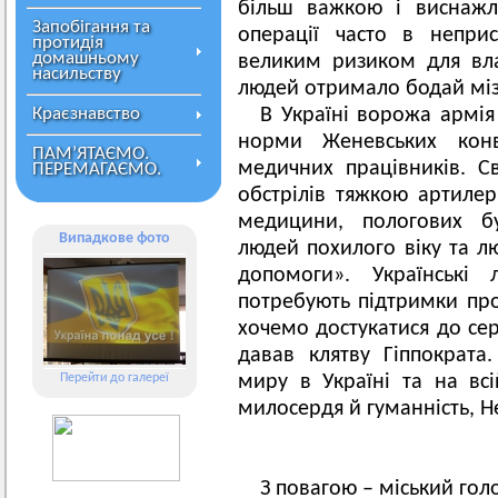
більш важкою і виснажл
Запобігання та
операції часто в непри
протидія
домашньому
великим ризиком для вл
насильству
людей отримало бодай мі
Краєзнавство
В Україні ворожа армія
норми Женевських конв
ПАМ’ЯТАЄМО.
медичних працівників. С
ПЕРЕМАГАЄМО.
обстрілів тяжкою артилер
медицини, пологових бу
Випадкове фото
людей похилого віку та лю
допомоги». Українські 
потребують підтримки проф
хочемо достукатися до сер
давав клятву Гіппократ
Перейти до галереї
миру в Україні та на вс
милосердя й гуманність, 
З повагою – міський го