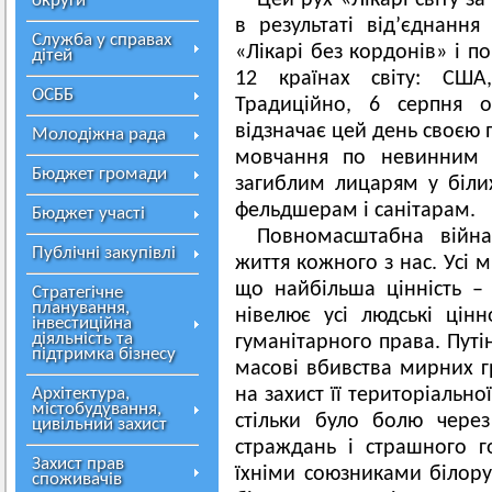
Цей рух «Лікарі світу з
округи
в результаті від’єднання
Служба у справах
«Лікарі без кордонів» і п
дітей
12 країнах світу: США,
ОСББ
Традиційно, 6 серпня о
відзначає цей день своєю
Молодіжна рада
мовчання по невинним ж
Бюджет громади
загиблим лицарям у біли
фельдшерам і санітарам.
Бюджет участі
Повномасштабна війна
Публічні закупівлі
життя кожного з нас. Усі м
що найбільша цінність –
Стратегічне
планування,
нівелює усі людські цін
інвестиційна
діяльність та
гуманітарного права. Путі
підтримка бізнесу
масові вбивства мирних гр
Архітектура,
на захист її територіальної 
містобудування,
стільки було болю чере
цивільний захист
страждань і страшного г
Захист прав
їхніми союзниками білору
споживачів