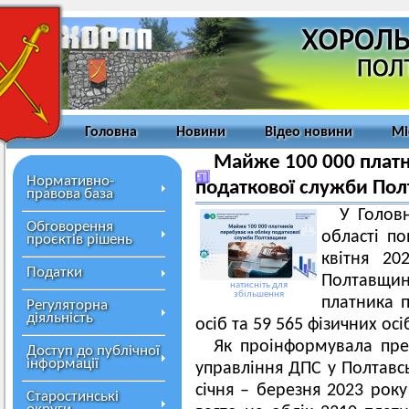
Головна
Новини
Відео новини
Мі
Майже 100 000 платн
Нормативно-
податкової служби По
правова база
У Голов
Обговорення
області п
проєктів рішень
квітня 20
Податки
Полтавщи
натисніть для
збільшення
платника п
Регуляторна
діяльність
осіб та 59 565 фізичних осі
Як проінформувала пре
Доступ до публічної
інформації
управління ДПС у Полтавсь
січня – березня 2023 року
Старостинські