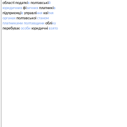
області податкі
в
полтавські
й
юридичних
фі
зичних
платникі
в
підприємці
в
управлі
ння
кві
тня
органах
полтавської
станом
платниками
полтавщини
облі
ку
перебуває
особи
юридичні
взято