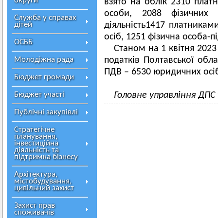
округи
взято на облік 2310 платн
особи, 2088 фізичних 
Служба у справах
дітей
діяльність1417 платниками
осіб, 1251 фізична особа-
ОСББ
Станом на 1 квітня 2023 
Молодіжна рада
податків Полтавської обл
ПДВ – 6530 юридичних осіб
Бюджет громади
Бюджет участі
Головне управління ДПС
Публічні закупівлі
Стратегічне
планування,
інвестиційна
діяльність та
підтримка бізнесу
Архітектура,
містобудування,
цивільний захист
Захист прав
споживачів