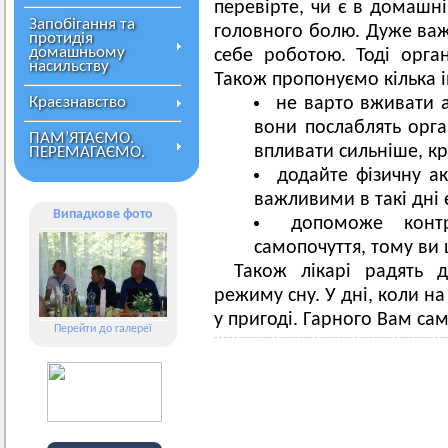
перевірте, чи є в домашні
Запобігання та
головного болю. Дуже важ
протидія
домашньому
себе роботою. Тоді орган
насильству
Також пропонуємо кілька 
Краєзнавство
не варто вживати а
вони послаблять орга
ПАМ’ЯТАЄМО.
впливати сильніше, к
ПЕРЕМАГАЄМО.
додайте фізичну ак
важливими в такі дні 
Випадкове фото
допоможе конт
самопочуття, тому ви
Також лікарі радять 
режиму сну. У дні, коли на
у пригоді. Гарного Вам сам
Перейти до галереї