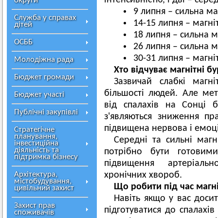
інтенсивністю, і дві – сере
округи
9 липня – сильна ма
Служба у справах
14-15 липня – магні
дітей
18 липня – сильна м
ОСББ
26 липня – сильна м
30-31 липня – магні
Молодіжна рада
Хто відчуває магнітні бур
Бюджет громади
Зазвичай слабкі магн
більшості людей. Але ме
Бюджет участі
від спалахів на Сонці бу
Публічні закупівлі
з'являються зниження пра
підвищена нервова і емоц
Стратегічне
планування,
Середні та сильні магні
інвестиційна
діяльність та
потрібно бути готовими
підтримка бізнесу
підвищення артеріальн
Архітектура,
хронічних хвороб.
містобудування,
Що робити під час магні
цивільний захист
Навіть якщо у вас досит
Захист прав
підготуватися до спалахів
споживачів