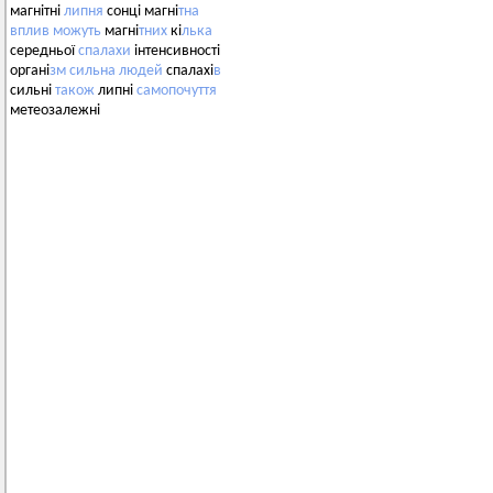
магнітні
липня
сонці магні
тна
вплив
можуть
магні
тних
кі
лька
середньої
спалахи
інтенсивності
органі
зм
сильна
людей
спалахі
в
сильні
також
липні
самопочуття
метеозалежні