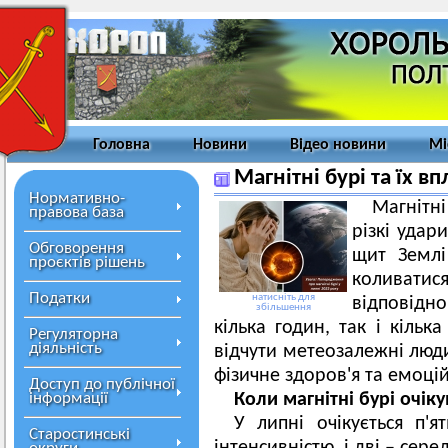
Головна
Новини
Відео новини
Мі
Магнітні бурі та їх в
Нормативно-
Магнітні
правова база
різкі удар
Обговорення
щит Землі
проєктів рішень
коливатися
Податки
натисніть для
відповідно
збільшення
кілька годин, так і кільк
Регуляторна
діяльність
відчути метеозалежні люд
фізичне здоров'я та емоці
Доступ до публічної
інформації
Коли магнітні бурі очіку
У липні очікується п'я
Старостинські