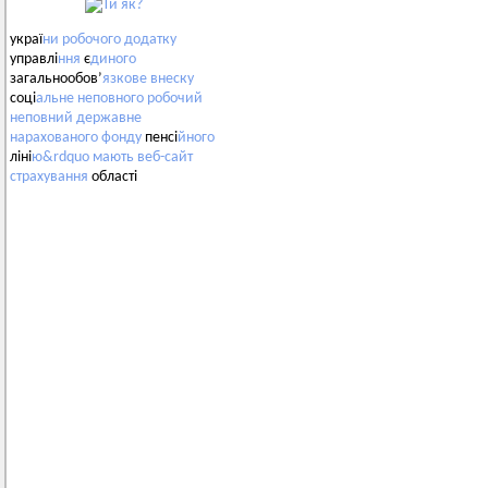
украї
ни
робочого
додатку
управлі
ння
є
диного
загальнообов’
язкове
внеску
соці
альне
неповного
робочий
неповний
державне
нарахованого
фонду
пенсі
йного
ліні
ю&rdquo
мають
веб-сайт
страхування
області