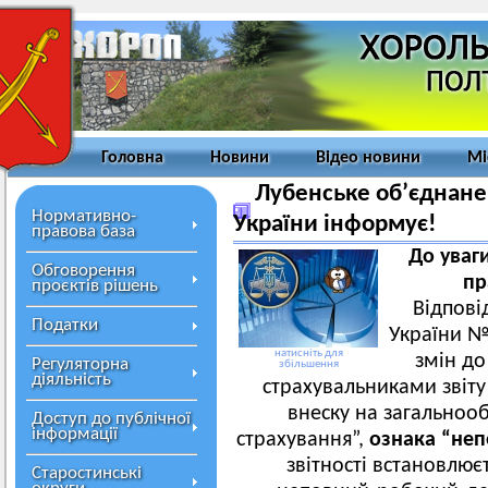
Головна
Новини
Відео новини
Мі
Лубенське об’єднане
Нормативно-
України інформує!
правова база
До уваг
Обговорення
пр
проєктів рішень
Відпові
Податки
України №
натисніть для
змін до
Регуляторна
збільшення
діяльність
страхувальниками звіт
внеску на загальноо
Доступ до публічної
інформації
страхування”,
ознака “неп
звітності встановлює
Старостинські