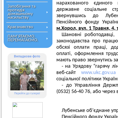
нарахованого єдиного 
Запобігання та
державне соціальне с
протидія
домашньому
звернувшись до Лубен
насильству
Пенсійного фонду Україн
Краєзнавство
м.Хорол, вул. 1 Травня, 4,
Шановні роботодавці,
ПАМ’ЯТАЄМО.
ПЕРЕМАГАЄМО.
законодавства про працю
обсязі оплати праці, д
оплаті, оформлення труд
Випадкове фото
мають право звернутись за
- на Урядову “гарячу лі
веб-сайт
www.ukc.gov.ua
соціальної політики Укра
- до Управління Держпр
(0532) 56-40 76, або через 
Перейти до галереї
Лубенське об’єднане уп
Пенсійного фонду Украї