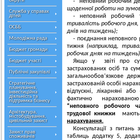
округи
- неповний робочий д
щоденної роботи на зумов
Служба у справах
дітей
- неповний робочий 
тривалість робочого дня,
ОСББ
днів на тиждень)
;
Молодіжна рада
- поєднання неповного 
тижня
(наприклад, трива
Бюджет громади
робочих днях на тиждень)
Бюджет участі
Якщо у звіті про сум
застрахованих осіб та су
Публічні закупівлі
загальнообов’язкове дер
Стратегічне
застрахованій особі нарах
планування,
відпускні, лікарняні аб
інвестиційна
діяльність та
фактично нарахован
підтримка бізнесу
“неповного робочого ча
Архітектура,
трудової книжки
мають 
містобудування,
цивільний захист
нарахування.
Консультації з питань 
Захист прав
таблиць додатку 5, дода
споживачів