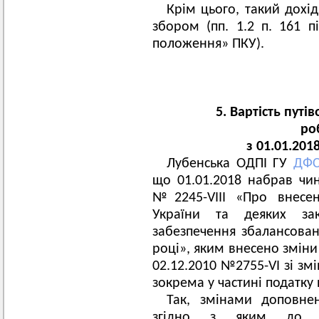
Крім цього, такий дохі
збором (пп. 1.2 п. 161 п
положення» ПКУ).
5. Вартість пут
ро
з 01.01.20
Лубенська ОДПІ ГУ
ДФС
що 01.01.2018 набрав чин
№2245-VIII «Про внесен
України та деяких за
забезпечення збалансова
році», яким внесено зміни
02.12.2010 №2755-VI зі зм
зокрема у частині податку 
Так, змінами доповнено
згідно з яким до за