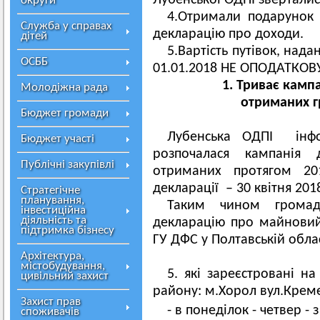
Лубенської ОДПІ звертались
округи
4.Отримали подарунок
Служба у справах
декларацію про доходи.
дітей
5.Вартість путівок, над
ОСББ
01.01.2018 НЕ ОПОДАТКОВ
1. Триває камп
Молодіжна рада
отриманих г
Бюджет громади
Лубенська ОДПІ інф
Бюджет участі
розпочалася кампанія 
Публічні закупівлі
отриманих протягом 20
декларації – 30 квітня 201
Стратегічне
планування,
Таким чином громад
інвестиційна
діяльність та
декларацію про майновий
підтримка бізнесу
ГУ ДФС у Полтавській обла
Архітектура,
містобудування,
5. які зареєстровані на
цивільний захист
району: м.Хорол вул.Креме
Захист прав
- в понеділок - четвер - з
споживачів