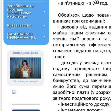
00
- в п’ятницю - з 9
год.
Запобігання та
протидія
домашньому
Обов’язок щодо поданн
насильству
виникає при отриманні:
Краєзнавство
- доходів від надання
майна іншим фізичним о
ПАМ’ЯТАЄМО.
ПЕРЕМАГАЄМО.
членів сім’ї першого та 
нотаріальному оформле
сплачено податок на доход
Випадкове фото
тощо;
- доходів у вигляді осн
податку, прощеного (ан
самостійним рішенням
банкрутства, до закінченн
Перейти до галереї
якщо його сума перевищу
заробітної плати (у розрах
звітного податкового року;
- інвестиційного доходу;
- іноземного доходу;