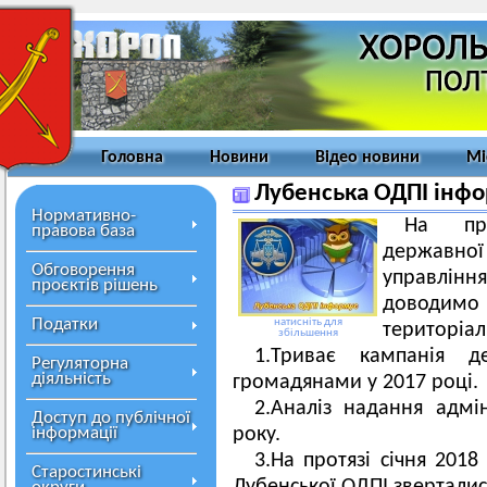
Головна
Новини
Відео новини
Мі
Лубенська ОДПІ інф
Нормативно-
На про
правова база
державної
Обговорення
управлін
проєктів рішень
доводимо 
Податки
натисніть для
територіал
збільшення
1.Триває кампанія д
Регуляторна
діяльність
громадянами у 2017 році.
2.Аналіз надання адмін
Доступ до публічної
інформації
року.
3.На протязі січня 201
Старостинські