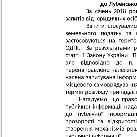
до Лубенсько
За січень 2018 року
запитів від юридичних осіб
Запити стосувались 
земельного податку та 
застосовуються на терито
ОДПІ. За результатами р
статті 1 Закону України "
але відповідно до п.
перенаправлено належному
наявна запитувана інформа
місцевого самоврядування 
термін розгляду припадає 
Нагадуємо, що право 
публічної інформації над
до публічної інформаці
прозорості та відкритост
створення механізмів реа
публічної інформації.