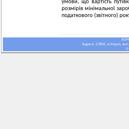
умови, що вартість путів
розмірів мінімальної зароб
податкового (звітного) рок
ХОР
Адреса: 37800, м.Хорол, вул.С
E