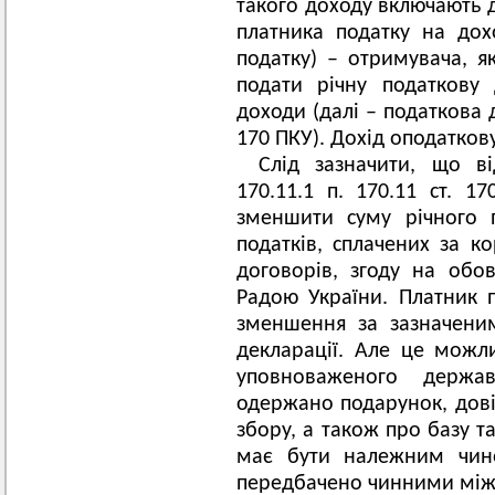
такого доходу включають 
платника податку на дох
податку) – отримувача, я
подати річну податкову
доходи (далі – податкова де
170 ПКУ). Дохід оподаткову
Слід зазначити, що в
170.11.1 п. 170.11 ст. 
зменшити суму річного 
податків, сплачених за 
договорів, згоду на обо
Радою України. Платник 
зменшення за зазначеним
декларації. Але це мож
уповноваженого держа
одержано подарунок, дові
збору, а також про базу т
має бути належним чино
передбачено чинними між