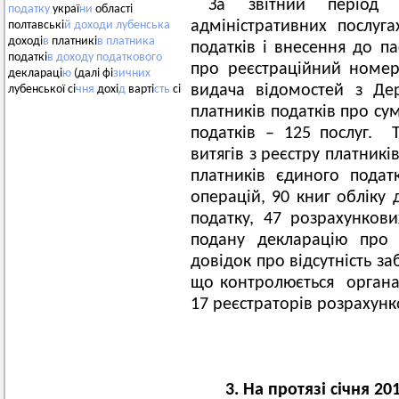
За звітний періо
податку
украї
ни
області
адміністративних послуг
полтавські
й
доходи
лубенська
доході
в
платникі
в
платника
податків і внесення до п
податкі
в
доходу
податкового
про реєстраційний номер
деклараці
ю
(далі фі
зичних
видача відомостей з Де
лубенської сі
чня
дохі
д
варті
сть
сі
платників податків про су
податків – 125 послуг. 
витягів з реєстру платник
платників єдиного подат
операцій, 90 книг обліку 
податку, 47 розрахунков
подану декларацію про
довідок про відсутність з
що контролюється органам
17 реєстраторів розрахунк
3. На протязі січня 2