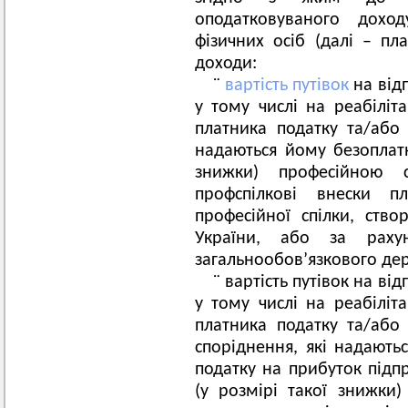
оподатковуваного дохо
фізичних осіб (далі – пл
доходи:
¨
вартість путівок
на від
у тому числі на реабіліта
платника податку та/або 
надаються йому безоплатн
знижки) професійною с
профспілкові внески п
професійної спілки, ство
України, або за раху
загальнообов’язкового де
¨ вартість путівок на ві
у тому числі на реабіліта
платника податку та/або 
споріднення, які надают
податку на прибуток підп
(у розмірі такої знижки