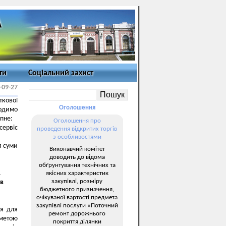
ти
Соціальний захист
-09-27
кової
Оголошення
водимо
пне:
Оголошення про
сервіс
проведення відкритих торгів
з особливостями
я суми
Виконавчий комітет
доводить до відома
обґрунтування технічних та
.
якісних характеристик
закупівлі, розміру
в
бюджетного призначення,
очікуваної вартості предмета
закупівлі послуги «Поточний
ня для
ремонт дорожнього
 метою
покриття ділянки