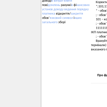
доході
в
витрат
книги
Коректн
пові
домлень
рахункі
в
фі
нансових
*;101;1
установ
доходу
ведення
порядку
* - обо
платника
відкриття/
закриття
; - обо
обов’
язковий
символ
і
нших
101 – к
загального
зборі
; - обо
1111111
ІКП платни
; - обо
Врахуйт
термінали)
вказаного 
Про фу