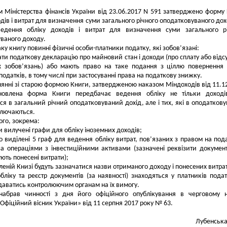
 Міністерства фінансів України від 23.06.2017 N 591 затверджено форму
одів і витрат для визначення суми загального річного оподатковуваного дох
едення обліку доходів і витрат для визначення суми загального рі
ваного доходу.
аку книгу повинні фізичні особи-платники податку, які зобов’язані:
ати податкову декларацію про майновий стан і доходи (про сплату або відсу
х зобов’язань) або мають право на таке подання з ціллю повернення
податків, в тому числі при застосуванні права на податкову знижку.
нянні зі старою формою Книги, затвердженою наказом Міндоходів від 11.1
влена форма Книги передбачає ведення обліку не тільки доходів
я в загальний річний оподатковуваний дохід, але і тих, які в оподатков
ключаються.
ого, зокрема:
ги вилучені графи для обліку іноземних доходів;
о виділені 5 граф для ведення обліку витрат, пов’язаних з правом на под
за операціями з інвестиційними активами (зазначені реквізити документ
ють понесені витрати);
вленій Книзі будуть зазначатися назви отриманого доходу і понесених витрат
бліку та реєстр документів (за наявності) знаходяться у платників подат
даватись контролюючим органам на їх вимогу.
набрав чинності з дня його офіційного опублікування в черговому 
Офіційний вісник України» від 11 серпня 2017 року № 63.
Лубенськ