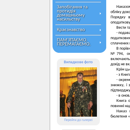
Запобігання та
Наказом
протидія
обліку дох
домашньому
Порядку в
насильству
оподаткову
Вести т
Краєзнавство
- подав
податкови
ПАМ’ЯТАЄМО.
сплачених 
ПЕРЕМАГАЄМО.
В порів
№794, оно
включаютьс
Випадкове фото
дохід не в
Крім ць
- з Кни
- окрем
знижку, і 
підтверджу
- в оно
Книга о
повинні на
Наказ 
бюлетеня «
Перейти до галереї