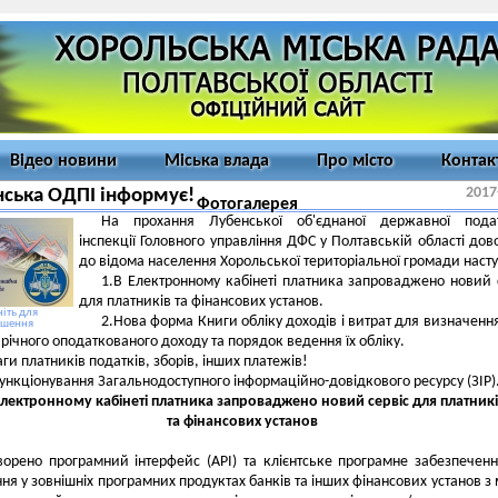
Відео новини
Міська влада
Про місто
Контак
2017
ська ОДПІ інформує!
Фотогалерея
На прохання Лубенської об'єднаної державної подат
інспекції Головного управління ДФС у Полтавській області до
до відома населення Хорольської територіальної громади насту
1.В Електронному кабінеті платника запроваджено новий 
для платників та фінансових установ.
іть для
2.Нова форма Книги обліку доходів і витрат для визначенн
ьшення
 річного оподаткованого доходу та порядок ведення їх обліку.
аги платників податків, зборів, інших платежів!
ункціонування Загальнодоступного інформаційно-довідкового ресурсу (ЗІР)
Електронному кабінеті платника запроваджено новий сервіс для платникі
та фінансових установ
орено програмний інтерфейс (API) та клієнтське програмне забезпечен
ня у зовнішніх програмних продуктах банків та інших фінансових установ з