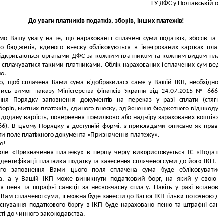
ГУ ДФС у Полтавській о
До уваги платників податків, зборів, інших платежів!
мо Вашу увагу на те, що нараховані і сплачені суми податків, зборів та
о бюджетів, єдиного внеску обліковуються в інтегрованих картках пла
і відкриваються органами ДФС за кожним платником та кожним видом пл
і сплачуватися такими платниками. Облік нарахованих і сплачених сум ве
о.
о, щоб сплачена Вами сума відобразилася саме у Вашій ІКП, необхідно
тись вимог наказу Міністерства фінансів України від 24.07.2015 № 66
ння Порядку заповнення документів на переказ у разі сплати (стяг
зборів, митних платежів, єдиного внеску, здійснення бюджетного відшкод
 додану вартість, повернення помилково або надміру зарахованих коштів»
66). В цьому Порядку в доступній формі, з прикладами описано як пра
и поле платіжного документа «Призначення платежу».
о!
оле «Призначення платежу» в першу чергу використовується ІС «Пода
ідентифікації платника податку та занесення сплаченої суми до його ІКП. 
ого заповнення Вами цього поля сплачена сума буде обліковувати
на, а у Вашій ІКП може виникнути податковий борг, на який у свою
я пеня та штрафні санкції за несвоєчасну сплату. Навіть у разі встано
 Вам сплаченої суми, її можна буде занести до Вашої ІКП тільки поточною 
існування податкового боргу в ІКП буде нараховано пеню та штрафні сан
сті до чинного законодавства.