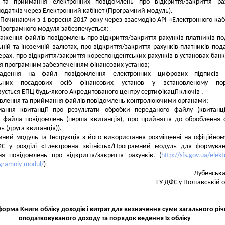
 та приймання електронних повідомлень про відкриття/закриття рах
податків через Електронний кабінет (Програмний модуль).
Починаючи з 1 вересня 2017 року через взаємодію API «Електронного каб
Програмного модуля забезпечується:
таження файлів повідомлень про відкриття/закриття рахунків платників по
ьній та іноземній валютах, про відкриття/закриття рахунків платників пода
ерах, про відкриття/закриття кореспондентських рахунків в установах банкі
 програмним забезпеченням фінансових установ;
адення на файл повідомлення електронних цифрових підписів 
альних посадових осіб фінансових установ у встановленому пор
ується ЕПЦ будь-якого Акредитованого центру сертифікації ключів .
авлення та приймання файлів повідомлень контролюючими органами;
мання квитанції про результати обробки переданого файлу (квитанц
 файла повідомлень (перша квитанція), про прийняття до оброблення
ь (друга квитанція)).
ний модуль та Інструкція з його використання розміщенні на офіційном
ФС у розділі «Електронна звітність»/Програмний модуль для формува
я повідомлень про відкриття/закриття рахунків. (
http://sfs.gov.ua/elek
ogramniy-modul/
)
Лубенськ
ГУ ДФС у Полтавській о
форма Книги обліку доходів і витрат для визначення суми загального рі
оподатковуваного доходу та порядок ведення їх обліку