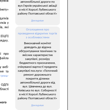
унків
автомобільної дороги по
вул.Героїв української авіації
інету»
в місті Хоролі Лубенського
району Полтавської області»
датків
Докладніше
тків у
в, які
Оголошення про
проведення відкритих торгів
(ЕЦП)
з особливостями
ядку.
Виконавчий комітет
доводить до відома
обґрунтування технічних та
ії про
якісних характеристик
 файла
закупівлі, розміру
бюджетного призначення,
очікуваної вартості предмета
у веб-
закупівлі послуги «Поточний
ння та
ремонт дорожнього
tronna-
покриття ділянки
автомобільної дороги від
а ОДПІ
вул. Шевченка до вул.
бласті
Київська по вул. Соборності
в місті Хоролі Лубенського
району Полтавської області»
чного
Докладніше