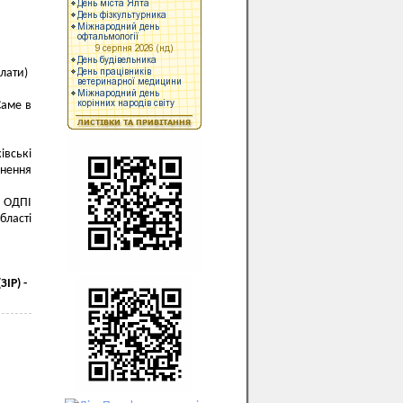
плати)
Саме в
івські
внення
а ОДПІ
бласті
ІР) -