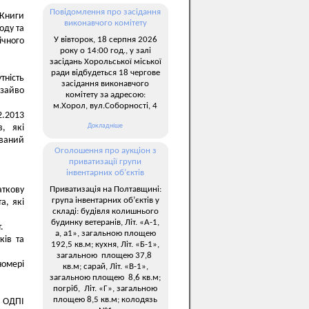
Повідомлення про засідання
 Книги
виконавчого комітету
оду та
У вівторок, 18 серпня 2026
чного
року о 14:00 год., у залі
засідань Хорольської міської
ради відбудеться 18 чергове
тність
засідання виконавчого
 зайво
комітету за адресою:
м.Хорол, вул.Соборності, 4
2.2013
Докладніше
, які
уваний
Оголошення про аукціон з
приватизації групи
інвентарних об’єктів
Приватизація на Полтавщині:
аткову
група інвентарних об’єктів у
а, які
складі: будівля колишнього
будинку ветеранів, Літ. «А-1,
.
а, а1», загальною площею
ків та
192,5 кв.м; кухня, Літ. «Б-1»,
загальною площею 37,8
номері
кв.м; сарай, Літ. «В-1»,
загальною площею 8,6 кв.м;
погріб, Літ. «Г», загальною
площею 8,5 кв.м; колодязь
а ОДПІ