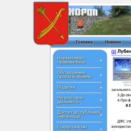
Головна
Новини
Лубен
Нормативно-
правова база
Обговорення
проєктів рішень
натисн
збіл
Податки
загального
3.До ув
Регуляторна
4.Про ф
діяльність
В 
Доступ до публічної
інформації
ДФС ств
Старостинські
використан