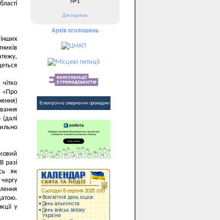
№1
бласті
Докладніше
Архів оголошень
 інших
тників
атежу,
деться
 чітко
6 «Про
нення)
ування
 (далі
вильно
тковий
В разі
сь як
 чергу
влення
датою.
кції у