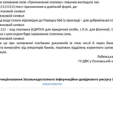
о заповнене поле «Призначення платежу» повинно виглядати так:
111111111;текст призначення в довільній формі, де:
в’язковий символ
в’язковий символ
од виду сплати відповідно до Порядку 666 (у прикладі – для добровільної с
в’язковий символ
111 – код платника (ЄДРПОУ для юридичної особи, І.П.Н. для фізичної). 
ка з цим кодом буде зарахована сплачена сума.
в’язковий символ
е це при заповненні платіжних документів (в тому числі й через банк
 та вимагайте від операторів банків, поштових відділень коректного запо
поля.
Лубенськ
ГУ ДФС у Полтавській о
нкціонування Загальнодоступного інформаційно-довідкового ресурсу (З
завантажити.