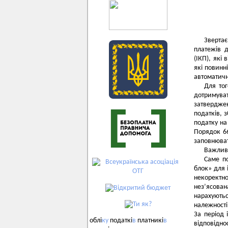
Звертає
платежів д
(ІКП), як
які повинн
автоматичн
Для тог
дотримува
затвердже
податків, 
податку на
Порядок 6
заповнюват
Важлив
Саме п
блок» для 
некоректн
нез’ясова
нарахуютьс
належності
За період 
облі
ку
податкі
в
платникі
в
відповідно