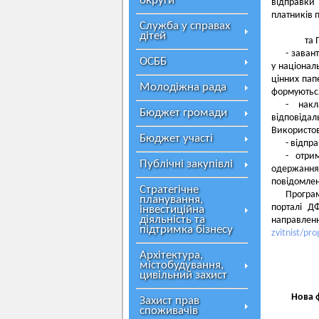
округи
відправки
платників 
Служба у справах
дітей
та 
- заван
ОСББ
у націонал
цінних пап
Молодіжна рада
формуються
- накл
Бюджет громади
відповід
Використов
Бюджет участі
- відпр
- отри
Публічні закупівлі
одержання
повідомлен
Стратегічне
Програм
планування,
порталі Д
інвестиційна
діяльність та
направленн
підтримка бізнесу
zvitnist/pr
Архітектура,
містобудування,
цивільний захист
Нова 
Захист прав
споживачів