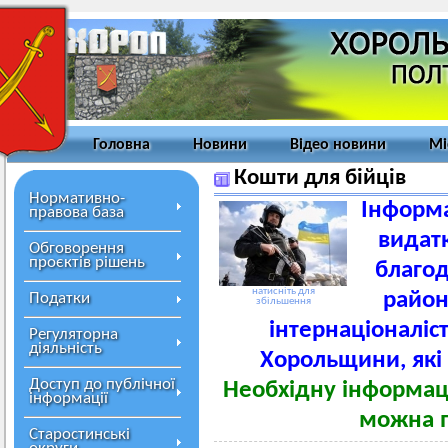
Головна
Новини
Відео новини
Мі
Кошти для бійців
Нормативно-
Інформа
правова база
видатк
Обговорення
проєктів рішень
благод
натисніть для
район
Податки
збільшення
інтернаціоналіс
Регуляторна
діяльність
Хорольщини, які 
Доступ до публічної
Необхідну інформаці
інформації
можна п
Старостинські