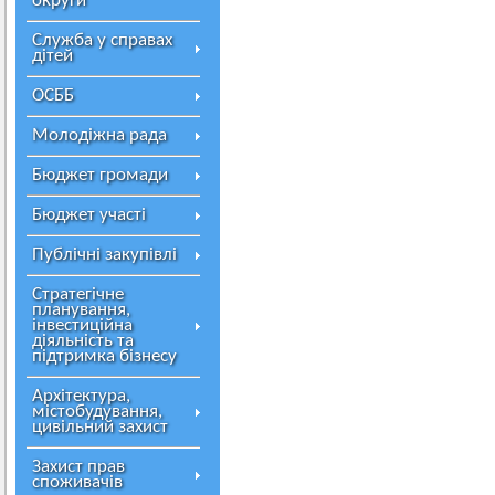
округи
Служба у справах
дітей
ОСББ
Молодіжна рада
Бюджет громади
Бюджет участі
Публічні закупівлі
Стратегічне
планування,
інвестиційна
діяльність та
підтримка бізнесу
Архітектура,
містобудування,
цивільний захист
Захист прав
споживачів