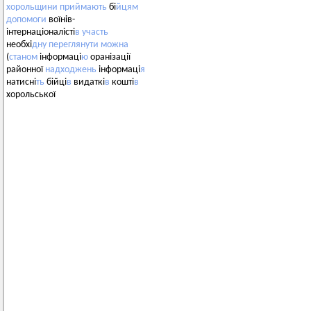
хорольщини
приймають
бі
йцям
допомоги
воїнів-
інтернаціоналісті
в
участь
необхі
дну
переглянути
можна
(
станом
інформаці
ю
оранізації
районної
надходжень
інформаці
я
натисні
ть
бійці
в
видаткі
в
кошті
в
хорольської