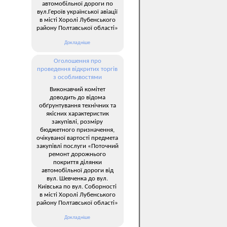
автомобільної дороги по
вул.Героїв української авіації
в місті Хоролі Лубенського
району Полтавської області»
Докладніше
Оголошення про
проведення відкритих торгів
з особливостями
Виконавчий комітет
доводить до відома
обґрунтування технічних та
якісних характеристик
закупівлі, розміру
бюджетного призначення,
очікуваної вартості предмета
закупівлі послуги «Поточний
ремонт дорожнього
покриття ділянки
автомобільної дороги від
вул. Шевченка до вул.
Київська по вул. Соборності
в місті Хоролі Лубенського
району Полтавської області»
Докладніше