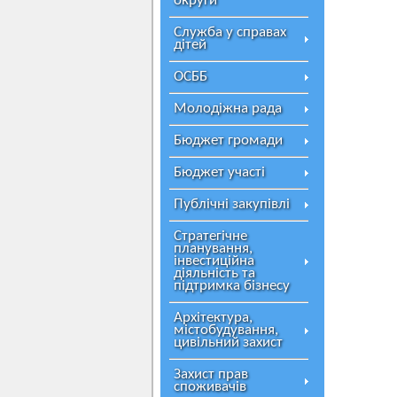
округи
Служба у справах
дітей
ОСББ
Молодіжна рада
Бюджет громади
Бюджет участі
Публічні закупівлі
Стратегічне
планування,
інвестиційна
діяльність та
підтримка бізнесу
Архітектура,
містобудування,
цивільний захист
Захист прав
споживачів