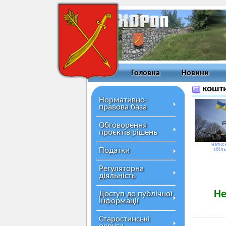
Головна
Новини
кошт
Нормативно-
правова база
Обговорення
проєктів рішень
натисн
Податки
збіл
Регуляторна
діяльність
Не
Доступ до публічної
інформації
Старостинські