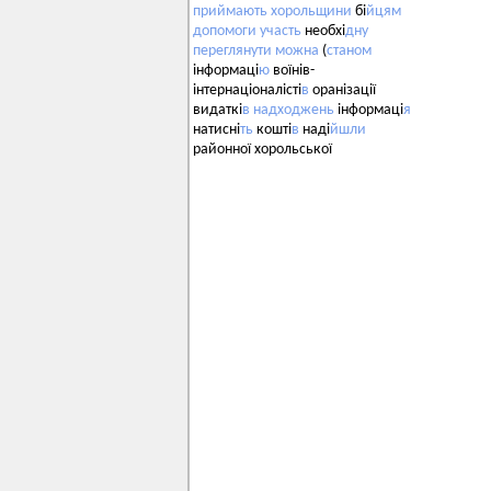
приймають
хорольщини
бі
йцям
допомоги
участь
необхі
дну
переглянути
можна
(
станом
інформаці
ю
воїнів-
інтернаціоналісті
в
оранізації
видаткі
в
надходжень
інформаці
я
натисні
ть
кошті
в
наді
йшли
районної хорольської