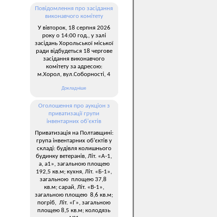
Повідомлення про засідання
виконавчого комітету
У вівторок, 18 серпня 2026
року о 14:00 год., у залі
засідань Хорольської міської
ради відбудеться 18 чергове
засідання виконавчого
комітету за адресою:
м.Хорол, вул.Соборності, 4
Докладніше
Оголошення про аукціон з
приватизації групи
інвентарних об’єктів
Приватизація на Полтавщині:
група інвентарних об’єктів у
складі: будівля колишнього
будинку ветеранів, Літ. «А-1,
а, а1», загальною площею
192,5 кв.м; кухня, Літ. «Б-1»,
загальною площею 37,8
кв.м; сарай, Літ. «В-1»,
загальною площею 8,6 кв.м;
погріб, Літ. «Г», загальною
площею 8,5 кв.м; колодязь