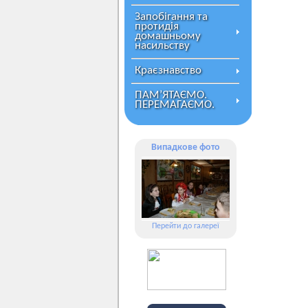
Запобігання та
протидія
домашньому
насильству
Краєзнавство
ПАМ’ЯТАЄМО.
ПЕРЕМАГАЄМО.
Випадкове фото
Перейти до галереї