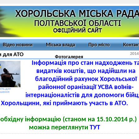
Відео новини
Міська влада
Про місто
Контак
2014
и для АТО
Фотогалерея
Інформація про стан надходжень т
видатків коштів, що надійшли на
благодійний рахунок Хорольської
районної оранізації УСВА воїнів-
іть для
ьшення
інтернаціоналістів для допомоги бій
Хорольщини, які приймають участь в АТО.
обхідну інформацію (станом на 15.10.2014 р.)
можна переглянути
ТУТ