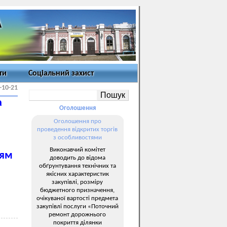
ти
Соціальний захист
-10-21
а
Оголошення
Оголошення про
проведення відкритих торгів
з особливостями
Виконавчий комітет
цям
доводить до відома
обґрунтування технічних та
якісних характеристик
закупівлі, розміру
бюджетного призначення,
очікуваної вартості предмета
закупівлі послуги «Поточний
ремонт дорожнього
покриття ділянки