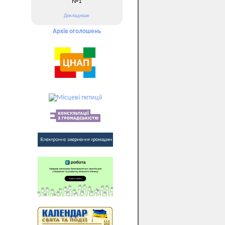
№1
Докладніше
Архів оголошень