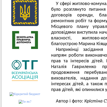
У сфері житлово-комуна
було розглянуто питання
договорів оренди, бла
ремонтних робіт та форму
Місцевого плану управл
доповідями виступила нача
власності, житлово-
благоустрою Марина Кіящ
Наприкінці засідання
напрям роботи виконавчог
прав та інтересів дітей.
Наталія Гавриленко п
продовження перебуван
вихователів, надання д
інтересах дітей, а також 
прав дітей, які опинилися 
Автор і фото:
Крістіна 