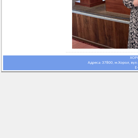
ХОР
Адреса: 37800, м.Хорол, вул.С
E