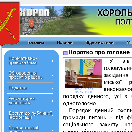
Головна
Новини
Відео новини
Мі
Коротко про головне 
Нормативно-
У вівт
правова база
головуван
Обговорення
засідання
проєктів рішень
міської 
Податки
виконавчо
натисніть для
збільшення
порядку денного, усі з 
Регуляторна
діяльність
одноголосно.
Порядок денний охоп
Доступ до публічної
інформації
громади питань – від фі
соціального захисту на
Старостинські