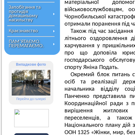
матеріальної допомо
Запобігання та
військовослужбовцям, о
протидія
домашньому
Чорнобильської катастрофи
насильству
отримали поранення під ча
Краєзнавство
Також під час засідання
літнього оздоровлення д
ПАМ’ЯТАЄМО.
харчування у пришкільних
ПЕРЕМАГАЄМО.
про що доповіла юриск
господарського обслугов
Випадкове фото
спорту Яніна Подать.
Окремий блок питань с
осіб та реалізації дер
начальника відділу соц
Панченко представила п
Перейти до галереї
Координаційної ради з 
вирішення житлових
переселенців, а також
Національного плану дій 
ООН 1325 «Жінки, мир, без