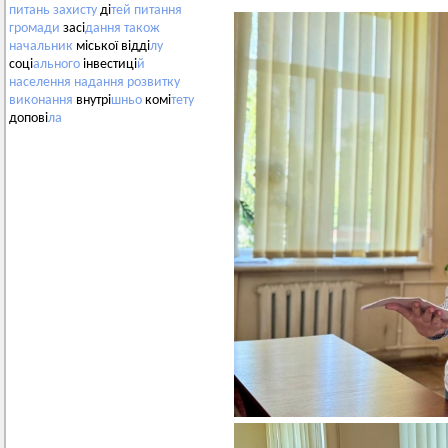
питань
захисту
ді
тей
питання
громади
засі
дання
також
начальник
міської відді
лу
соці
ального
інвестиці
й
населення
надання
розвитку
виконання
внутрі
шньо
комі
тету
допові
ла