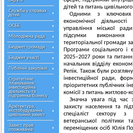
сфери, підтримки внутріш
округи
дітей та питань цивільного
Служба у справах
Одними з ключових 
дітей
економічної діяльності
ОСББ
управління міської ра
підсумки виконання 
Молодіжна рада
територіальної громади за
Бюджет громади
Програми соціального і 
2025–2027 роки та питанн
Бюджет участі
начальник відділу економі
Публічні закупівлі
Репік. Також були розглян
інвестиційної ради, фор
Стратегічне
планування,
пріоритетних публічних ін
інвестиційна
діяльність та
комісії з питань житлово-
підтримка бізнесу
Значна увага під час 
Архітектура,
захисту населення та пі
містобудування,
спеціаліст сектору з 
цивільний захист
ветеранської політики т
Захист прав
переміщених осіб Юлія П
споживачів