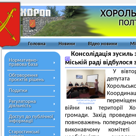
Головна
Новини
Відео новини
Мі
Консолідація зусиль 
Нормативно-
міській раді відбулося
правова база
У вівто
Обговорення
депутата
проєктів рішень
Хорольсько
Податки
Координац
переміщени
натисніть для
Регуляторна
збільшення
діяльність
війни на території Хор
громади. Захід проведен
Доступ до публічної
інформації
повноважень попередньог
виконавчому комітеті
Старостинські