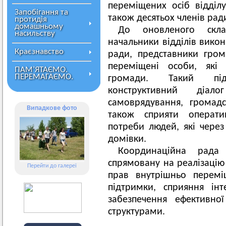
переміщених осіб відділу
Запобігання та
також десятьох членів рад
протидія
домашньому
До оновленого скла
насильству
начальники відділів викон
Краєзнавство
ради, представники гром
переміщені особи, які
ПАМ’ЯТАЄМО.
ПЕРЕМАГАЄМО.
громади. Такий під
конструктивний діа
самоврядування, громад
Випадкове фото
також сприяти операти
потреби людей, які через
домівки.
Координаційна рада
спрямовану на реалізацію 
Перейти до галереї
прав внутрішньо перемі
підтримки, сприяння ін
забезпечення ефективно
структурами.