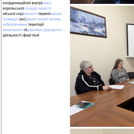
координаційної внутрі
шньо
хорольської
складу
захисту
міської соці
ального
перемі
щених
громади
засі
дання
також
питань
забезпечення
території
оновленого
пі
дтримки
дорадчого
діяльності сфері полі