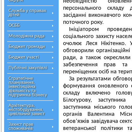
округи
необхідністю оновл
персонального складу 
Служба у справах
дітей
засіданні виконавчого ком
поточного року.
ОСББ
Ініціатором проведе
Молодіжна рада
соціального захисту насел
очолює Леся Нікітенко. 
Бюджет громади
обговорили організаційні
Бюджет участі
ради, а також окреслили
забезпечення прав та 
Публічні закупівлі
переміщених осіб на терит
Стратегічне
За результатами обгов
планування,
формування оновленого с
інвестиційна
діяльність та
складу включено голо
підтримка бізнесу
Білогурову, заступник
Архітектура,
заступника міського голо
містобудування,
цивільний захист
органів Валентина Місн
обов’язків завідувача сект
Захист прав
ветеранської політики т
споживачів