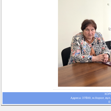
ХОР
Адреса: 37800, м.Хорол, вул.С
E