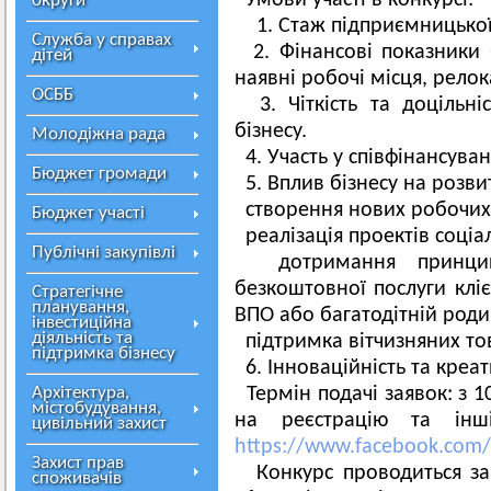
Умови участі в конкурсі:
округи
1. Стаж підприємницької 
Служба у справах
2. Фінансові показники б
дітей
наявні робочі місця, релок
ОСББ
3. Чіткість та доцільн
бізнесу.
Молодіжна рада
4. Участь у співфінансуван
Бюджет громади
5. Вплив бізнесу на розви
створення нових робочих 
Бюджет участі
реалізація проектів соціа
Публічні закупівлі
дотримання принци
безкоштовної послуги кліє
Стратегічне
планування,
ВПО або багатодітній роди
інвестиційна
діяльність та
підтримка вітчизняних то
підтримка бізнесу
6. Інноваційність та креат
Архітектура,
Термін подачі заявок: з 1
містобудування,
на реєстрацію та ін
цивільний захист
https://www.facebook.com
Захист прав
Конкурс проводиться за
споживачів