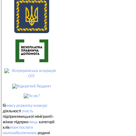
бі
знесу
розвитку
конкурс
діяльності
участь
підприємницької мінігранті
в
жінок-підприє
миць
категорії
кліє
нтам
послуги
малозабезпечених
родині