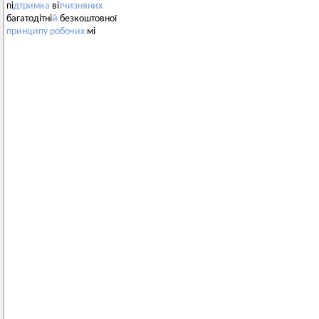
пі
дтримка
ві
тчизняних
багатодітні
й
безкоштовної
принципу
робочих
мі