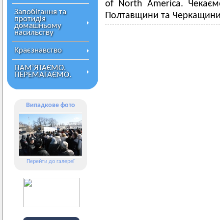
of North America. Чекаєм
Запобігання та
Полтавщини та Черкащини
протидія
домашньому
насильству
Краєзнавство
ПАМ’ЯТАЄМО.
ПЕРЕМАГАЄМО.
Випадкове фото
Перейти до галереї