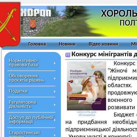
Головна
Новини
Відео новини
Мі
Конкурс мінігрантів
Нормативно-
Конкурс 
правова база
"Жіночі м
Обговорення
підприєми
проєктів рішень
областях.
Податки
продовжу
воєнного
Регуляторна
діяльність
розвивати 
натисніть для
Бюджет о
збільшення
Доступ до публічної
інформації
на придбання необхідн
підприємницької діяльності
Старостинські