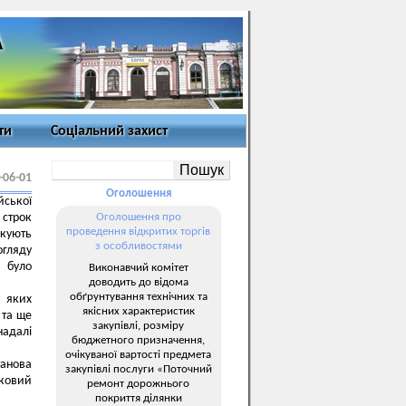
ти
Соціальний захист
-06-01
Оголошення
йської
 строк
Оголошення про
проведення відкритих торгів
ікують
з особливостями
огляду
, було
Виконавчий комітет
доводить до відома
обґрунтування технічних та
ї яких
якісних характеристик
 та ще
закупівлі, розміру
надалі
бюджетного призначення,
очікуваної вартості предмета
танова
закупівлі послуги «Поточний
зковий
ремонт дорожнього
покриття ділянки