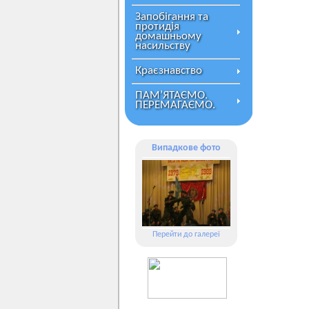
Запобігання та
протидія
домашньому
насильству
Краєзнавство
ПАМ’ЯТАЄМО.
ПЕРЕМАГАЄМО.
Випадкове фото
Перейти до галереї