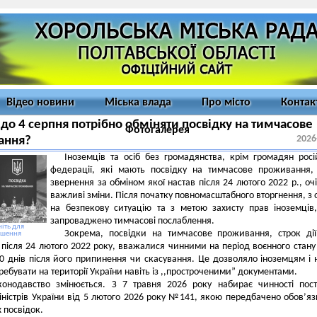
Відео новини
Міська влада
Про місто
Контак
до 4 серпня потрібно обміняти посвідку на тимчасове
Фотогалерея
2026
ання?
Іноземців та осіб без громадянства, крім громадян росі
федерації, які мають посвідку на тимчасове проживання,
звернення за обміном якої настав після 24 лютого 2022 р., оч
важливі зміни. Після початку повномасштабного вторгнення, з 
на безпекову ситуацію та з метою захисту прав іноземців
запроваджено тимчасові послаблення.
іть для
Зокрема, посвідки на тимчасове проживання, строк ді
ьшення
 після 24 лютого 2022 року, вважалися чинними на період воєнного стану
0 днів після його припинення чи скасування. Це дозволяло іноземцям і 
ребувати на території України навіть із ,,простроченими” документами.
конодавство змінюється. З 7 травня 2026 року набирає чинності пос
іністрів України від 5 лютого 2026 року №141, якою передбачено обов’я
х посвідок.