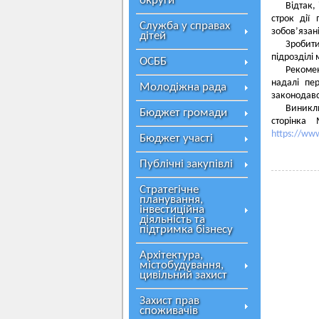
округи
Відтак,
строк дії
Служба у справах
зобов’язані
дітей
Зробити
підрозділі 
ОСББ
Рекомен
надалі пе
Молодіжна рада
законодав
Виникли
Бюджет громади
сторінка 
https://ww
Бюджет участі
Публічні закупівлі
Стратегічне
планування,
інвестиційна
діяльність та
підтримка бізнесу
Архітектура,
містобудування,
цивільний захист
Захист прав
споживачів