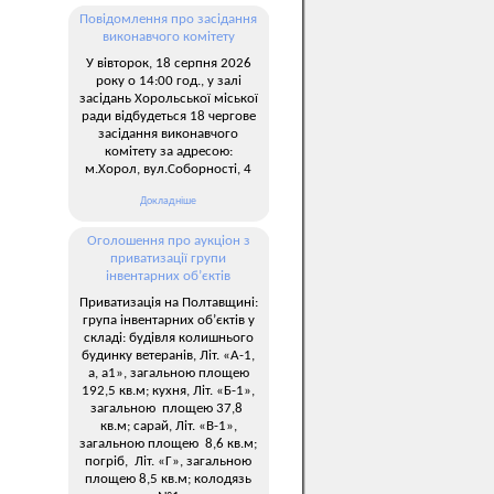
Повідомлення про засідання
виконавчого комітету
У вівторок, 18 серпня 2026
року о 14:00 год., у залі
засідань Хорольської міської
ради відбудеться 18 чергове
засідання виконавчого
комітету за адресою:
м.Хорол, вул.Соборності, 4
Докладніше
Оголошення про аукціон з
приватизації групи
інвентарних об’єктів
Приватизація на Полтавщині:
група інвентарних об’єктів у
складі: будівля колишнього
будинку ветеранів, Літ. «А-1,
а, а1», загальною площею
192,5 кв.м; кухня, Літ. «Б-1»,
загальною площею 37,8
кв.м; сарай, Літ. «В-1»,
загальною площею 8,6 кв.м;
погріб, Літ. «Г», загальною
площею 8,5 кв.м; колодязь