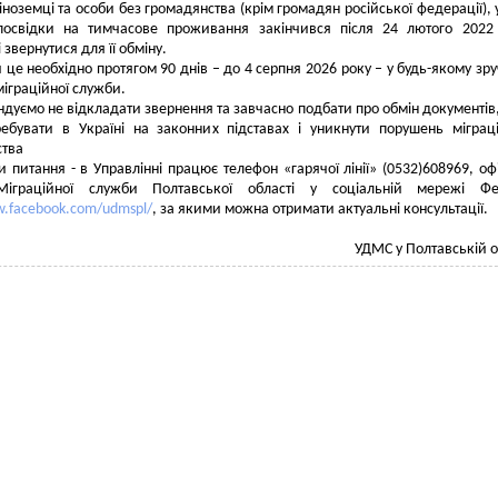
 іноземці та особи без громадянства (крім громадян російської федерації), 
 посвідки на тимчасове проживання закінчився після 24 лютого 2022
 звернутися для її обміну.
 це необхідно протягом 90 днів – до 4 серпня 2026 року – у будь-якому зр
міграційної служби.
дуємо не відкладати звернення та завчасно подбати про обмін документів,
ребувати в Україні на законних підставах і уникнути порушень міграц
ства
 питання - в Управлінні працює телефон «гарячої лінії» (0532)608969, оф
Міграційної служби Полтавської області у соціальній мережі Фе
w.facebook.com/udmspl/
, за якими можна отримати актуальні консультації.
УДМС у Полтавській о