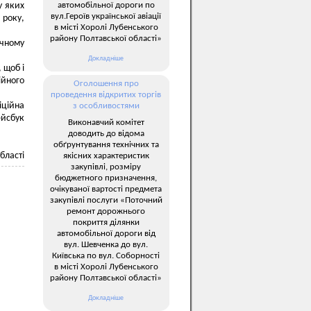
автомобільної дороги по
у яких
вул.Героїв української авіації
 року,
в місті Хоролі Лубенського
району Полтавської області»
учному
Докладніше
 щоб і
ійного
Оголошення про
проведення відкритих торгів
іційна
з особливостями
йсбук
Виконавчий комітет
доводить до відома
обґрунтування технічних та
бласті
якісних характеристик
закупівлі, розміру
бюджетного призначення,
очікуваної вартості предмета
закупівлі послуги «Поточний
ремонт дорожнього
покриття ділянки
автомобільної дороги від
вул. Шевченка до вул.
Київська по вул. Соборності
в місті Хоролі Лубенського
району Полтавської області»
Докладніше