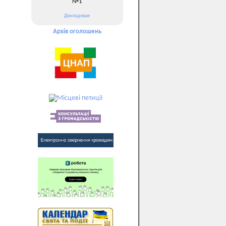
№1
Докладніше
Архів оголошень