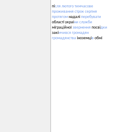
пі
сля
лютого
тимчасове
проживання
строк
серпня
протягом
надалі
перебувати
області украї
ни
служби
міграційної
звернення
посві
дки
закі
нчився
громадян
громадянства
іноземці
в
обмі