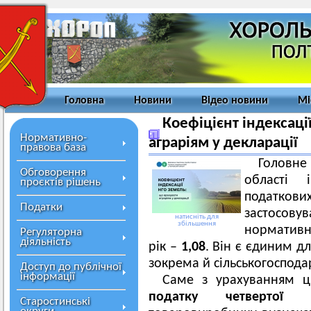
Головна
Новини
Відео новини
Мі
Коефіцієнт індексаці
Нормативно-
аграріям у декларації
правова база
Головн
Обговорення
області 
проєктів рішень
податко
Податки
застосову
натисніть для
збільшення
нормативн
Регуляторна
діяльність
рік –
1,08
. Він є єдиним дл
зокрема й сільськогоспода
Доступ до публічної
інформації
Саме з урахуванням ц
податку четвертої г
Старостинські