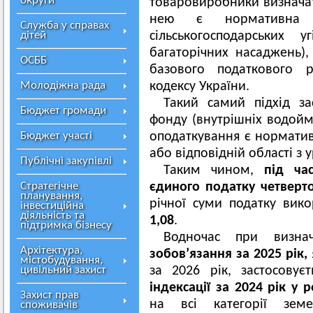
округи
товаровиробники визначат
нею є нормативна 
Служба у справах
дітей
сільськогосподарських у
багаторічних насаджень),
ОСББ
базового податкового р
Молодіжна рада
кодексу України.
Такий самий підхід за
Бюджет громади
фонду (внутрішніх водойм,
Бюджет участі
оподаткування є норматив
або відповідній області з 
Публічні закупівлі
Таким чином,
під ча
Стратегічне
єдиного податку четверто
планування,
річної суми податку вико
інвестиційна
діяльність та
1,08
.
підтримка бізнесу
Водночас при визн
Архітектура,
зобов’язання за 2025 рік,
містобудування,
цивільний захист
за 2026 рік, застосову
індексації за 2024 рік у р
Захист прав
на всі категорії зе
споживачів