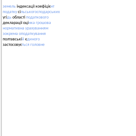
земель
індексації коефіціє
нт
податку
сі
льськогосподарських
угі
дь
області
податкового
декларації оці
нка
грошова
нормативна
урахуванням
зокрема
оподаткування
полтавські
й
є
диного
застосовує
ться
головне