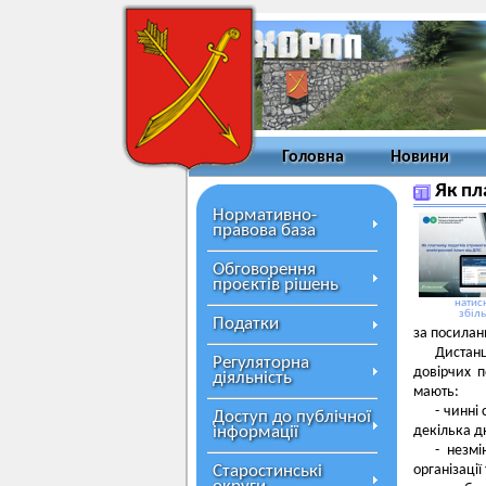
Головна
Новини
Як пл
Нормативно-
правова база
Обговорення
проєктів рішень
натисн
збіл
Податки
за посила
Дистан
Регуляторна
довірчих п
діяльність
мають:
- чинні
Доступ до публічної
інформації
декілька дн
- незмі
Старостинські
організації