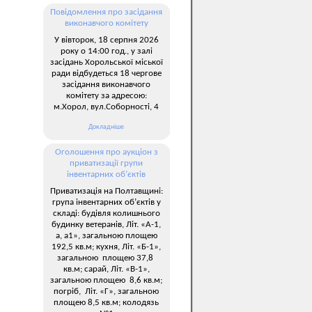
Повідомлення про засідання
виконавчого комітету
У вівторок, 18 серпня 2026
року о 14:00 год., у залі
засідань Хорольської міської
ради відбудеться 18 чергове
засідання виконавчого
комітету за адресою:
м.Хорол, вул.Соборності, 4
Докладніше
Оголошення про аукціон з
приватизації групи
інвентарних об’єктів
Приватизація на Полтавщині:
група інвентарних об’єктів у
складі: будівля колишнього
будинку ветеранів, Літ. «А-1,
а, а1», загальною площею
192,5 кв.м; кухня, Літ. «Б-1»,
загальною площею 37,8
кв.м; сарай, Літ. «В-1»,
загальною площею 8,6 кв.м;
погріб, Літ. «Г», загальною
площею 8,5 кв.м; колодязь