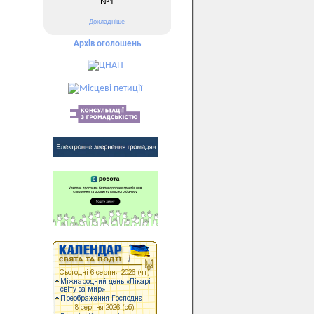
№1
Докладніше
Архів оголошень