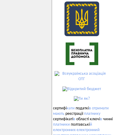
сертифі
кати
податкі
в
отримати
мають
реєстрації
платнику
сертифікаті
в
області ключі
в
чинні
платники
полтавські
й
електронних
електронний