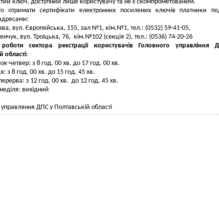
стий ключ, доступний лише користувачу та не є скомпрометованим.
то отримати сертифікати електронних посилених ключів платники по
адресами:
ава, вул. Європейська, 155, зал №1, кім.№1, тел.: (0532) 59-41-05,
енчук, вул. Троїцька, 76, кім.№102 (секція 2), тел.: (0536) 74-20-26
 роботи сектора реєстрації користувачів Головного управління 
й області:
к-четвер: з 8 год. 00 хв. до 17 год. 00 хв.
: з 8 год. 00 хв. до 15 год. 45 хв.
ерерва: з 12 год. 00 хв. до 12 год. 45 хв.
 неділя: вихідний
 управляння ДПС у Полтавській області