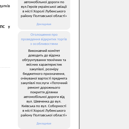
автомобільної дороги по
датків
вул.Героїв української авіації
в місті Хоролі Лубенського
району Полтавської області»
Докладніше
ДПС у
Оголошення про
проведення відкритих торгів
з особливостями
Виконавчий комітет
доводить до відома
обґрунтування технічних та
якісних характеристик
закупівлі, розміру
бюджетного призначення,
очікуваної вартості предмета
закупівлі послуги «Поточний
ремонт дорожнього
покриття ділянки
автомобільної дороги від
вул. Шевченка до вул.
Київська по вул. Соборності
в місті Хоролі Лубенського
району Полтавської області»
Докладніше