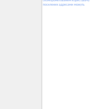
скомпрометованим
користувачу
посилених
адресами
можуть