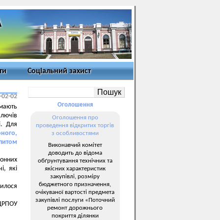
ти
Соціальний захист
-02-02
Оголошення
 мають
ключів
Оголошення про
і. Для
проведення відкритих торгів
рного,
з особливостями
апитом
Виконавчий комітет
доводить до відома
ронних
обґрунтування технічних та
і, які
якісних характеристик
закупівлі, розміру
бюджетного призначення,
шилося
очікуваної вартості предмета
закупівлі послуги «Поточний
ЄДРПОУ
ремонт дорожнього
покриття ділянки