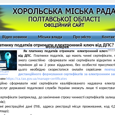
Відео новини
Міська влада
Про місто
Контак
атнику податків отримати електронний ключ від ДПС?
Фотогалерея
2023
Як платнику податків отримати електронний ключ
від ДПС
. Платники податків, що мають чинні сертифікати,
змогу самостійно cформувати нові сертифікати відкритих 
терміном дії на 2 роки віддалено, без особистої присутност
цього необхідно скористатися онлайн сервісами
повто
іть для
дистанційного формування сертифікатів за електронним з
ьшення
нням
https://ca.tax.gov.ua/manage-certificates
ційно сформувати нові сертифікати кваліфікованого надавача елект
ослуг державної податкової служби України зможуть лише ті користувач
 сертифікати (наприклад, до закінчення строку чинності сертифікатів зали
ів);
нні реєстраційні дані (ПІБ, адреса реєстрації місця проживання, код 
 тощо);