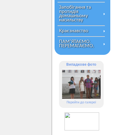
Запобігання та
протидія
домашньому
насильству
Краєзнавство
ПАМ’ЯТАЄМО.
ПЕРЕМАГАЄМО.
Випадкове фото
Перейти до галереї