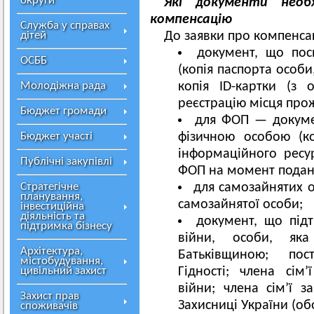
округи
Які документи нео
компенсацію
Служба у справах
дітей
До заявки про компенса
документ, що пос
ОСББ
(копія паспорта особи,
Молодіжна рада
копія ID-картки (з 
реєстрацію місця про
Бюджет громади
для ФОП — докумен
Бюджет участі
фізичною особою (к
інформаційного ресур
Публічні закупівлі
ФОП на момент поданн
Стратегічне
для самозайнятих о
планування,
самозайнятої особи;
інвестиційна
діяльність та
документ, що підт
підтримка бізнесу
війни, особи, як
Архітектура,
Батьківщиною; пос
містобудування,
цивільний захист
Гідності; члена сім
війни; члена сім’ї з
Захист прав
Захисниці України (об
споживачів