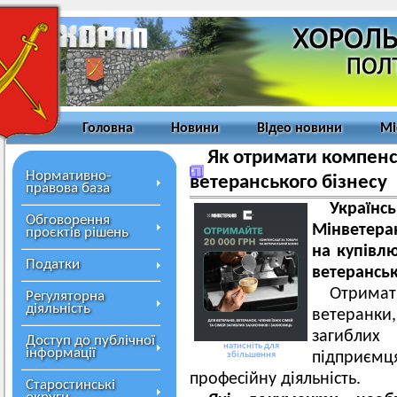
Головна
Новини
Відео новини
Мі
Як отримати компенс
Нормативно-
ветеранського бізнесу
правова база
Украї
Обговорення
Мінветера
проєктів рішень
на купівлю
Податки
ветеранськ
Отримат
Регуляторна
діяльність
ветеранки
загиблих
Доступ до публічної
натисніть для
інформації
підприєм
збільшення
професійну діяльність.
Старостинські