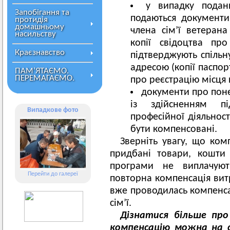
у випадку подан
Запобігання та
подаються документи
протидія
домашньому
члена сім’ї ветеран
насильству
копії свідоцтва пр
Краєзнавство
підтверджують спільн
адресою (копії паспор
ПАМ’ЯТАЄМО.
ПЕРЕМАГАЄМО.
про реєстрацію місця
документи про поне
із здійсненням пі
Випадкове фото
професійної діяльнос
бути компенсовані.
Зверніть увагу, що ком
придбані товари, кошти
програми не виплачують
Перейти до галереї
повторна компенсація витр
вже проводилась компенса
сім’ї.
Дізнатися більше пр
компенсацію можна на с