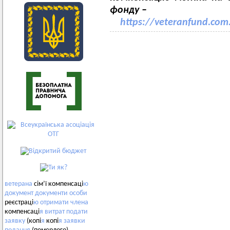
фонду
–
https://veteranfund.com
ветерана
сім’ї компенсаці
ю
документ
документи
особи
реєстраці
ю
отримати
члена
компенсаці
я
витрат
подати
заявку
(копі
я
копі
я
заявки