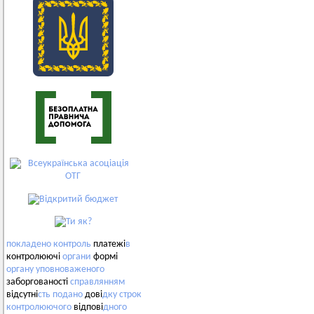
покладено
контроль
платежі
в
контролюючі
органи
формі
органу
уповноваженого
заборгованості
справлянням
відсутні
сть
подано
дові
дку
строк
контролюючого
відпові
дного