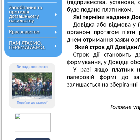
(підприємства, установи, о
Запобігання та
буде подано платником.
протидія
домашньому
Які терміни надання До
насильству
Довідка або відмова у 
Краєзнавство
органом протягом п'яти 
днем отримання заяви орга
ПАМ’ЯТАЄМО.
Який строк дії Довідки?
ПЕРЕМАГАЄМО.
Строк дії становить д
формування, у Довідці обов
Випадкове фото
У разі якщо платник 
паперовій формі до зак
залишається на зберіганні
Перейти до галереї
Головне уп