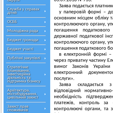
03.09.2018 №733.
округи
Заява подається платник
Служба у справах
у паперовій формі – до
дітей
основним місцем обліку т
ОСББ
контролюючого органу, уп
погашення податковог
Молодіжна рада
державної податкової інсп
Бюджет громади
контролюючого органу, уп
погашення податкового бо
Бюджет участі
в електронній формі –
Публічні закупівлі
через приватну частину Е
вимог Законів України
Стратегічне
планування,
електронний документо
інвестиційна
діяльність та
послуги».
підтримка бізнесу
Заява складається 
Архітектура,
відповідний нормативно
містобудування,
необхідність підтвердже
цивільний захист
платежів, контроль за
Захист прав
контролюючі органи, та 
споживачів