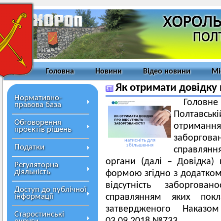
Головна
Новини
Відео новини
Мі
Як отримати довідку 
Нормативно-
Голов
правова база
Полтавсь
Обговорення
отриман
проєктів рішень
заборгов
натисніть для
збільшення
Податки
справлянн
органи (далі – Довідка) 
Регуляторна
діяльність
формою згідно з додатком
відсутність заборгова
Доступ до публічної
інформації
справлянням яких пок
затвердженого Наказом
Старостинські