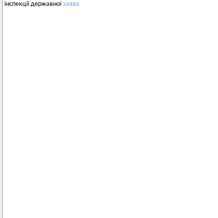
інспекції державної
заява