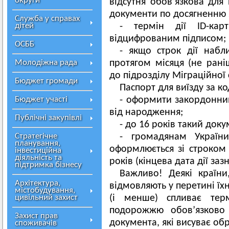
округи
відсутня обов’язкова для
документи по досягненню 25
Служба у справах
дітей
- термін дії ID-ка
відцифрованим підписом;
ОСББ
- якщо строк дії набл
Молодіжна рада
протягом місяця (не рані
до підрозділу Міграційної
Бюджет громади
Паспорт для виїзду за ко
Бюджет участі
- оформити закордонни
від народження;
Публічні закупівлі
- до 16 років такий доку
Стратегічне
- громадянам України
планування,
оформлюється зі строком 
інвестиційна
діяльність та
років (кінцева дата дії заз
підтримка бізнесу
Важливо! Деякі країн
Архітектура,
відмовляють у перетині їхн
містобудування,
цивільний захист
(і менше) спливає тер
подорожжю обов’язково
Захист прав
документа, які висуває об
споживачів