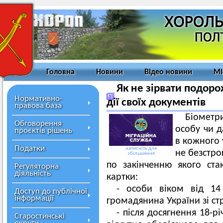
Головна
Новини
Відео новини
Мі
Як не зірвати подоро
Нормативно-
дії своїх документів
правова база
Біометр
Обговорення
особу чи 
проєктів рішень
в кожного 
Податки
натисніть для
не безстро
збільшення
по закінченню якого ста
Регуляторна
діяльність
картки:
- особи віком від 14
Доступ до публічної
інформації
громадянина України зі стр
- після досягнення 18-р
Старостинські