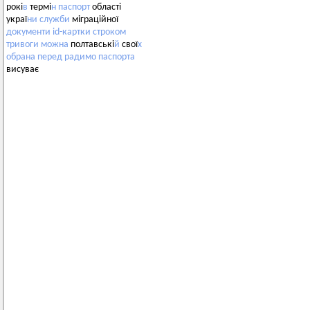
рокі
в
термі
н
паспорт
області
украї
ни
служби
міграційної
документи
id-картки
строком
тривоги
можна
полтавські
й
свої
х
обрана
перед
радимо
паспорта
висуває