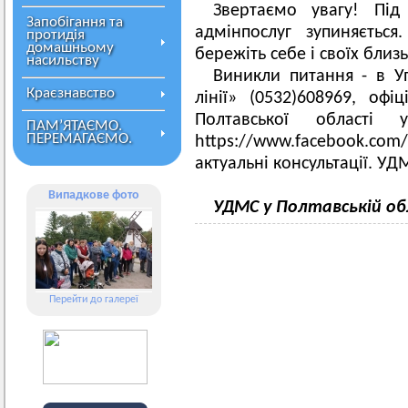
Звертаємо увагу! Під
Запобігання та
адмінпослуг зупиняється
протидія
домашньому
бережіть себе і своїх близ
насильству
Виникли питання - в У
Краєзнавство
лінії» (0532)608969, офі
Полтавської області
ПАМ’ЯТАЄМО.
ПЕРЕМАГАЄМО.
https://www.facebook.com
актуальні консультації. УД
Випадкове фото
УДМС у Полтавській об
Перейти до галереї