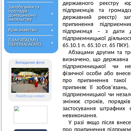
державного реєстру юр
Запобігання та
підприємців та громад
протидія
домашньому
державний реєстр) за
насильству
припинення підприємниц
Краєзнавство
підприємця – з дати д
підприємницької діяльност
ПАМ’ЯТАЄМО.
ПЕРЕМАГАЄМО.
65.10.1 п. 65.10 ст. 65 ПКУ).
Абзацами другим та трет
визначено, що державна р
Випадкове фото
підприємницької чи нез
фізичної особи або внес
про припинення такої 
припиняє її зобов’язань
підприємницької чи незале
Перейти до галереї
змінює строків, порядкі
застосування штрафних 
невиконання.
У разі якщо після внес
про припинення підприєм