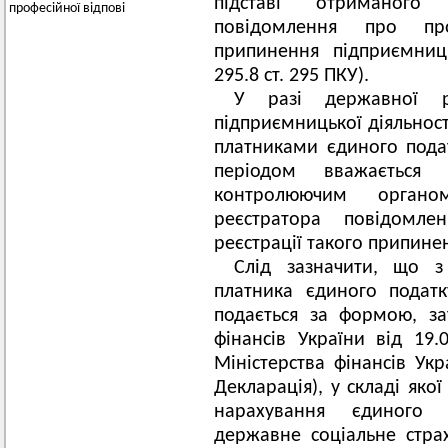
підставі отриманого
професійної відпові
повідомлення про про
припинення підприємниц
295.8 ст. 295 ПКУ).
У разі державної ре
підприємницької діяльност
платниками єдиного подат
періодом вважається
контролюючим орган
реєстратора повідомл
реєстрації такого припиненн
Слід зазначити, що з
платника єдиного подат
подається за формою, з
фінансів України від 19
Міністерства фінансів Укр
Декларація), у складі яко
нарахування єдиного 
державне соціальне стра