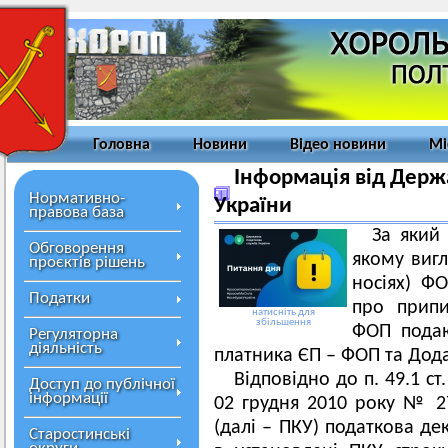
Головна
Новини
Відео новини
Мі
Інформація від Держ
Нормативно-
України
правова база
За який 
Обговорення
якому вигл
проєктів рішень
носіях) Ф
Податки
про припи
натисніть для
збільшення
ФОП подаю
Регуляторна
діяльність
платника ЄП – ФОП та Дода
Відповідно до п. 49.1 ст
Доступ до публічної
інформації
02 грудня 2010 року № 2
(далі – ПКУ) податкова де
Старостинські