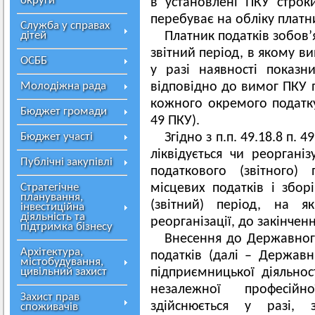
округи
в установлені ПКУ стро
перебуває на обліку платни
Служба у справах
дітей
Платник податків зобов
звітний період, в якому в
ОСББ
у разі наявності показни
Молодіжна рада
відповідно до вимог ПКУ 
кожного окремого податку,
Бюджет громади
49 ПКУ).
Бюджет участі
Згідно з п.п. 49.18.8 п. 
ліквідується чи реорганіз
Публічні закупівлі
податкового (звітного) 
Стратегічне
місцевих податків і збо
планування,
(звітний) період, на я
інвестиційна
діяльність та
реорганізації, до закінченн
підтримка бізнесу
Внесення до Державного
Архітектура,
податків (далі – Держав
містобудування,
цивільний захист
підприємницької діяльнос
незалежної професійн
Захист прав
здійснюється у разі,
споживачів