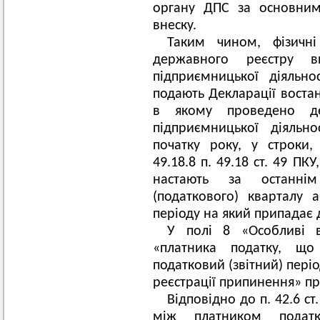
органу ДПС за основним
внеску.
Таким чином, фізичн
державного реєстру 
підприємницької діяльно
подають Декларації востан
в якому проведено де
підприємницької діяльн
початку року, у строки,
49.18.8 п. 49.18 ст. 49 П
настають за останні
(податкового) кварталу 
періоду на який припадає д
У полі 8 «Особливі в
«платника податку, що
податковий (звітний) пері
реєстрації припинення» пр
Відповідно до п. 42.6 с
між платником подат