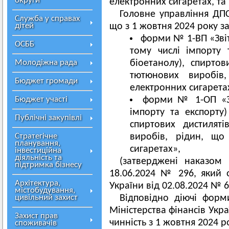
округи
електронних сигаретах, та
Головне управління ДПС
Служба у справах
дітей
що з 1 жовтня 2024 року з
форми № 1-ВП «Звіт
ОСББ
тому числі імпорту 
Молодіжна рада
біоетанолу), спиртов
тютюнових виробів
Бюджет громади
електронних сигарета
Бюджет участі
форми № 1-ОП «Зві
імпорту та експорту)
Публічні закупівлі
спиртових дистиляті
Стратегічне
виробів, рідин, що
планування,
сигаретах»,
інвестиційна
діяльність та
(затверджені наказом 
підтримка бізнесу
18.06.2024 № 296, який 
Архітектура,
України від 02.08.2024 № 6
містобудування,
цивільний захист
Відповідно діючі форм
Міністерства фінансів Укр
Захист прав
чинність з 1 жовтня 2024 р
споживачів