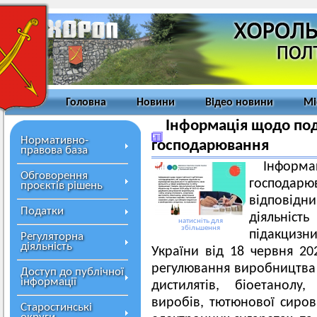
Головна
Новини
Відео новини
Мі
Інформація щодо пода
Нормативно-
господарювання
правова база
Інформац
Обговорення
господарю
проєктів рішень
відповідни
Податки
діяльніст
натисніть для
збільшення
підакцизни
Регуляторна
діяльність
України від 18 червня 2
регулювання виробництва і
Доступ до публічної
інформації
дистилятів, біоетанолу
виробів, тютюнової сиров
Старостинські