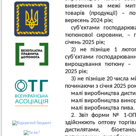
вивезення за межі митн
товарів (продукції) – 
вересень 2024 рік;
суб’єктами господарюв
тютюнової сировини, – 
січень 2025 рік;
2) не пізніше 1 люто
суб’єктами господарюванн
вирощування тютюну – 
2025 рік;
3) не пізніше 20 числа м
починаючи з січня 2025 рок
малі виробництва дистил
малі виробництва винор
малі виробництва пива.
2. Звіт форми № 1-ОП 
здійснюють оптову торгі
дистилятами, біоета