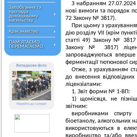
З набранням 27.07.2024
Запобігання та
нові вимоги та порядок по
протидія
домашньому
72 Закону № 3817).
насильству
При цьому з урахування
Краєзнавство
дію розділу VII (крім пункті
статті 49) Закону № 3817 
ПАМ’ЯТАЄМО.
ПЕРЕМАГАЄМО.
Закону № 3817) ліценз
запроваджуються вперше 
ферментації тютюнової си
Випадкове фото
Отже, з урахуванням ста
до внесення відповідни
ліцензіатами:
1. Звіт форми № 1-ВП:
1) щомісяця, не пізні
Перейти до галереї
звітним:
виробниками спирту е
біоетанолу, алкогольних н
використовуються в елек
виробництво та/або ввез