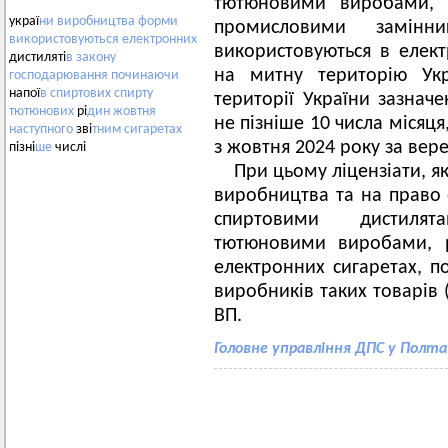
тютюновими виробами, 
украї
ни
виробництва
форми
промисловими замінн
використовуються
електронних
використовуються в елект
дистиляті
в
закону
на митну територію Укр
господарювання
починаючи
напої
в
спиртових
спирту
території України зазначе
тютюнових
рі
дин
жовтня
не пізніше 10 числа місяц
наступного
зві
тним
сигаретах
з жовтня 2024 року за вере
пізні
ше
числі
При цьому ліцензіати, я
виробництва та на право 
спиртовими дистилят
тютюновими виробами, р
електронних сигаретах, п
виробників таких товарів 
ВП.
Головне управління ДПС у Полта