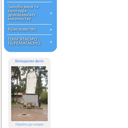
Запобігання та
протидія
домашньому
насильству
Краєзнавство
ПАМ’ЯТАЄМО.
ПЕРЕМАГАЄМО.
Випадкове фото
Перейти до галереї