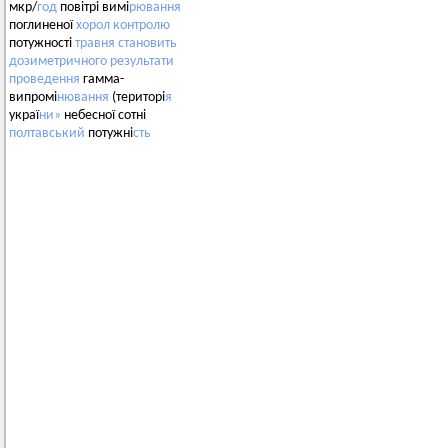
мкр/
год
повітрі вимі
рювання
поглиненої
хорол
контролю
потужності
травня
становить
дозиметричного
результати
проведення
гамма-
випромі
нювання
(територі
я
украї
ни»
небесної сотні
полтавський
потужні
сть