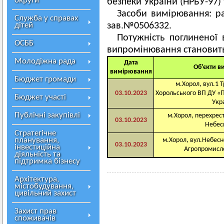
округи
безпеки України (НРБУ-97) 
Засоби вимірювання: р
Служба у справах
дітей
зав.№0506332.
Потужність поглиненої 
ОСББ
випромінювання становит
Молодіжна рада
Дата
Об'єкти 
вимірювання
Бюджет громади
м.Хорол, вул.1 Т
03.10.2023
Хорольського ВП ДУ 
Бюджет участі
Укр
Публічні закупівлі
м.Хорол, перехрест
03.10.2023
Небесн
Стратегічне
планування,
м.Хорол, вул.Небесно
03.10.2023
інвестиційна
Агропромисл
діяльність та
підтримка бізнесу
Архітектура,
містобудування,
цивільний захист
Захист прав
споживачів