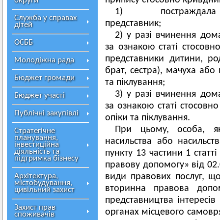
припису стосовно крив
округи
1) постраж
Служба у справах
предста
дітей
2) у разі вчинення дом
ОСББ
за ознакою статі стосовн
представники дитини, род
Молодіжна рада
брат, сестра), мачуха або
Бюджет громади
та піклування;
3) у разі вчинення дом
Бюджет участі
за ознакою статі стосовно
Публічні закупівлі
опіки та піклування.
При цьому, особа, я
Стратегічне
планування,
насильства або насильств
інвестиційна
діяльність та
пункту 13 частини 1 статт
підтримка бізнесу
правову допомогу» від 02.
Архітектура,
види правових послуг, щ
містобудування,
вторинна правова допом
цивільний захист
представництва інтересів
Захист прав
органах місцевого самовр
споживачів