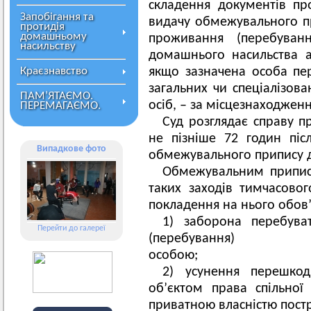
складення документів пр
Запобігання та
видачу обмежувального пр
протидія
домашньому
проживання (перебуван
насильству
домашнього насильства а
Краєзнавство
якщо зазначена особа пе
загальних чи спеціалізов
ПАМ’ЯТАЄМО.
осіб, – за місцезнаходжен
ПЕРЕМАГАЄМО.
Суд розглядає справу 
не пізніше 72 годин пі
Випадкове фото
обмежувального
Обмежувальним припис
таких заходів тимчасов
покладення на нього обов’
1) заборона перебува
Перейти до галереї
(перебуванн
осо
2) усунення перешко
об’єктом права спільної
приватною власністю пост