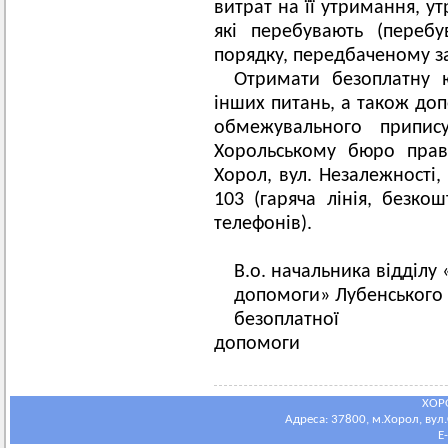
витрат на її утримання, ут
які перебувають (переб
порядку, передбаченому з
Отримати безоплатну 
інших питань, а також доп
обмежувального припи
Хорольському бюро прав
Хорол, вул. Незалежності, 
103 (гаряча лінія, безко
телефонів).
В.о. начальника відділу
допомоги» Лубенського 
безоплатної 
допомоги Н
ХОР
Адреса: 37800, м.Хорол, вул.С
E