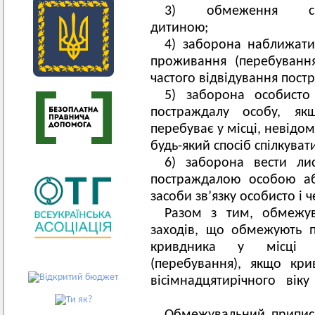
3) обмеження сп
дитиною
4) заборона наближати
проживання (перебування
частого відвідування пос
5) заборона особисто
постраждалу особу, я
перебуває у місці, невідом
будь-який спосіб 
6) заборона вести ли
постраждалою особою аб
засоби зв’язку особисто і ч
Разом з тим, обмежу
заходів, що обмежують 
кривдника у місці с
(перебування), якщо кр
вісімнадцятирічного вік