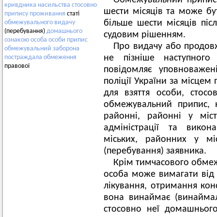
Обмежувальний припис 
кривдника
насильства
стосовно
шести місяців та може б
припису
проживання
статі
більше шести місяців післ
обмежувального
видачу
(перебування)
домашнього
судовим 
ознакою
особа
особи
припис
Про видачу або продов
обмежувальний
заборона
не пізніше наступног
постраждала
обмеження
правової
повідомляє уповноважені
поліції України за місцем
для взяття особи, стос
обмежувальний припис, 
районні, районні у міс
адміністрації та викон
міських, районних у м
(перебування) заявника.
Крім тимчасового обме
особа може вимагати від 
лікування, отримання кон
вона винаймає (винайма
стосовно неї домашнього