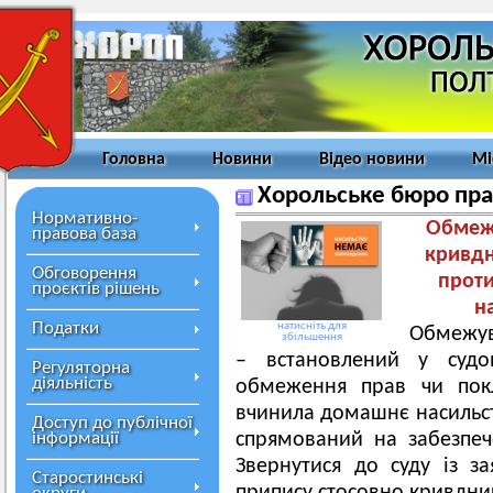
Головна
Новини
Відео новини
Мі
Хорольське бюро пра
Нормативно-
Обмеж
правова база
кривдн
Обговорення
проти
проєктів рішень
н
Податки
натисніть для
Обмежув
збільшення
– встановлений у судо
Регуляторна
діяльність
обмеження прав чи покл
вчинила домашнє насильств
Доступ до публічної
інформації
спрямований на забезпеч
Звернутися до суду із 
Старостинські