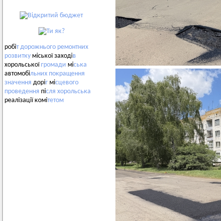
робі
т
дорожнього
ремонтних
розвитку
міської заході
в
хорольської
громади
мі
ська
автомобі
льних
покращення
значення
дорі
г
мі
сцевого
проведення
пі
сля
хорольська
реалізації комі
тетом