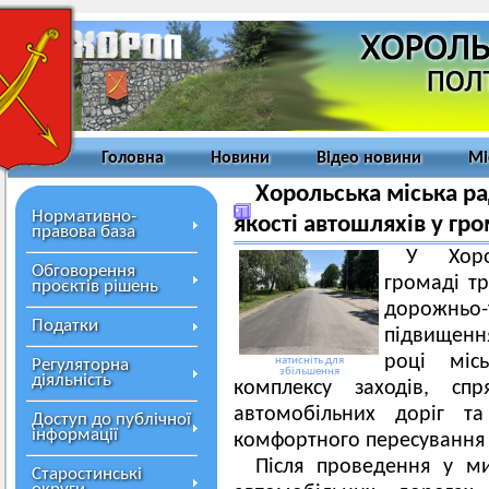
Головна
Новини
Відео новини
Мі
Хорольська міська р
Нормативно-
якості автошляхів у гр
правова база
У Хоро
Обговорення
громаді тр
проєктів рішень
дорожньо-
Податки
підвищенн
році міс
натисніть для
Регуляторна
збільшення
діяльність
комплексу заходів, сп
автомобільних доріг т
Доступ до публічної
інформації
комфортного пересування 
Після проведення у м
Старостинські