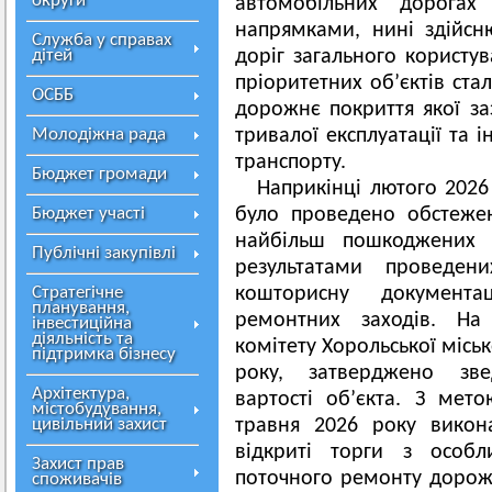
округи
автомобільних дорогах
напрямками, нині здійсн
Служба у справах
дітей
доріг загального користу
пріоритетних об’єктів ста
ОСББ
дорожнє покриття якої за
Молодіжна рада
тривалої експлуатації та 
транспорту.
Бюджет громади
Наприкінці лютого 202
Бюджет участі
було проведено обстеже
найбільш пошкоджених 
Публічні закупівлі
результатами проведени
Стратегічне
кошторисну документа
планування,
ремонтних заходів. На 
інвестиційна
діяльність та
комітету Хорольської міськ
підтримка бізнесу
року, затверджено зв
Архітектура,
вартості об’єкта. З мет
містобудування,
цивільний захист
травня 2026 року викон
відкриті торги з особл
Захист прав
поточного ремонту дорожн
споживачів