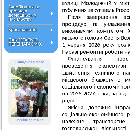
вулиці Молодіжній у міст
Запобігання та
публічних закупівель Prozo
протидія
домашньому
Після завершення вс
насильству
процедур та укладен
Краєзнавство
виконавчим комітетом Х
міського голови Сергія Во
ПАМ’ЯТАЄМО.
ПЕРЕМАГАЄМО.
1 червня 2026 року розп
Наразі ремонтні роботи на
Фінансування проєк
Випадкове фото
проведення експертизи
здійснення технічного на
місцевого бюджету в ме
соціального і економічног
на 2025-2027 роки, за під
ради.
Якісна дорожня інфра
соціально-економічного 
Перейти до галереї
належне транспортне
господарської діяльност