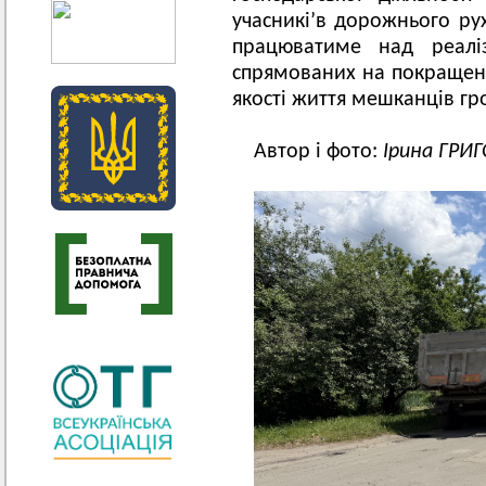
учасникі’в дорожнього рух
працюватиме над реаліз
спрямованих на покращен
якості життя мешканців гр
Автор і фото:
Ірина ГРИ