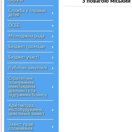
округи
З повагою міський го
Служба у справах
дітей
ОСББ
Молодіжна рада
Бюджет громади
Бюджет участі
Публічні закупівлі
Стратегічне
планування,
інвестиційна
діяльність та
підтримка бізнесу
Архітектура,
містобудування,
цивільний захист
Захист прав
споживачів