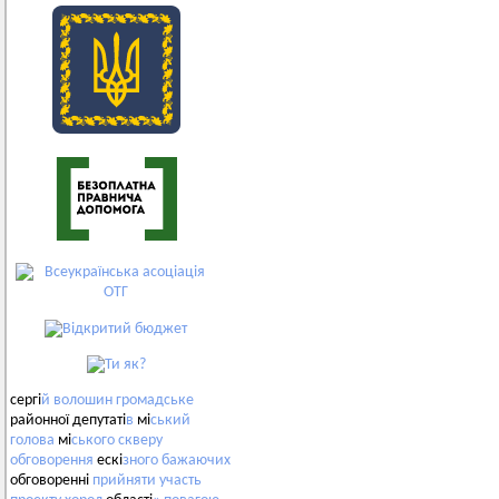
сергі
й
волошин
громадське
районної депутаті
в
мі
ський
голова
мі
ського
скверу
обговорення
ескі
зного
бажаючих
обговоренні
прийняти
участь