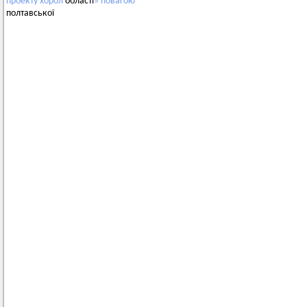
проекту
хорол
області
»
повагою
полтавської