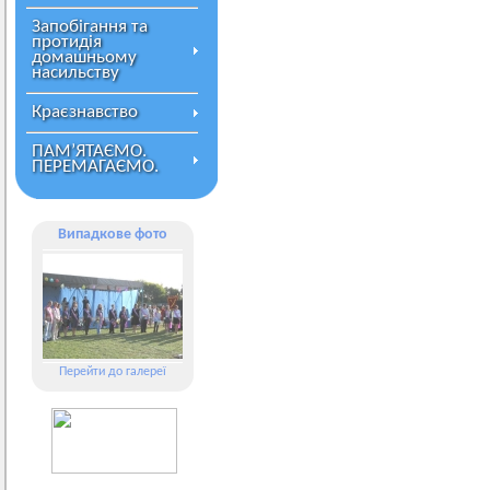
Запобігання та
протидія
домашньому
насильству
Краєзнавство
ПАМ’ЯТАЄМО.
ПЕРЕМАГАЄМО.
Випадкове фото
Перейти до галереї