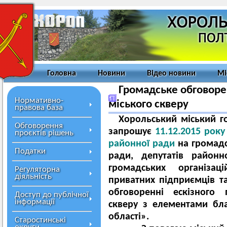
Головна
Новини
Відео новини
Мі
Громадське обговоре
Нормативно-
міського скверу
правова база
Хорольський міський 
Обговорення
запрошує
11.12.2015 року
проєктів рішень
районної ради
на громадс
Податки
ради, депутатів районн
громадських організаці
Регуляторна
діяльність
приватних підприємців т
обговоренні ескізного 
Доступ до публічної
інформації
скверу з елементами бл
області».
Старостинські