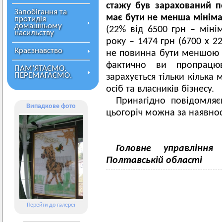
стажу був зарахований п
Запобігання та
має бути не менша мінім
протидія
домашньому
(22% від 6500 грн – міні
насильству
року – 1474 грн (6700 х 2
Краєзнавство
не повинна бути меншою з
фактично ви пропрацю
ПАМ’ЯТАЄМО.
ПЕРЕМАГАЄМО.
зарахується тільки кілька 
осіб та власників бізнесу.
Принагідно повідомля
Випадкове фото
цьогоріч можна за наявнос
Головне управління
Полтавській області
Перейти до галереї