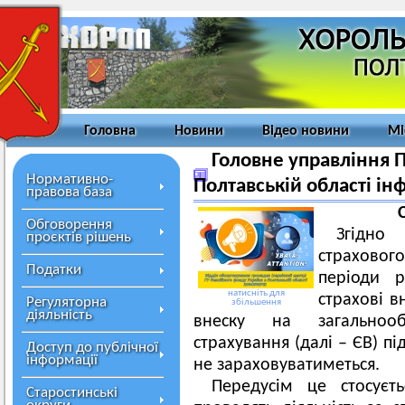
Головна
Новини
Відео новини
Мі
Головне управління 
Нормативно-
Полтавській області і
правова база
Обговорення
Згідно
проєктів рішень
страховог
Податки
періоди р
натисніть для
страхові в
Регуляторна
збільшення
діяльність
внеску на загальнооб
страхування (далі – ЄВ) п
Доступ до публічної
інформації
не зараховуватиметься.
Передусім це стосуєть
Старостинські