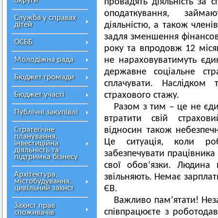
округи
провадять діяльність за
оподаткування, займа
Служба у справах
дітей
діяльністю, а також члені
задля зменшення фінансов
ОСББ
року та впродовж 12 місяц
Молодіжна рада
не нараховуватимуть єди
державне соціальне стр
Бюджет громади
сплачувати. Наслідком 
Бюджет участі
страхового стажу.
Разом з тим – це не єд
Публічні закупівлі
втратити свій страхов
Стратегічне
відносин також небезпеч
планування,
Це ситуація, коли ро
інвестиційна
діяльність та
забезпечувати працівника
підтримка бізнесу
свої обов’язки. Людина 
Архітектура,
звільняють. Немає зарплат
містобудування,
цивільний захист
ЄВ.
Важливо пам’ятати! Неза
Захист прав
співпрацюєте з роботода
споживачів