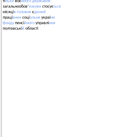
ті
льки
воє
нного
державне
загальнообов’
язкове
стосує
ться
місяці
в
головне
є
диний
праці
вник
соці
альне
украї
ни
фонду
пенсі
йного
управлі
ння
полтавські
й
області