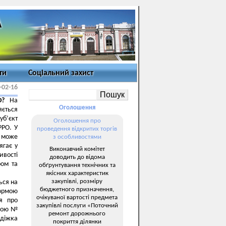
ти
Соціальний захист
-02-16
РО?
На
Оголошення
яється
уб’єкт
Оголошення про
РРО. У
проведення відкритих торгів
е може
з особливостями
ягає у
Виконавчий комітет
ивості
доводить до відома
ром та
обґрунтування технічних та
якісних характеристик
закупівлі, розміру
ься на
бюджетного призначення,
формою
очікуваної вартості предмета
я про
закупівлі послуги «Поточний
рмою №
ремонт дорожнього
адіжка
покриття ділянки