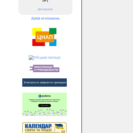
№1
Докладніше
Архів оголошень