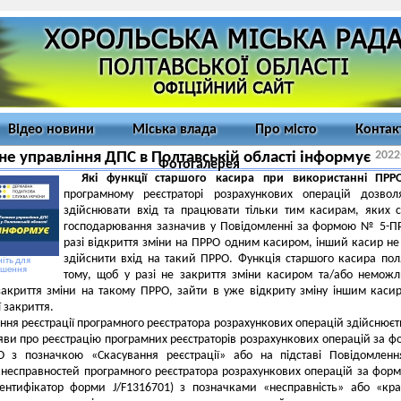
Відео новини
Міська влада
Про місто
Контак
2022
не управління ДПС в Полтавській області інформує
Фотогалерея
Які функції старшого касира при використанні ПР
програмному реєстраторі розрахункових операцій дозвол
здійснювати вхід та працювати тільки тим касирам, яких с
господарювання зазначив у Повідомленні за формою № 5-П
разі відкриття зміни на ПРРО одним касиром, інший касир н
здійснити вхід на такий ПРРО. Функція старшого касира пол
іть для
ьшення
тому, щоб у разі не закриття зміни касиром та/або неможл
акриття зміни на такому ПРРО, зайти в уже відкриту зміну іншим каси
ї закриття.
ння реєстрації програмного реєстратора розрахункових операцій здійснюєт
аяви про реєстрацію програмних реєстраторів розрахункових операцій за 
з позначкою «Скасування реєстрації» або на підставі Повідомленн
 несправностей програмного реєстратора розрахункових операцій за фо
дентифікатор форми J/F1316701) з позначками «несправність» або «кр