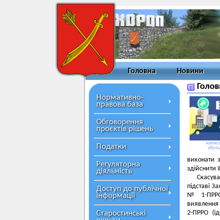
Головна
Новини
Голов
Нормативно-
правова база
Обговорення
проєктів рішень
натисн
Податки
збіл
виконати з
Регуляторна
здійснити ї
діяльність
Скасува
підставі З
Доступ до публічної
інформації
№ 1-ПРРО 
виявлення
Старостинські
2-ПРРО (і