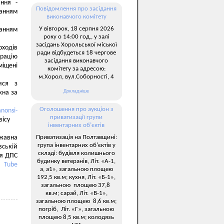
ання -
Повідомлення про засідання
ланням
виконавчого комітету
У вівторок, 18 серпня 2026
анням
року о 14:00 год., у залі
засідань Хорольської міської
оходів
ради відбудеться 18 чергове
арацію
засідання виконавчого
міщені
комітету за адресою:
м.Хорол, вул.Соборності, 4
ися з
Докладніше
жна за
Оголошення про аукціон з
anonsi-
приватизації групи
ервісу
інвентарних об’єктів
Приватизація на Полтавщині:
ржавна
група інвентарних об’єктів у
вській
складі: будівля колишнього
ня ДПС
будинку ветеранів, Літ. «А-1,
 Tube
а, а1», загальною площею
192,5 кв.м; кухня, Літ. «Б-1»,
загальною площею 37,8
кв.м; сарай, Літ. «В-1»,
загальною площею 8,6 кв.м;
погріб, Літ. «Г», загальною
площею 8,5 кв.м; колодязь