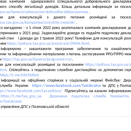
риває кампанія одноразового (спеціального) добровільного декларув
ного способу легалізації доходів. Більш детальна інформація за поси
.gov.ua/baneryi/odnorazove-dobrovilne-deklaruvannya
.
они для консультацій з даного питання розміщені за посил
tava.tax.gov.ua/kampaniya/zvorotniy-zvyazok/
.
го нагадуємо - з 1 січня 2022 року розпочалася кампанія декларування д
отриманих у 2021 році. Задекларуйте доходи та подайте податкову декл
ий стан і доходи до 1 травня 2022 року! Телефони для консультацій роз
нням
https://poltava.tax.gov.ua/anonsi-ark/29094.html
.
інформуємо - завантажити програмне забезпечення та ознайомит
ими та інформаційними матеріалами з питань застосування РРО/ПРРО мо
ям
https://tax.gov.ua/baneryi/programni-rro/
.
ни для консультацій розміщені за посиланням
https://poltava.tax.gov.ua/
html
. Спілкуйтесь з податковою службою дистанційно за допомогою с
https://t.me/infoTAXbot
 інформації на офіційних сторінках у соціальній мережі Фейсбук: Де
 служба України
https://www.facebook.com/TaxUkraine
та ДПС у Полта
tps://www.facebook.com/tax.poltava/
Підписуйтесь на канали інформуван
м
https://t.me/tax_gov_ua
Державна податкова служба УкраїниYou
m/TaxUkraine
 управління ДПС у Полтавській області