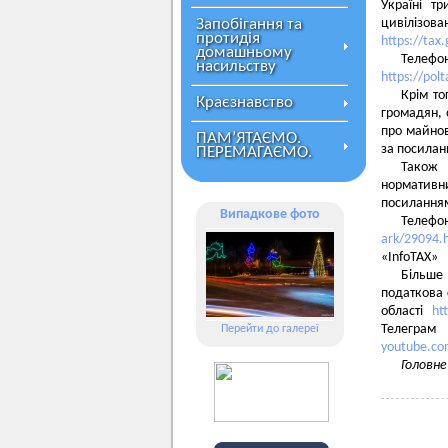
Україні т
Запобігання та
цивілізова
протидія
https://tax
домашньому
Телеф
насильству
https://pol
Крім то
Краєзнавство
громадян, 
про майнов
ПАМ’ЯТАЄМО.
за посила
ПЕРЕМАГАЄМО.
Також 
нормативн
посиланн
Випадкове фото
Телефо
ark/29094.
«InfoTAX»
Більше
податкова
області
ht
Телегра
Перейти до галереї
youtube.co
Головне