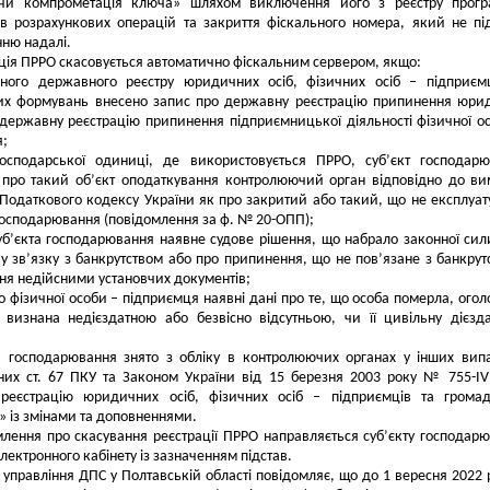
чи компрометація ключа» шляхом виключення його з реєстру прогр
ів розрахункових операцій та закриття фіскального номера, який не пі
ню надалі.
ція ПРРО скасовується автоматично фіскальним сервером, якщо:
ного державного реєстру юридичних осіб, фізичних осіб – підприєм
их формувань внесено запис про державну реєстрацію припинення юри
державну реєстрацію припинення підприємницької діяльності фізичної о
я;
осподарської одиниці, де використовується ПРРО, суб’єкт господар
 про такий об’єкт оподаткування контролюючий орган відповідно до ви
3 Податкового кодексу України як про закритий або такий, що не експлуат
господарювання (повідомлення за ф. № 20-ОПП);
б’єкта господарювання наявне судове рішення, що набрало законної сил
 у зв’язку з банкрутством або про припинення, що не пов’язане з банкрут
ня недійсними установчих документів;
о фізичної особи – підприємця наявні дані про те, що особа померла, ого
визнана недієздатною або безвісно відсутньою, чи її цивільну дієзда
а господарювання знято з обліку в контролюючих органах у інших вип
них ст. 67 ПКУ та Законом України від 15 березня 2003 року № 755-I
реєстрацію юридичних осіб, фізичних осіб – підприємців та громад
 із змінами та доповненнями.
лення про скасування реєстрації ПРРО направляється суб’єкту господар
лектронного кабінету із зазначенням підстав.
 управління ДПС у Полтавській області повідомляє, що до 1 вересня 2022 