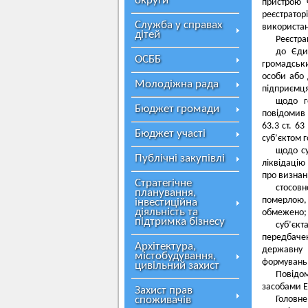
округи
пристрою 
реєстратор
Служба у справах
використан
дітей
Реєстра
до Єди
ОСББ
громадськ
особи або 
Молодіжна рада
підприємц
щодо г
Бюджет громади
повідомив
63.3 ст. 6
Бюджет участі
суб’єктом 
щодо су
Публічні закупівлі
ліквідацію
про визнан
Стратегічне
стосовн
планування,
померлою, 
інвестиційна
діяльність та
обмежено;
підтримка бізнесу
суб’єкт
передбаче
Архітектура,
державну 
містобудування,
формувань»
цивільний захист
Повідом
засобами Е
Захист прав
споживачів
Головне