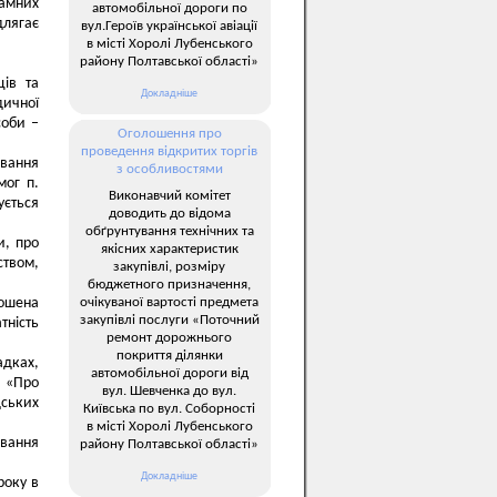
амних
автомобільної дороги по
длягає
вул.Героїв української авіації
в місті Хоролі Лубенського
району Полтавської області»
ців та
Докладніше
дичної
соби –
Оголошення про
проведення відкритих торгів
ювання
з особливостями
мог п.
Виконавчий комітет
ується
доводить до відома
обґрунтування технічних та
и, про
якісних характеристик
ством,
закупівлі, розміру
бюджетного призначення,
очікуваної вартості предмета
лошена
закупівлі послуги «Поточний
тність
ремонт дорожнього
покриття ділянки
адках,
автомобільної дороги від
V «Про
вул. Шевченка до вул.
ських
Київська по вул. Соборності
в місті Хоролі Лубенського
ювання
району Полтавської області»
Докладніше
року в