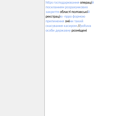
https
господарювання
операці
й
посиланням
розрахункових
закриття
області полтавські
й
реєстраці
ю
-прро
формою
припинення
змі
ни
такий
скасування
касиром
//
poltava
особи
державну
розміщені