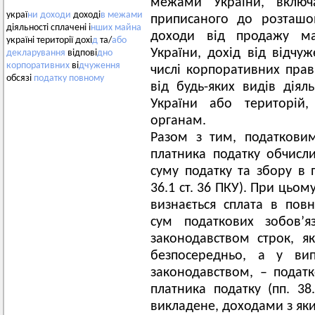
межами України, включ
украї
ни
доходи
доході
в
межами
приписаного до розташо
діяльності сплачені і
нших
майна
доходи від продажу м
україні території дохі
д
та/
або
України, дохід від відчуж
декларування
відпові
дно
корпоративних
ві
дчуження
числі корпоративних прав
обсязі
податку
повному
від будь-яких видів діял
України або територій,
органам.
Разом з тим, податковим
платника податку обчисли
суму податку та збору в п
36.1 ст. 36 ПКУ). При цьо
визнається сплата в пов
сум податкових зобов’я
законодавством строк, я
безпосередньо, а у вип
законодавством, – подат
платника податку (пп. 38
викладене, доходами з яки