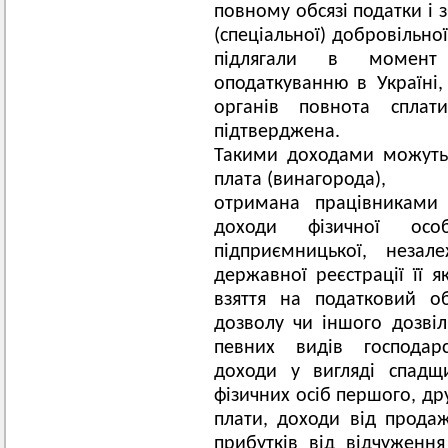
повному обсязі податки і 
(спеціальної) добровільно
підлягали в момент 
оподаткуванню в Україні
органів повнота спла
підтверджена.
Такими доходами можуть 
плата (винагорода),
отримана працівниками 
доходи фізичної осо
підприємницької, незал
державної реєстрації її я
взяття на податковий об
дозволу чи іншого дозві
певних видів господарс
доходи у вигляді спадщ
фізичних осіб першого, др
плати, доходи від прода
прибутків від відчуження