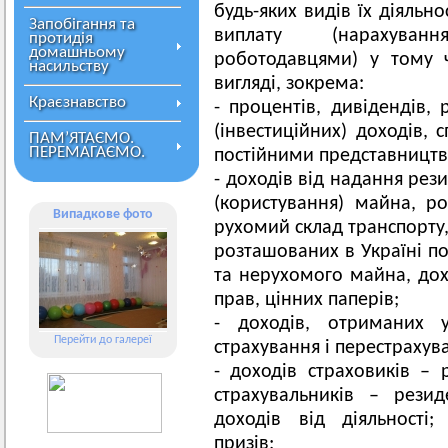
будь-яких видів їх діяльн
Запобігання та
виплату (нарахуван
протидія
домашньому
роботодавцями) у тому 
насильству
вигляді, зокрема:
Краєзнавство
- процентів, дивідендів, 
(інвестиційних) доходів,
ПАМ’ЯТАЄМО.
ПЕРЕМАГАЄМО.
постійними представництва
- доходів від надання ре
(користування) майна, р
Випадкове фото
рухомий склад транспорту
розташованих в Україні по
та нерухомого майна, дох
прав, цінних паперів;
- доходів, отриманих 
Перейти до галереї
страхування і перестрахува
- доходів страховиків – 
страхувальників – рези
доходів від діяльності;
призів;