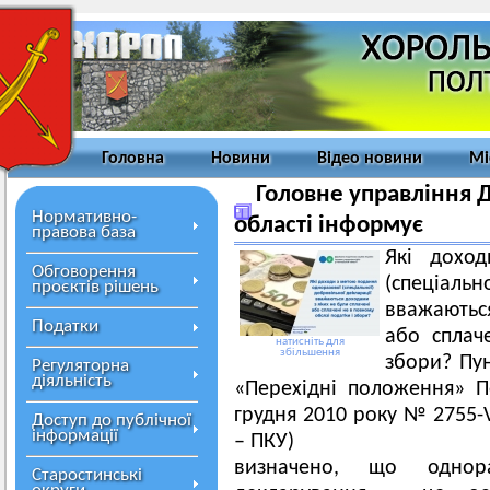
Головна
Новини
Відео новини
Мі
Головне управління Д
Нормативно-
області інформує
правова база
Які дохо
Обговорення
(спеціал
проєктів рішень
вважаються
Податки
або сплач
натисніть для
збільшення
збори? Пун
Регуляторна
діяльність
«Перехідні положення» П
грудня 2010 року № 2755-V
Доступ до публічної
інформації
– ПКУ)
визначено, що однора
Старостинські