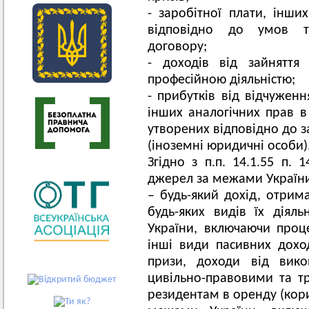
- заробітної плати, інши
відповідно до умов тр
договору;
- доходів від зайняття
професійною діяльністю;
- прибутків від відчуженн
інших аналогічних прав в 
утворених відповідно до 
(іноземні юридичні особи)
Згідно з п.п. 14.1.55 п. 
джерел за межами Україн
– будь-який дохід, отрим
будь-яких видів їх діял
України, включаючи проце
інші види пасивних доход
призи, доходи від вико
цивільно-правовими та т
резидентам в оренду (кор