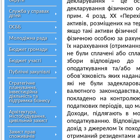
округи
декларування – це ос
декларування фізичною о
Служба у справах
дітей
прим. 4 розд. ХХ «Перех
активів, розміщених на те
ОСББ
якщо такі активи фізичної
Молодіжна рада
фізичною особою за рахун
їх нарахування (отримання
Бюджет громади
не були сплачені або спла
Бюджет участі
збори відповідно до 
оподаткування та/або м
Публічні закупівлі
обов’язковість яких нада
Стратегічне
які не були задекларов
планування,
валютного законодавств
інвестиційна
діяльність та
покладено на контролюю
підтримка бізнесу
податкових періодів, що ма
Архітектура,
Доходи, підлягають в м
містобудування,
цивільний захист
оподаткуванню. Відповідно
дохід з джерелом їх поход
Захист прав
отриманий резидентами аб
споживачів