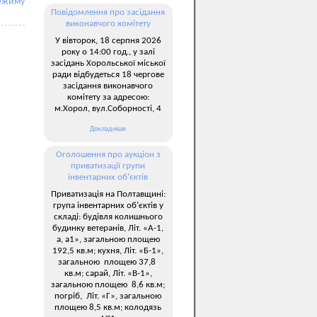
ежиму
Повідомлення про засідання
виконавчого комітету
У вівторок, 18 серпня 2026
року о 14:00 год., у залі
засідань Хорольської міської
ради відбудеться 18 чергове
засідання виконавчого
комітету за адресою:
м.Хорол, вул.Соборності, 4
Докладніше
Оголошення про аукціон з
приватизації групи
інвентарних об’єктів
Приватизація на Полтавщині:
група інвентарних об’єктів у
складі: будівля колишнього
будинку ветеранів, Літ. «А-1,
а, а1», загальною площею
192,5 кв.м; кухня, Літ. «Б-1»,
загальною площею 37,8
кв.м; сарай, Літ. «В-1»,
загальною площею 8,6 кв.м;
погріб, Літ. «Г», загальною
площею 8,5 кв.м; колодязь