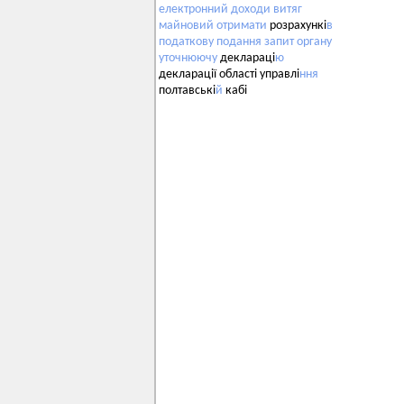
електронний
доходи
витяг
майновий
отримати
розрахункі
в
податкову
подання
запит
органу
уточнюючу
деклараці
ю
декларації області управлі
ння
полтавські
й
кабі