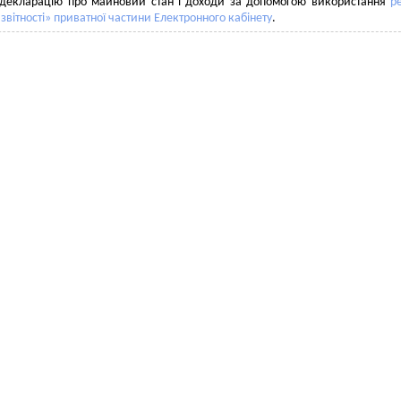
 декларацію про майновий стан і доходи за допомогою використання
р
звітності» приватної частини Електронного кабінету
.