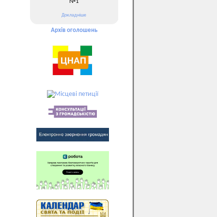
№1
Докладніше
Архів оголошень