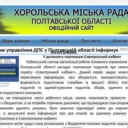
Відео новини
Міська влада
Про місто
Контак
2021
не управління ДПС у Полтавській області інформує
Фотогалерея
У допомогу платникам Електронний кабінет
Лубенський сектор організації роботи Головного управління
Полтавській області нагадує платникам податків про можл
сервісу «Електронний кабінет». Даний сервіс надає можл
переглянути інформацію, яка збирається, використовуєт
формується податковою службою в процесі обліку плат
іть для
ьшення
податків та адміністрування податків, зборів, єдиного в
м податкового контролю.
ки, не покидаючи свого робочого місця, мають можливість провести 
в з бюджетом, а за потреби отримати документ, що підтверджує стан розрах
женням єдиного рахунка, було внесено відповідні зміни до нормат
в, в результаті яких інформація про рух коштів на єдиному рахунку
платнику в Електронному кабінеті.
римати витяг щодо стану розрахунків з бюджетом платник податків надси