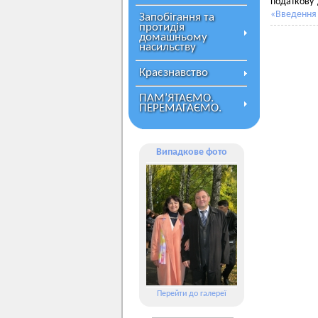
податкову
«Введення 
Запобігання та
протидія
домашньому
насильству
Краєзнавство
ПАМ’ЯТАЄМО.
ПЕРЕМАГАЄМО.
Випадкове фото
Перейти до галереї