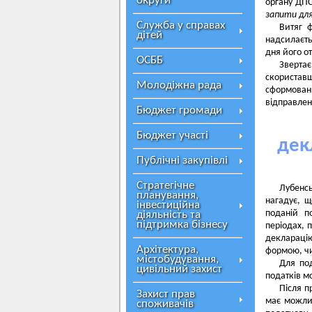
округи
органу ДПС
запити для
Служба у справах
Витяг ф
дітей
надсилаєть
дня його о
ОСББ
Зверта
скористав
Молодіжна рада
сформован
відправлен
Бюджет громади
Бюджет участі
дек
Публічні закупівлі
Стратегічне
Лубенсь
планування,
нагадує, щ
інвестиційна
поданій п
діяльність та
підтримка бізнесу
періодах, 
декларацію
Архітектура,
формою, чи
містобудування,
Для под
цивільний захист
податків м
Після п
Захист прав
має можлив
споживачів