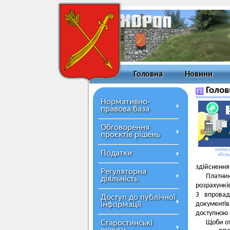
Головна
Новини
Голов
Нормативно-
правова база
Обговорення
проєктів рішень
натисн
Податки
збіл
здійснення
Регуляторна
Платни
діяльність
розрахункі
З впровад
Доступ до публічної
інформації
документі
доступною 
Старостинські
Щоби от