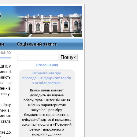
ти
Соціальний захист
-04-30
Оголошення
 ДПС у
ивості
Оголошення про
ивість
проведення відкритих торгів
ься та
з особливостями
ників
Виконавчий комітет
неску,
доводить до відома
обґрунтування технічних та
звірку
якісних характеристик
закупівлі, розміру
унків.
бюджетного призначення,
ивних
очікуваної вартості предмета
 стала
закупівлі послуги «Поточний
ремонт дорожнього
лає до
покриття ділянки