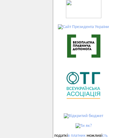
податкі
в
платник
можливі
сть