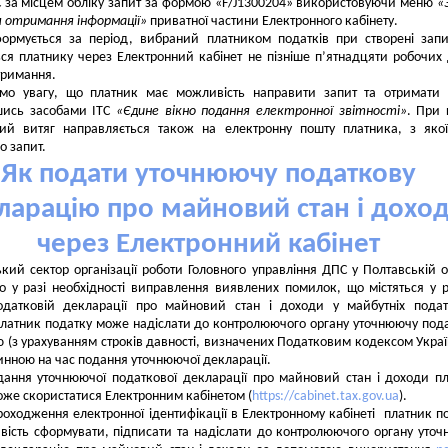
 за місцем обліку запит за формою «F/J1300204» використовуючи меню
«
 отримання інформації»
приватної частини Електронного кабінету.
ормується за період, вибраний платником податків при створені запи
ся платнику через Електронний кабінет не пізніше п’ятнадцяти робочих 
тримання.
ємо увагу, що платник має можливість направити запит та отримати 
шись засобами ІТС
«Єдине вікно подання електронної звітності»
. При
ий витяг направляється також на електронну пошту платника, з яко
о запит.
Як подати уточнюючу податкову
ларацію про майновий стан і дохо
через Електронний кабінет
кий сектор організації роботи Головного управління ДПС у Полтавській о
о у разі необхідності виправлення виявлених помилок, що містяться у 
одатковій декларації про майновий стан і доходи у майбутніх пода
платник податку може надіслати до контролюючого органу уточнюючу под
 (з урахуванням строків давності, визначених Податковим кодексом Украї
нною на час подання уточнюючої декларації.
ання уточнюючої податкової декларації про майновий стан і доходи п
оже скористатися Електронним кабінетом (
https://cabinet.tax.gov.ua
).
роходження електронної ідентифікації в Електронному кабінеті платник п
ість сформувати, підписати та надіслати до контролюючого органу уто