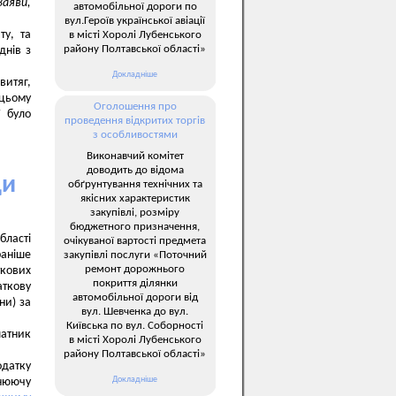
Заяви,
автомобільної дороги по
вул.Героїв української авіації
ту, та
в місті Хоролі Лубенського
району Полтавської області»
днів з
Докладніше
витяг,
 цьому
Оголошення про
ї було
проведення відкритих торгів
з особливостями
Виконавчий комітет
доводить до відома
ди
обґрунтування технічних та
якісних характеристик
закупівлі, розміру
бюджетного призначення,
бласті
очікуваної вартості предмета
раніше
закупівлі послуги «Поточний
ремонт дорожнього
ткових
покриття ділянки
аткову
автомобільної дороги від
ни) за
вул. Шевченка до вул.
Київська по вул. Соборності
латник
в місті Хоролі Лубенського
району Полтавської області»
одатку
Докладніше
чнюючу