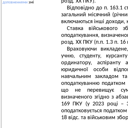
розд. ХХ ПКУ).
доповненнями
змі
Відповідно до п. 163.1 
загальний місячний (річни
включаються інші доходи, к
Ставка військового з
оподаткування, визначеног
розд. XX ПКУ (п.п. 1.3 п. 16
Враховуючи викладене,
учню, студенту, курсант
ординатору, аспіранту 
юридичної особи відпо
навчальним закладом та
оподаткуванню податком н
що не перевищує сум
визначеного згідно з абза
169 ПКУ (у 2023 році – 
оподатковується податком 
18 відс. та військовим збо