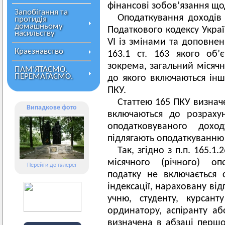
фінансові зобов’язання щод
Запобігання та
Оподаткування доходів 
протидія
домашньому
Податкового кодексу Украї
насильству
VІ із змінами та доповнен
Краєзнавство
163.1 ст. 163 якого об’
зокрема, загальний місячн
ПАМ’ЯТАЄМО.
ПЕРЕМАГАЄМО.
до якого включаються інші
ПКУ.
Статтею 165 ПКУ визначе
Випадкове фото
включаються до розрахун
оподатковуваного дохо
підлягають оподаткуванню
Так, згідно з п.п. 165.1.
місячного (річного) оп
Перейти до галереї
податку не включається 
індексації, нараховану від
учню, студенту, курсант
ординатору, аспіранту аб
визначена в абзаці першом