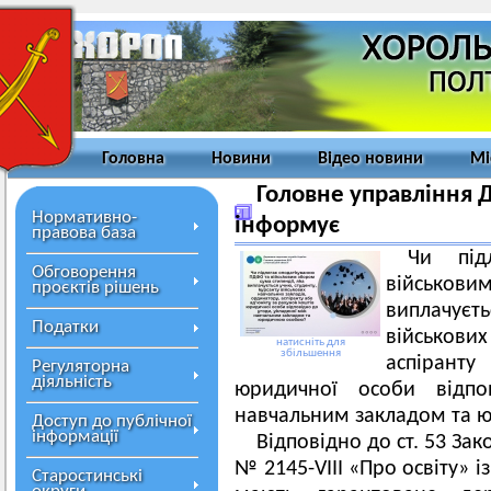
Головна
Новини
Відео новини
Мі
Головне управління Д
Нормативно-
інформує
правова база
Чи під
Обговорення
військов
проєктів рішень
виплачує
Податки
військових
натисніть для
збільшення
аспіранту
Регуляторна
діяльність
юридичної особи відпо
навчальним закладом та
Доступ до публічної
інформації
Відповідно до ст. 53 Зак
№ 2145-VІІІ «Про освіту» 
Старостинські