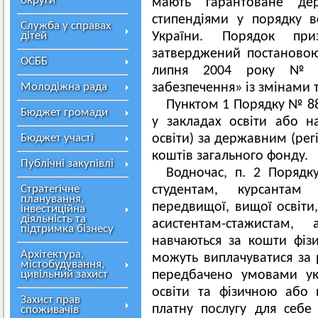
округи
мають гарантоване де
стипендіями у порядку в
Служба у справах
дітей
України. Порядок при
затверджений постановою 
ОСББ
липня 2004 року № 8
Молодіжна рада
забезпечення» із змінами 
Пунктом 1 Порядку № 88
Бюджет громади
у закладах освіти або н
Бюджет участі
освіти) за державним (ре
коштів загального фонду.
Публічні закупівлі
Водночас, п. 2 Поряд
Стратегічне
студентам, курсантам 
планування,
передвищої, вищої освіти
інвестиційна
діяльність та
асистентам-стажистам,
підтримка бізнесу
навчаються за кошти фізи
Архітектура,
можуть виплачуватися за 
містобудування,
цивільний захист
передбачено умовами ук
освіти та фізичною або
Захист прав
платну послугу для себе
споживачів