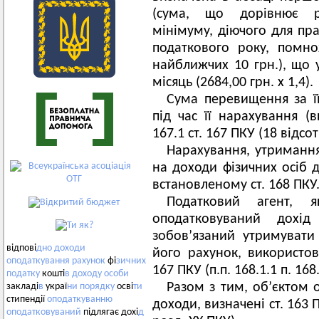
(сума, що дорівнює р
мінімуму, діючого для пра
податкового року, помн
найближчих 10 грн.), що у
місяць (2684,00 грн. х 1,4).
Сума перевищення за її
під час її нарахування (
167.1 ст. 167 ПКУ (18 відсот
Нарахування, утримання
на доходи фізичних осіб 
встановленому ст. 168 ПКУ
Податковий агент, я
оподатковуваний дохід
зобов’язаний утримувати
відпові
дно
доходи
його рахунок, використов
оподаткування
рахунок
фі
зичних
167 ПКУ (п.п. 168.1.1 п. 168.
податку
кошті
в
доходу
особи
Разом з тим, об’єктом 
закладі
в
украї
ни
порядку
осві
ти
стипендії
оподаткуванню
доходи, визначені ст. 163 П
оподатковуваний
підлягає дохі
д