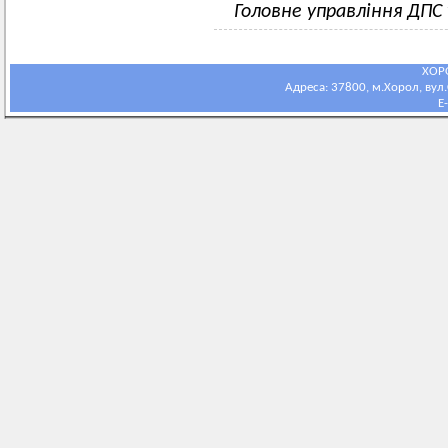
Головне управління ДПС
ХОР
Адреса: 37800, м.Хорол, вул.С
E