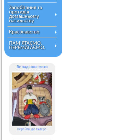
Запобігання та
протидія
домашньому
насильству
Краєзнавство
ПАМ’ЯТАЄМО.
ПЕРЕМАГАЄМО.
Випадкове фото
Перейти до галереї