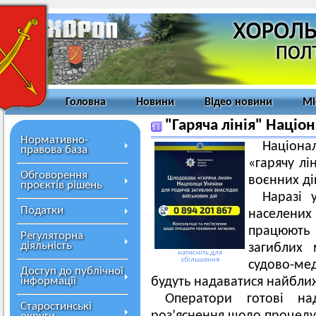
Головна
Новини
Відео новини
Мі
"Гаряча лінія" Націон
Нормативно-
Націон
правова база
«гарячу лі
Обговорення
воєнних ді
проєктів рішень
Наразі 
Податки
населених
працюють
Регуляторна
діяльність
загиблих 
натисніть для
збільшення
судово-ме
Доступ до публічної
інформації
будуть надаватися найбли
Оператори готові на
Старостинські