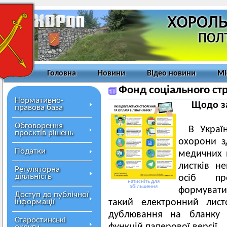
Головна
Новини
Відео новини
Мі
Фонд соціального ст
Нормативно-
Щодо з
правова база
Обговорення
В Украї
проєктів рішень
охорони з
Податки
медичних в
листків не
Регуляторна
діяльність
осіб пр
натисніть для
збільшення
формуватим
Доступ до публічної
інформації
такий електронний лист
дублювання на бланку 
Старостинські