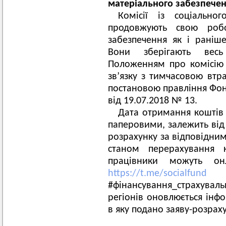
матеріального забезпече
Комісії із соціально
продовжують свою робо
забезпечення як і раніш
Вони зберігають весь
Положенням про комісію 
зв’язку з тимчасовою втр
постановою правління Фон
від 19.07.2018 № 13.
Дата отримання коштів в
паперовими, залежить від
розрахунку за відповідним
станом перерахування 
працівники можуть он
https://t.me/socialfund
#фінансування_страхувальн
регіонів оновлюється інф
в яку подано заяву-розрах