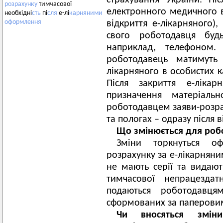
страхування України. П
розрахунку
тимчасової
електронного медичного в
необхідні
сть
пі
сля
е-лі
карняними
оформлення
відкриття е-лікарняного)
свого роботодавця буд
наприклад, телефоном.
роботодавець матимуть
лікарняного в особистих к
Після закриття е-лікар
призначення матеріаль
роботодавцем заяви-розрах
та пологах – одразу після в
Що змінюється для роб
Зміни торкнуться о
розрахунку за е-лікарняни
не мають серії та видаю
тимчасової непрацездат
подаються роботодавцям
сформованих за паперови
Чи вносяться змін