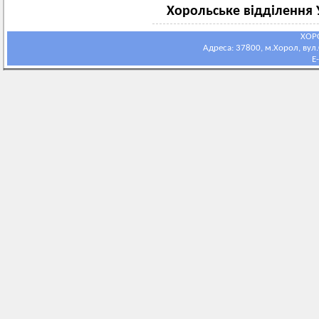
Хорольське відділення 
ХОР
Адреса: 37800, м.Хорол, вул.С
E