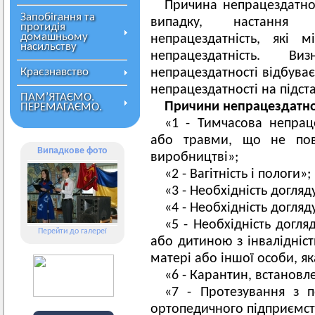
Причина непрацездатнос
Запобігання та
випадку, настання
протидія
домашньому
непрацездатність, які 
насильству
непрацездатність. В
Краєзнавство
непрацездатності відбуває
непрацездатності на підста
ПАМ’ЯТАЄМО.
Причини непрацездатно
ПЕРЕМАГАЄМО.
«1 - Тимчасова непрац
або травми, що не пов
Випадкове фото
виробництві»;
«2 - Вагітність і пологи»;
«3 - Необхідність догля
«4 - Необхідність догляд
«5 - Необхідність догля
Перейти до галереї
або дитиною з інвалідніст
матері або іншої особи, я
«6 - Карантин, встановл
«7 - Протезування з 
ортопедичного підприємст