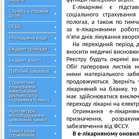
функцій паперової версії.
округи
Е-лікарняні є підс
Служба у справах
соціального страхування
дітей
пологах, а також по тимча
ОСББ
за е-лікарняними робот
п’яти днів лікування хворо
Молодіжна рада
На перехідний період 
Бюджет громади
вносити медичні висновки
Реєстру будуть окремі ви
Бюджет участі
Обіг паперових листків н
Публічні закупівлі
ними матеріального заб
продовжуються. Зверніть 
Стратегічне
планування,
лікарняний на бланку, т
інвестиційна
діяльність та
має здійснюватися виключ
підтримка бізнесу
переходу лікарні на елект
Архітектура,
Отримання е-лікарн
містобудування,
призначення, розраху
цивільний захист
забезпечення від ФССУ.
Захист прав
В е-лікарняному оновил
споживачів