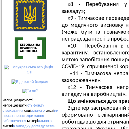
«8 - Перебування у в
закладу»;
«9 - Тимчасове переведе
до медичного висновку н
(може бути із позначко
непрацездатності з профес
«10 - Перебування в са
карантину, встановлено
метою запобігання пошире
COVID-19, спричиненої кор
«11 - Тимчасова непрац
захворювання»;
«12 - Тимчасова непр
випадку на виробництві».
непрацездатності
Що змінюється для пра
непрацездатні
сть
фонду
Відтепер застрахованій 
страхування
соці
ального
украї
ни
сформовано е-лікарняни
призначення
отримання
забезпечення
матері
ального
роботодавцю для отриман
листкі
в
випадку
догляду
заяви-