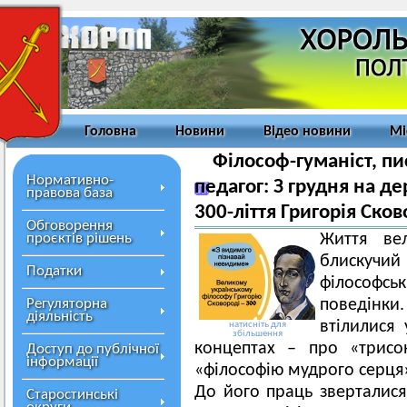
Головна
Новини
Відео новини
Мі
Філософ-гуманіст, пи
Нормативно-
педагог: З грудня на д
правова база
300-ліття Григорія Ско
Обговорення
проєктів рішень
Життя вел
блискуч
Податки
філософсь
Регуляторна
поведінки
діяльність
втілилися
натисніть для
збільшення
концептах – про «трисо
Доступ до публічної
інформації
«філософію мудрого серця
До його праць зверталися
Старостинські