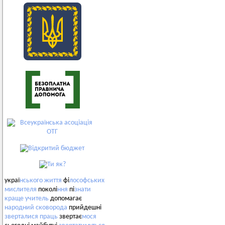
украї
нського
життя
фі
лософських
мислителя
поколі
ння
пі
знати
краще
учитель
допомагає
народний
сковорода
прийдешні
зверталися
праць
звертає
мося