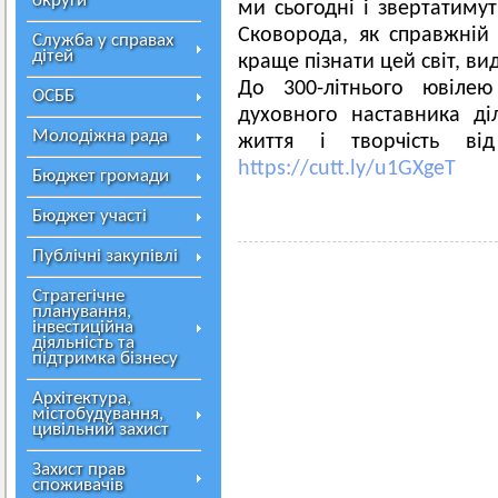
округи
ми сьогодні і звертатиму
Сковорода, як справжній
Служба у справах
дітей
краще пізнати цей світ, в
До 300-літнього ювілею
ОСББ
духовного наставника д
Молодіжна рада
життя і творчість від
https://cutt.ly/u1GXgeT
Бюджет громади
Бюджет участі
Публічні закупівлі
Стратегічне
планування,
інвестиційна
діяльність та
підтримка бізнесу
Архітектура,
містобудування,
цивільний захист
Захист прав
споживачів