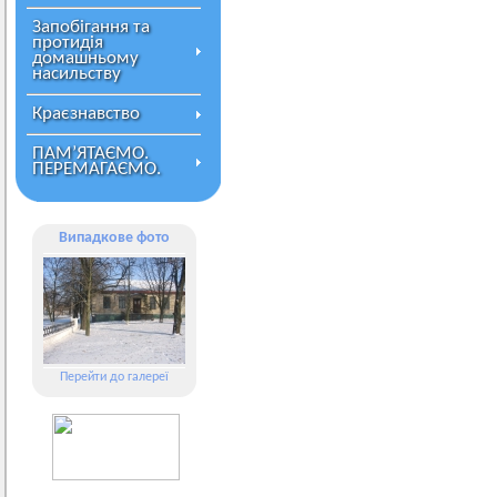
Запобігання та
протидія
домашньому
насильству
Краєзнавство
ПАМ’ЯТАЄМО.
ПЕРЕМАГАЄМО.
Випадкове фото
Перейти до галереї