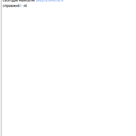
сьогодні майбутні
звертатимуться
справжні
й
-лі