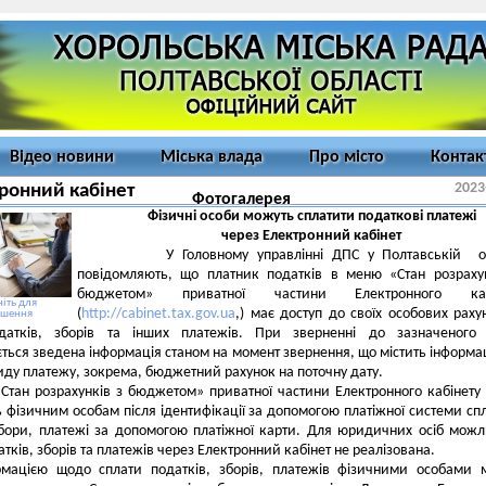
Відео новини
Міська влада
Про місто
Контак
2023
ронний кабінет
Фотогалерея
Фізичні особи можуть сплатити податкові платежі
через Електронний кабінет
У Головному управлінні ДПС у Полтавській об
повідомляють, що платник податків в меню «Стан розраху
бюджетом» приватної частини Електронного каб
іть для
(
http://cabinet.tax.gov.ua
,) має доступ до своїх особових рахун
ьшення
датків, зборів та інших платежів. При зверненні до зазначеного
ться зведена інформація станом на момент звернення, що містить інформа
ду платежу, зокрема, бюджетний рахунок на поточну дату.
тан розрахунків з бюджетом» приватної частини Електронного кабінету
 фізичним особам після ідентифікації за допомогою платіжної системи сп
бори, платежі за допомогою платіжної карти. Для юридичних осіб можл
тків, зборів та платежів через Електронний кабінет не реалізована.
рмацією щодо сплати податків, зборів, платежів фізичними особами