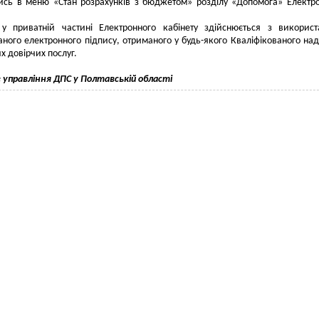
ись в меню «Стан розрахунків з бюджетом» розділу «Допомога» Електр
 у приватній частині Електронного кабінету здійснюється з викорис
аного електронного підпису, отриманого у будь-якого Кваліфікованого на
х довірчих послуг.
 управління ДПС у Полтавській області