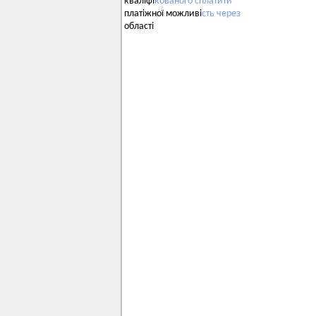
кваліфі
кованого
сплатити
платіжної можливі
сть
через
області