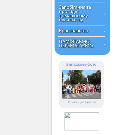
Запобігання та
протидія
домашньому
насильству
Краєзнавство
ПАМ’ЯТАЄМО.
ПЕРЕМАГАЄМО.
Випадкове фото
Перейти до галереї