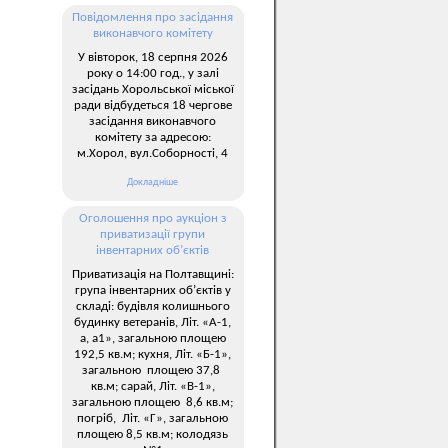
Повідомлення про засідання
виконавчого комітету
У вівторок, 18 серпня 2026
року о 14:00 год., у залі
засідань Хорольської міської
ради відбудеться 18 чергове
засідання виконавчого
комітету за адресою:
м.Хорол, вул.Соборності, 4
Докладніше
Оголошення про аукціон з
приватизації групи
інвентарних об’єктів
Приватизація на Полтавщині:
група інвентарних об’єктів у
складі: будівля колишнього
будинку ветеранів, Літ. «А-1,
а, а1», загальною площею
192,5 кв.м; кухня, Літ. «Б-1»,
загальною площею 37,8
кв.м; сарай, Літ. «В-1»,
загальною площею 8,6 кв.м;
погріб, Літ. «Г», загальною
площею 8,5 кв.м; колодязь