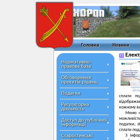
Головна
Новини
Елект
Нормативно-
правова база
Обговорення
проєктів рішень
натисн
збіл
Податки
сплати по
відображає
Регуляторна
кожному ви
діяльність
Меню «С
можливість
Доступ до публічної
інформації
податки, з
сплати пода
Старостинські
З інфо