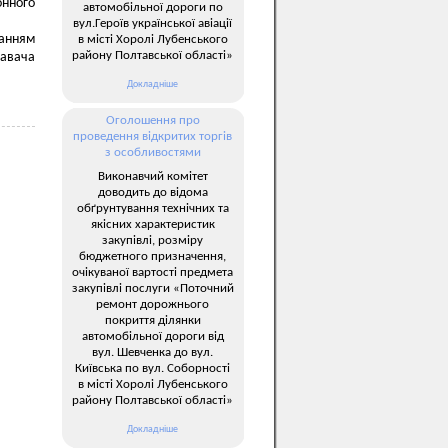
онного
автомобільної дороги по
вул.Героїв української авіації
танням
в місті Хоролі Лубенського
району Полтавської області»
давача
Докладніше
Оголошення про
проведення відкритих торгів
з особливостями
Виконавчий комітет
доводить до відома
обґрунтування технічних та
якісних характеристик
закупівлі, розміру
бюджетного призначення,
очікуваної вартості предмета
закупівлі послуги «Поточний
ремонт дорожнього
покриття ділянки
автомобільної дороги від
вул. Шевченка до вул.
Київська по вул. Соборності
в місті Хоролі Лубенського
району Полтавської області»
Докладніше