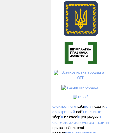
електронного
кабі
нету
податкі
в
електронний
кабі
нет
сплати
зборі
в
платежі
в
розрахункі
в
бюджетом»
допомогою
частини
приватної платежі