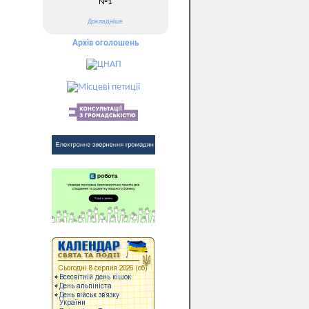
№1
Докладніше
Архів оголошень