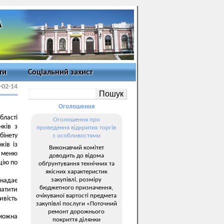
ти
Соціальний захист
-02-14
Оголошення
ласті
Оголошення про
нків з
проведення відкритих торгів
інету
з особливостями
ків із
Виконавчий комітет
 меню
доводить до відома
цію по
обґрунтування технічних та
якісних характеристик
закупівлі, розміру
 надає
бюджетного призначення,
латити
очікуваної вартості предмета
ивість
закупівлі послуги «Поточний
ремонт дорожнього
 можна
покриття ділянки