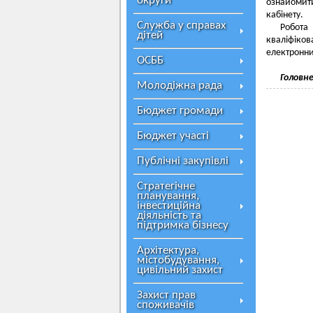
округи
ознайомит
кабінету.
Служба у справах
Робота
дітей
кваліфіков
електронни
ОСББ
Головне
Молодіжна рада
Бюджет громади
Бюджет участі
Публічні закупівлі
Стратегічне
планування,
інвестиційна
діяльність та
підтримка бізнесу
Архітектура,
містобудування,
цивільний захист
Захист прав
споживачів