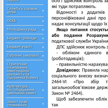
округи
осіб і здійснює контроль 
які туди потрапляють.
Служба у справах
дітей
Відомості з додатк
персоніфіковані дані про
ОСББ
надає консультації щодо ї
Молодіжна рада
Якщо питання стосуєть
або подання Розрахун
Бюджет громади
податкової служби України
Бюджет участі
ДПС здійснює контроль з
- обліком єдиного вн
Публічні закупівлі
(роботодавців);
Стратегічне
- правильністю нарахува
планування,
Довідково:
Правила нара
інвестиційна
діяльність та
соціального внеску визна
підтримка бізнесу
2464-VI «Про збір 
Архітектура,
загальнообов’язкове держа
містобудування,
цивільний захист
Закон № 2464).
Щоб забезпечити облік 
Захист прав
так і працівникі
споживачів