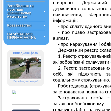
створено Державний 
Запобігання та
державного соціального с
протидія
домашньому
накопичення, зберіга
насильству
інформації:
Краєзнавство
- про сплату єдиного вне
- про право застрахов
ПАМ’ЯТАЄМО.
ПЕРЕМАГАЄМО.
виплат;
- про нарахування і облі
Державний реєстр склада
Випадкове фото
1. Реєстр страхувальник
які зобов’язані сплачувати
2. Реєстр застрахованих
осіб, які підлягають з
соціальному страхуванню.
Перейти до галереї
Роботодавець (страхувал
законодавства повинна сп
Застрахована особа −
загальнообов’язковому 
сплачують (або сплачували