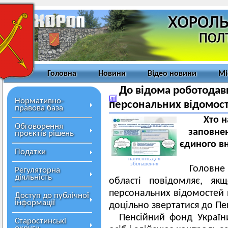
Головна
Новини
Відео новини
Мі
До відома роботодав
Нормативно-
персональних відомос
правова база
Хто н
Обговорення
заповне
проєктів рішень
єдиного вн
Податки
натисніть для
збільшення
Головн
Регуляторна
діяльність
області повідомляє,
якщ
персональних відомостей 
Доступ до публічної
інформації
доцільно звертатися до Пе
Пенсійний фонд Україн
Старостинські