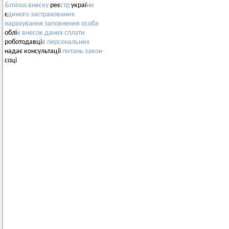
&minus
внеску
реє
стр
украї
ни
є
диного
застрахованих
нарахування
заповнення
особа
облі
к
внесок
даних
сплати
роботодавці
в
персональних
надає консультації
питань
закон
соці