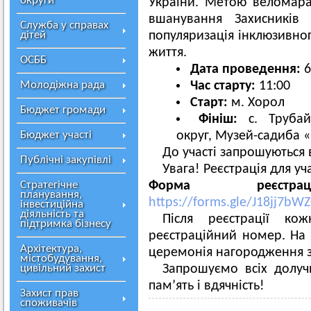
округи
України. Метою веломара
вшанування Захисників
Служба у справах
дітей
популяризація інклюзивно
життя.
ОСББ
Дата проведення:
6
Молодіжна рада
Час старту:
11:00
Старт:
м. Хорол
Бюджет громади
Фініш:
с. Трубайц
Бюджет участі
округ, Музей-садиба 
До участі запрошуються 
Публічні закупівлі
Увага! Реєстрація для уч
Стратегічне
Форма реєстр
планування,
https://forms.gle/J18jj7bW
інвестиційна
діяльність та
Після реєстрації ко
підтримка бізнесу
реєстраційний номер. На ф
Архітектура,
церемонія нагородження з
містобудування,
цивільний захист
Запрошуємо всіх долучи
пам’ять і вдячність!
Захист прав
споживачів