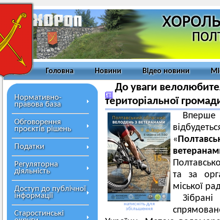
Головна
Новини
Відео новини
Мі
До уваги велолюбител
Нормативно-
територіальної громади
правова база
Вперше
Обговорення
відбудеть
проєктів рішень
«
Полтав
Податки
ветеранам
Полтавсько
Регуляторна
діяльність
та за орг
міської ра
Доступ до публічної
інформації
Зібрані
натисніть для
спрямова
збільшення
Старостинські