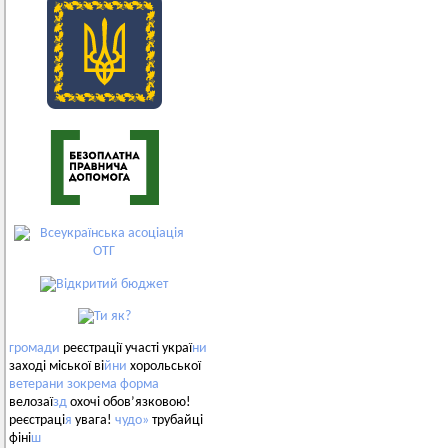
громади
реєстрації участі украї
ни
заході міської ві
йни
хорольської
ветерани
зокрема
форма
велозаї
зд
охочі обов’язковою!
реєстраці
я
увага!
чудо»
трубайці
фіні
ш