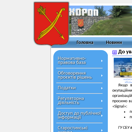
Головна
Новини
До ув
Нормативно-
правова база
Обговорення
проєктів рішень
натисн
збіл
Якщо в
Податки
окупаційни
організаці
Регуляторна
просимо ва
діяльність
«Signal»:
п
Доступ до публічної
інформації
п
Старостинські
ГУ СБУ 