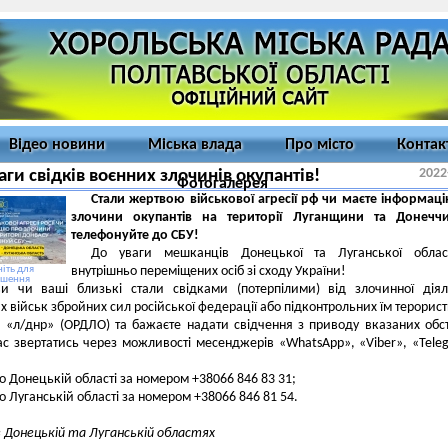
Відео новини
Міська влада
Про місто
Контак
2022
аги свідків воєнних злочинів окупантів!
Фотогалерея
Стали жертвою військової агресії рф чи маєте інформац
злочини окупантів на території Луганщини та Донечч
телефонуйте до СБУ!
До уваги мешканців Донецької та Луганської облас
іть для
внутрішньо переміщених осіб зі сходу України!
ьшення
и чи ваші близькі стали свідками (потерпілими) від злочинної діял
х військ збройних сил російської федерації або підконтрольних їм терорис
й «л/днр» (ОРДЛО) та бажаєте надати свідчення з приводу вказаних обс
с звертатись через можливості месенджерів «WhatsApp», «Viber», «Tele
о Донецькій області за номером +38066 846 83 31;
о Луганській області за номером +38066 846 81 54.
в Донецькій та Луганській областях