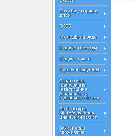
округи
Служба у справах
дітей
ОСББ
Молодіжна рада
Бюджет громади
Бюджет участі
Публічні закупівлі
Стратегічне
планування,
інвестиційна
діяльність та
підтримка бізнесу
Архітектура,
містобудування,
цивільний захист
Захист прав
споживачів