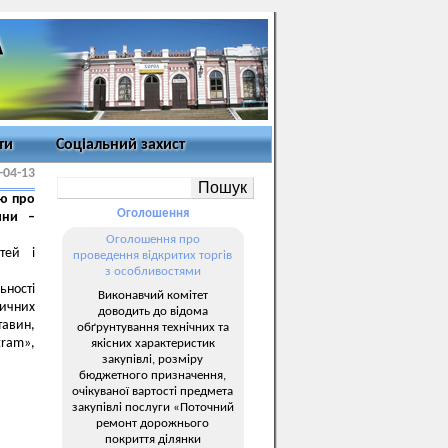
ти
Соціальний захист
-04-13
ію про
Оголошення
ини –
Оголошення про
тей і
проведення відкритих торгів
з особливостями
ьності
Виконавчий комітет
тичних
доводить до відома
тавин,
обґрунтування технічних та
gram»,
якісних характеристик
закупівлі, розміру
бюджетного призначення,
очікуваної вартості предмета
закупівлі послуги «Поточний
ремонт дорожнього
покриття ділянки