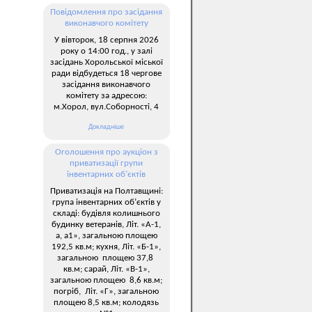
Повідомлення про засідання
виконавчого комітету
У вівторок, 18 серпня 2026
року о 14:00 год., у залі
засідань Хорольської міської
ради відбудеться 18 чергове
засідання виконавчого
комітету за адресою:
м.Хорол, вул.Соборності, 4
Докладніше
Оголошення про аукціон з
приватизації групи
інвентарних об’єктів
Приватизація на Полтавщині:
група інвентарних об’єктів у
складі: будівля колишнього
будинку ветеранів, Літ. «А-1,
а, а1», загальною площею
192,5 кв.м; кухня, Літ. «Б-1»,
загальною площею 37,8
кв.м; сарай, Літ. «В-1»,
загальною площею 8,6 кв.м;
погріб, Літ. «Г», загальною
площею 8,5 кв.м; колодязь