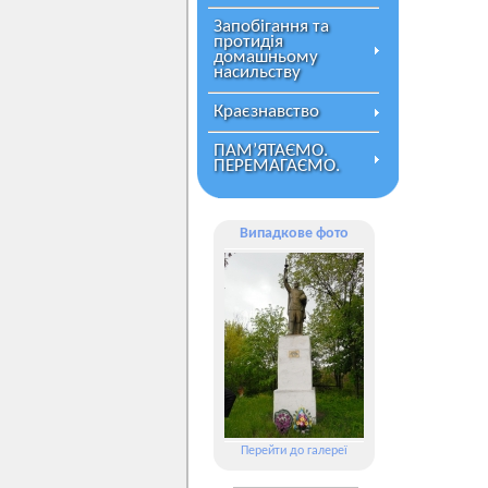
Запобігання та
протидія
домашньому
насильству
Краєзнавство
ПАМ’ЯТАЄМО.
ПЕРЕМАГАЄМО.
Випадкове фото
Перейти до галереї