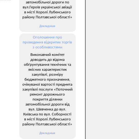
автомобільної дороги по
вул.Героїв української авіації
в місті Хоролі Лубенського
району Полтавської області»
Докладніше
Оголошення про
проведення відкритих торгів
з особливостями
Виконавчий комітет
доводить до відома
обґрунтування технічних та
якісних характеристик
закупівлі, розміру
бюджетного призначення,
очікуваної вартості предмета
закупівлі послуги «Поточний
ремонт дорожнього
покриття ділянки
автомобільної дороги від
вул. Шевченка до вул.
Київська по вул. Соборності
в місті Хоролі Лубенського
району Полтавської області»
Докладніше