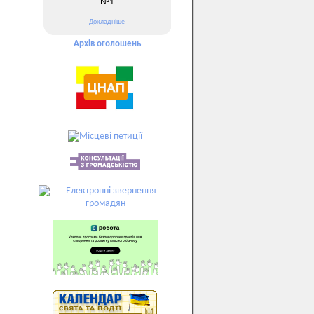
№1
Докладніше
Архів оголошень