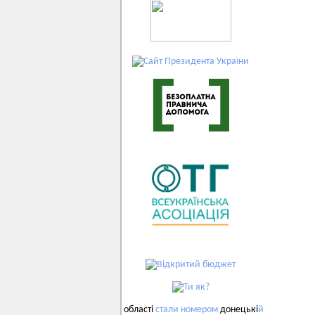
області
стали
номером
донецькі
й