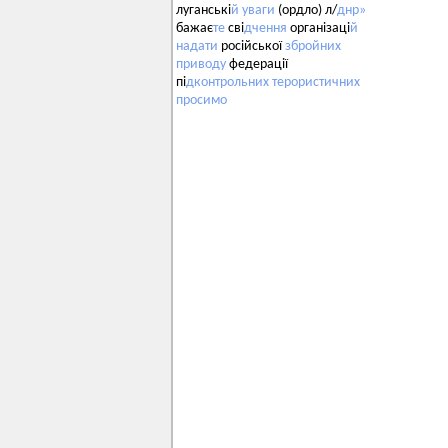
луганські
й
уваги
(ордло) л/
днр»
бажає
те
сві
дчення
організаці
й
надати
російської
збройних
приводу
федерації
пі
дконтрольних
терористичних
просимо